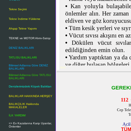
•
Kan yoluyla bulaşabilen
Tekne Seçimi
önlemler alın. Her zaman s
Tekne İndirme-Yükleme
eldiven ve göz koruyucusu
•
Tüm kesik yerleri ve sıyrı
Ahşap Tekne Yapımı
•
Vücut sıvısı akışını en az
TEKNE ve MOTOR Alımı-Satışı
•
Dökülen vücut sıvılar
DENİZ BALIKLARI
edildiğinden emin olun.
•
Yardım yaptıktan ya da d
TATLISU BALIKLARI
ve diğer bulaşan bölgeleri 
Bilimsel Adlarına Göre DENİZ
test
BALIKLARI
•
Yatırıp, dinlendirin.
Bilimsel Adlarına Göre TATLISU
•
Paniği önleyin, kalabalığ
BALIKLARI
•
Temiz hava sağlayın, hasta
Denizlerimizdeki Köpek Balıkları
GEREKE
•
Müdahaleyi süratli, sakin
BALIKLAR HAKKINDA HERŞEY
112
•
Kanamayı durdurun.
BALIKÇILIK Hakkında
H
•
Düzenli solunumu sağlay
MAKALELER
Cep Tel
•
Şoku önleyin.
T
İLK YARDIM
•
Şuursuz olanlara yiyecek
=> Ev Kazalarına Karşı Uyarılar,
Acil
Önlemler
•
Gerekiyorsa tıbbi tedavi 
TÜM