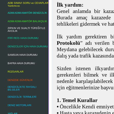
ADB SINAVI SORU ve CEVAPLAR
İlk yardım:
Yardımcısı
Genel anlamda bir kazaz
ADIM ADIM AMATÖR DENİZCİLİK
Burada amaç kazazede 
ADIM ADIM AMATÖR BALIKÇILIK
tehlikeleri gidermek ve ha
ZIPKIN VE SUALTI TÜFEĞİYLE
AVCILIK
İlk yardım gerektiren b
PİRİ REİS HAVA DURUMU
Protokolü
” adı verilen b
DENİZCİLER İÇİN HAVA DURUMU
Meydana gelebilecek durum
dalış yada trafik kazasında
SAMSUN HAVA DURUMU
BAFRA HAVA DURUMU
Sizden istenen ilkyard
RÜZGARLAR
gerekenleri bilmek ve i
nedenle karşılaşılabilec
DENİZDE GÜVENLİK
için eğitmenlerinize başvur
DENİZCİLİKTE FAYDALI
BİLGİLER
DENİZCİLİK TERİMLERİ
1. Temel Kurallar
•
Öncelikle Kendi emniyeti
DENİZ MOTORLARI
•
Hasta veya kazazedenin e
YATLAR