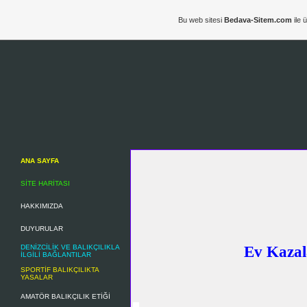
Bu web sitesi
Bedava-Sitem.com
ile 
ANA SAYFA
SİTE HARİTASI
HAKKIMIZDA
DUYURULAR
DENİZCİLİK VE BALIKÇILIKLA
Ev Kazal
İLGİLİ BAĞLANTILAR
SPORTİF BALIKÇILIKTA
YASALAR
AMATÖR BALIKÇILIK ETİĞİ