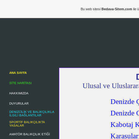
Bu web sitesi
Bedava-Sitem.com
ile 
ANA SAYFA
SİTE HARİTASI
Ulusal ve Uluslara
HAKKIMIZDA
Denizde 
DUYURULAR
Denizde 
DENİZCİLİK VE BALIKÇILIKLA
İLGİLİ BAĞLANTILAR
SPORTİF BALIKÇILIKTA
Kabotaj 
YASALAR
Karasula
AMATÖR BALIKÇILIK ETİĞİ