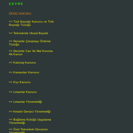
Ç E V R E
DENİZ HUKUKU
=> Türk Bayrağı Kanunu ve Türk
Bayrağı Tüzüğü
=> Teknelerde Ulusal Bayrak
=> Denizde Çatışmayı Önleme
Tüzüğü
=> Denizde Can Ve Mal Koruma
Hk.Kanun
=> Kabotaj Kanunu
=> Karasuları Kanunu
=> Kıyı Kanunu
=> Limanlar Kanunu
=> Limanlar Yönetmeliği
=> Amatör Denizci Yönetmeliği
=> Bağlama Kütüğü Uygulama
Yönetmeliği
=> Özel Teknelerin Donatımı
Yönetmeliği