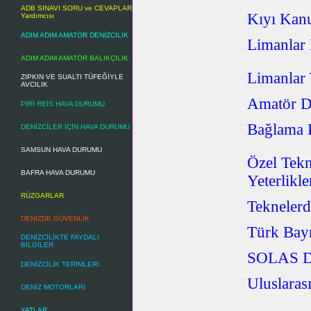
ADB SINAVI SORU ve CEVAPLAR
Kıyı Kan
Yardımcısı
ADIM ADIM AMATÖR DENİZCİLİK
Limanlar
ADIM ADIM AMATÖR BALIKÇILIK
Limanlar 
ZIPKIN VE SUALTI TÜFEĞİYLE
AVCILIK
Amatör D
PİRİ REİS HAVA DURUMU
Bağlama 
DENİZCİLER İÇİN HAVA DURUMU
SAMSUN HAVA DURUMU
Özel Tekn
BAFRA HAVA DURUMU
Yeterlikl
RÜZGARLAR
Teknelerd
DENİZDE GÜVENLİK
Türk Bay
DENİZCİLİKTE FAYDALI
BİLGİLER
SOLAS De
DENİZCİLİK TERİMLERİ
Uluslaras
DENİZ MOTORLARI
YATLAR