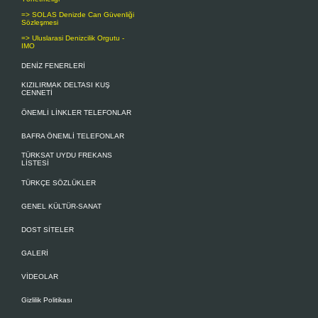
=> SOLAS Denizde Can Güvenliği
Sözleşmesi
=> Uluslarasi Denizcilik Orgutu -
IMO
DENİZ FENERLERİ
KIZILIRMAK DELTASI KUŞ
CENNETİ
ÖNEMLİ LİNKLER TELEFONLAR
BAFRA ÖNEMLİ TELEFONLAR
TÜRKSAT UYDU FREKANS
LİSTESİ
TÜRKÇE SÖZLÜKLER
GENEL KÜLTÜR-SANAT
DOST SİTELER
GALERİ
VİDEOLAR
Gizlilik Politikası