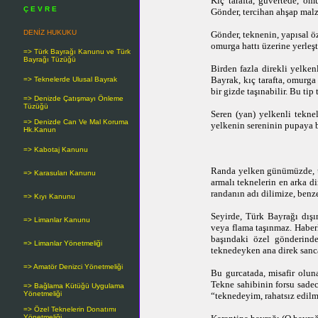
Kıç tarafta, güvertede, om
Ç E V R E
Gönder, tercihan ahşap mal
DENİZ HUKUKU
Gönder, teknenin, yapısal öz
omurga hattı üzerine yerleşti
=> Türk Bayrağı Kanunu ve Türk
Bayrağı Tüzüğü
Birden fazla direkli yelke
Bayrak, kıç tarafta, omurga
=> Teknelerde Ulusal Bayrak
bir gizde taşınabilir. Bu ti
=> Denizde Çatışmayı Önleme
Tüzüğü
Seren (yan) yelkenli tekne
=> Denizde Can Ve Mal Koruma
yelkenin sereninin pupaya 
Hk.Kanun
=> Kabotaj Kanunu
Randa yelken günümüzde, üs
=> Karasuları Kanunu
armalı teknelerin en arka d
randanın adı dilimize, benze
=> Kıyı Kanunu
Seyirde, Türk Bayrağı dışı
=> Limanlar Kanunu
veya flama taşınmaz. Haberle
başındaki özel gönderinde
=> Limanlar Yönetmeliği
teknedeyken ana direk sanca
=> Amatör Denizci Yönetmeliği
Bu gurcatada, misafir olun
Tekne sahibinin forsu sadec
=> Bağlama Kütüğü Uygulama
Yönetmeliği
“teknedeyim, rahatsız edil
=> Özel Teknelerin Donatımı
Yönetmeliği