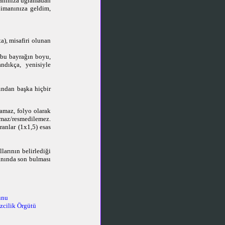
imanınıza uğramadan
Limanınıza geldim,
a), misafiri olunan
 bu bayrağın boyu,
ndıkça, yenisiyle
ından başka hiçbir
namaz, folyo olarak
namaz/resmedilemez.
anlar (1x1,5) esas
larının belirlediği
manında son bulması
unu
zcilik Örgütü