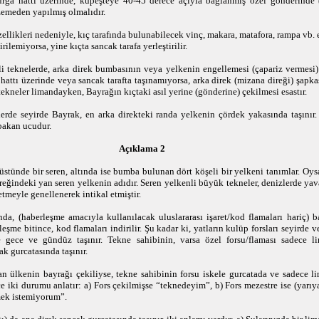
urga hattı üzerinde, küpeşteye 40-45 derece açıyla bağlanmış özel gönderinde (d
zemeden yapılmış olmalıdır.
ellikleri nedeniyle, kıç tarafında bulunabilecek vinç, makara, matafora, rampa vb. 
rilemiyorsa, yine kıçta sancak tarafa yerleştirilir.
nli teknelerde, arka direk bumbasının veya yelkenin engellemesi (çapariz vermesi
 hattı üzerinde veya sancak tarafta taşınamıyorsa, arka direk (mizana direği) şapka
p tekneler limandayken, Bayrağın kıçtaki asıl yerine (gönderine) çekilmesi esastır.
lerde seyirde Bayrak, en arka direkteki randa yelkenin çördek yakasında taşınır
bakan ucudur.
Açıklama 2
tünde bir seren, altında ise bumba bulunan dört köşeli bir yelkeni tanımlar. Oys
ireğindeki yan seren yelkenin adıdır. Seren yelkenli büyük tekneler, denizlerde yav
tmeyle genellenerek intikal etmiştir.
nda, (haberleşme amacıyla kullanılacak uluslararası işaret/kod flamaları hariç) 
şme bitince, kod flamaları indirilir. Şu kadar ki, yatların kulüp forsları seyirde 
 gece ve gündüz taşınır.
Tekne sahibinin, varsa özel forsu/flaması sadece 
k gurcatasında taşınır.
an ülkenin bayrağı çekiliyse, tekne sahibinin forsu iskele gurcatada ve sadece l
e iki durumu anlatır: a) Fors çekilmişse “teknedeyim”, b) Fors mezestre ise (yarıy
mek istemiyorum”.