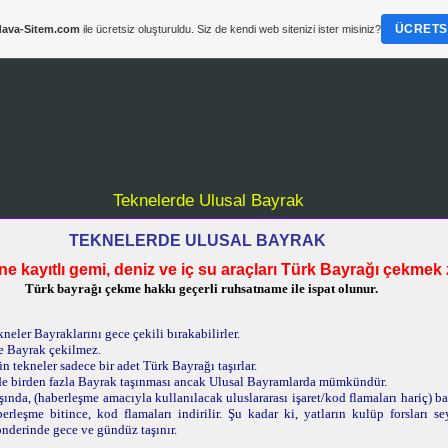
ÜCRETSI
ava-Sitem.com
ile ücretsiz oluşturuldu. Siz de kendi web sitenizi ister misiniz?
Teknelerde Ulusal Bayrak
TEKNELERDE ULUSAL BAYRAK
 kayıtlı gemi, deniz ve iç su araçları Türk Bayrağı çekmek 
Türk bayrağı çekme hakkı geçerli ruhsatname ile ispat olunur
.
neler Bayraklarını gece çekili bırakabilirler.
e Bayrak çekilmez.
n tekneler sadece bir adet Türk Bayrağı taşırlar.
de birden fazla Bayrak taşınması ancak Ulusal Bayramlarda mümkündür.
ında, (haberleşme amacıyla kullanılacak uluslararası işaret/kod flamaları hariç) b
rleşme bitince, kod flamaları indirilir. Şu kadar ki, yatların kulüp forsları s
nderinde gece ve gündüz taşınır.