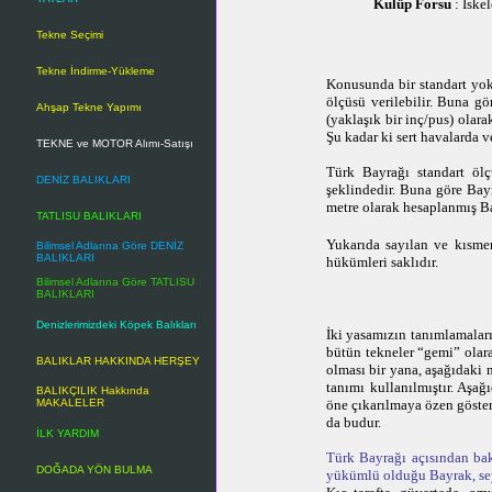
Kulüp Forsu
: İske
Tekne Seçimi
Tekne İndirme-Yükleme
Konusunda bir standart yok
ölçüsü verilebilir. Buna g
Ahşap Tekne Yapımı
(yaklaşık bir inç/pus) olar
Şu kadar ki sert havalarda 
TEKNE ve MOTOR Alımı-Satışı
Türk Bayrağı standart ölç
DENİZ BALIKLARI
şeklindedir. Buna göre Bay
metre olarak hesaplanmış Ba
TATLISU BALIKLARI
Yukarıda sayılan ve kısm
Bilimsel Adlarına Göre DENİZ
BALIKLARI
hükümleri saklıdır.
Bilimsel Adlarına Göre TATLISU
BALIKLARI
Denizlerimizdeki Köpek Balıkları
İki yasamızın tanımlamaları
bütün tekneler “gemi” olara
BALIKLAR HAKKINDA HERŞEY
olması bir yana, aşağıdaki
tanımı kullanılmıştır. Aşa
BALIKÇILIK Hakkında
MAKALELER
öne çıkarılmaya özen gösteri
da budur.
İLK YARDIM
Türk
Bayrağı açısından bak
DOĞADA YÖN BULMA
yükümlü olduğu Bayrak, se