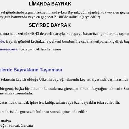
LİMANDA BAYRAK
zel gönderinde taşınır.
Tekne
limandayken Bayrak, gün ağardığında veya en geç sa
r), gün batımında veya en geç saat 21.00’de indirilir (arya edilir).
SEYİRDE BAYRAK
a, orta hat üzerinde 40-45 derecelik açıyla, küpeşteye basan özel gönderinde taşınır
rde;
Bayrak gönderi kıç(mizana)yelkeni bumbası ile çapariz veriyorsa, kıç direk başı
şınamıyorsa;
Kıçta, sancak tarafta taşınır
elerde Bayrakların Taşınması
 teknenin kayıtlı olduğu Ülkenin bayrağı teknenin kıç ıstralyasında baş hizasında t
bir gemi, başka bir ülkenin karasularına girerse, o ülkenin bayrağını teknenin Sa
ine asmak zorundadır.
atasındaki sancak ipine ise, kulüp, takım veya özel bayraklar toka edilebilir.
rı da, iskele gurcatada bulunan sancak ipine toka edilir.
ıstralya
rağı
: Sancak Gurcata