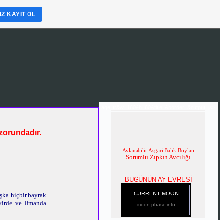
Z KAYIT OL
age=tr&w=160&h=60&title=&border=&output=js>
zorundadır.
Avlanabilir Asgari Balık Boyları
Sorumlu Zıpkın Avcılığı
BUGÜNÜN AY EVRESİ
CURRENT MOON
aşka hiçbir bayrak
eyirde ve limanda
moon phase info