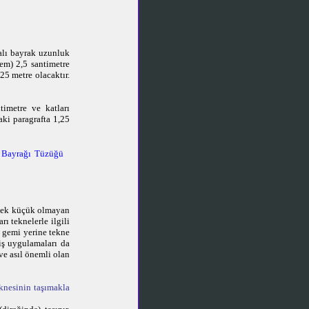
alı bayrak uzunluk
em) 2,5 santimetre
25 metre olacaktır.
timetre ve katları
ki paragrafta 1,25
 Bayrağı Tüzüğü
e pek küçük olmayan
ı teknelerle ilgili
 gemi yerine tekne
iş uygulamaları da
 ve asıl önemli olan
eknesinin taşımakla