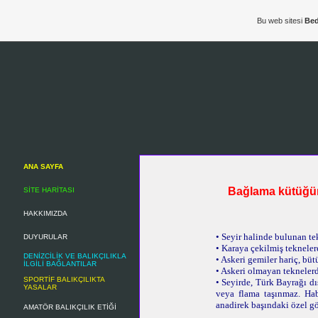
Bu web sitesi
Bed
ANA SAYFA
Bağlama kütüğüne
SİTE HARİTASI
HAKKIMIZDA
• Seyir halinde bulunan tek
DUYURULAR
•
Karaya çekilmiş tekneler
DENİZCİLİK VE BALIKÇILIKLA
•
Askeri gemiler hariç, bütü
İLGİLİ BAĞLANTILAR
•
Askeri olmayan tekneler
SPORTİF BALIKÇILIKTA
•
Seyirde, Türk Bayrağı dış
YASALAR
veya flama taşınmaz. Habe
anadirek başındaki özel gö
AMATÖR BALIKÇILIK ETİĞİ