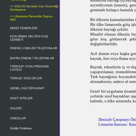
Karantina bayrağı (Q bayrağı
seyrediyorum (transit), ge
=> SOLAS Denizde Can Güvenliği
gemimde bulaşıcı hastalık y
Sözleşmesi
=> Uluslarasi Denizcilik Orgutu -
Bir ülkenin karasularından t
IMO
Bir ülke limanında giriş işl
DENİZ FENERLERİ
ülkenin bayrağı çekilir.
Misafiri olunan ülkenin ba
KIZILIRMAK DELTASI KUŞ
göze hoş görünecek şekil
CENNETİ
değiştirilmelidir.
ÖNEMLİ LİNKLER TELEFONLAR
Acil durum veya başka gemi
bayrak, fors veya flama sey
BAFRA ÖNEMLİ TELEFONLAR
TÜRKSAT UYDU FREKANS
Bayrak, teknelerin iç ve d
LİSTESİ
yapıştırılamaz, resmedilem
Türk bayrağının boyanabile
TÜRKÇE SÖZLÜKLER
alınmaksızın, sadece al zem
GENEL KÜLTÜR-SANAT
Genel bir uygulama (teamül) 
yerlerde sınıf bayrakları ta
DOST SİTELER
halinde, o ülke sularında, k
GALERİ
VİDEOLAR
Denizde Çatışmayı Ö
Limanlar Kanunu
Kar
Gizlilik Politikası