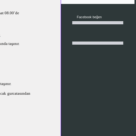
at 08.00’de
Facebook beğen
.
nda taşınır.
aşınır.
ncak gurcatasından