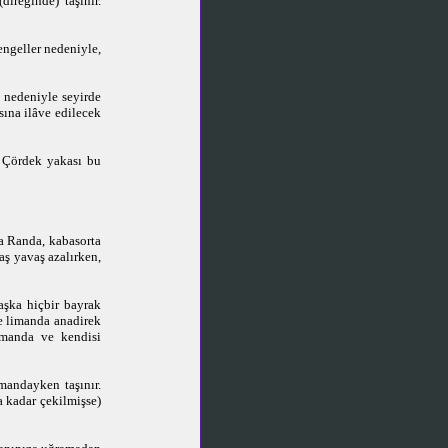
ireğinde) taşınır.
engeller nedeniyle,
) nedeniyle seyirde
sına ilâve edilecek
. Çördek yakası bu
a Randa, kabasorta
aş yavaş azalırken,
başka hiçbir bayrak
ve limanda anadirek
limanda ve kendisi
imandayken taşınır.
a kadar çekilmişse)