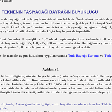
le Gurcata
TEKNENİN TAŞIYACAĞI BAYRAĞIN BÜYÜKLÜĞÜ
sa da bayrağın tekne boyuyla orantılı olması beklenir. Örnek olarak teamüle day
öre Bayrak boyu, tekne boyunun her 30 santimetresine (yaklaşık 1 foot/ayak/kad
ak seçilir. Örneğin boyu 15 metre olan bir teknenin taşıyacağı bayrağın uzunluğu 1,
veya yüksek süratli teknelerde daha küçük boy bayrak da taşınabilir.
üleri “uzunluk = genişlik x 1,5” olarak saptanmıştır. Boy kademeleri 50 san
rak boyları örneğin 75, 150, 225, 300 santimetre olacaktır. Bu bağlamda yukarıda
yrak yerine 1,50 metre boyunda bir Bayrak taşınması gerekecektir.
en de teamüle uygun hususların uygulanmasında
Türk Bayrağı Kanunu
ve
Türk
Açıklama 1
 birleştirildiğinde, kürekten başka bir güçle (motor ve/veya yelken) yürütülen v
k kabul edileceklerdir. Konumuzun, esas itibariyle amatör denizcilerin kullandıklar
 metinde Denizde Çatışmayı Önleme Tüzüğü’ndeki tanımlamaya da sadık kalınarak
ğıda anlatılanlar içinde, yasal düzenlemeler yanında konunun teamül haline gelm
lmiştir. Denizcilik etiketi, tarihin derinliklerinden gelen teamülle zenginleşmiştir
ıldığında;
Askerî gemiler hariç, tipi, sınıfı, boyutları ne olursa olsun her Türk t
yirde;