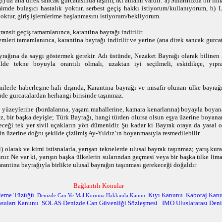
) da ana direk sancak gurcatasında taşınır, iki anlamı vardır: a) Sularınızda bir l
mimde bulaşıcı hastalık yoktur, serbest geçiş hakkı istiyorum/kullanıyorum, b) 
oktur, giriş işlemlerime başlanmasını istiyorum/bekliyorum.
ransit geçiş tamamlanınca, karantina bayrağı indirilir.
emleri tamamlanınca, karantina bayrağı indirilir ve yerine (ana direk sancak gurcat
yrağına da saygı göstermek gerekir. Adı üstünde, Nezaket Bayrağı olarak bilinen
de tekne boyuyla orantılı olmalı, uzaktan iyi seçilmeli, eskidikçe, yıpra
lerle haberleşme hali dışında, Karantina bayrağı ve misafir olunan ülke bayrağ
irde gurcatalardan herhangi birisinde taşınmaz.
ış yüzeylerine (bordalarına, yaşam mahallerine, kamara kenarlarına) boyayla boya
ez, bir başka deyişle; Türk Bayrağı, hangi türden olursa olsun eşya üzerine boya
ceği tek yer sivil uçakların yön dümenidir. Şu kadar ki Bayrak oraya da yasal or
in üzerine doğru şekilde çizilmiş Ay-Yıldız’ın boyanmasıyla resmedilebilir.
olarak ve kimi istisnalarla, yarışan teknelerde ulusal bayrak taşınmaz; yarış kural
şınır. Ne var ki, yarışın başka ülkelerin sularından geçmesi veya bir başka ülke li
arantina bayrağıyla birlikte ulusal bayrağın taşınması gerekeceği doğaldır
.
Bağlantılı Konular
nleme Tüzüğü
Kıyı Kanunu
Kabotaj Kan
Denizde Can Ve Mal Koruma Hakkında Kanun
asuları Kanunu
SOLAS Denizde Can Güvenliği Sözleşmesi
IMO Uluslararası Deni