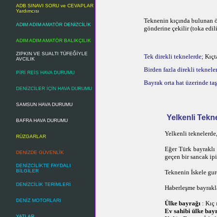
ADB SINAVI SORU ve CEVAPLAR
Yardımcısı
Teknenin kıçında bulunan ö
ADIM ADIM AMATÖR DENİZCİLİK
gönderine çekilir (toka edili
ADIM ADIM AMATÖR BALIKÇILIK
ZIPKIN VE SUALTI TÜFEĞİYLE
Tek direkli teknelerde;
Kıçt
AVCILIK
Birden fazla direkli teknele
PİRİ REİS HAVA DURUMU
Bayrak orta hat üzerinde ta
DENİZCİLER İÇİN HAVA DURUMU
SAMSUN HAVA DURUMU
Yelkenli Tekn
BAFRA HAVA DURUMU
Yelkenli teknelerde,
RÜZGARLAR
Eğer Türk bayraklı 
DENİZDE GÜVENLİK
geçen bir sancak ip
DENİZCİLİKTE FAYDALI
BİLGİLER
Teknenin İskele gurc
DENİZCİLİK TERİMLERİ
Haberleşme bayrakla
DENİZ MOTORLARI
Ülke bayrağı
: Kıç 
Ev sahibi ülke bay
YATLAR