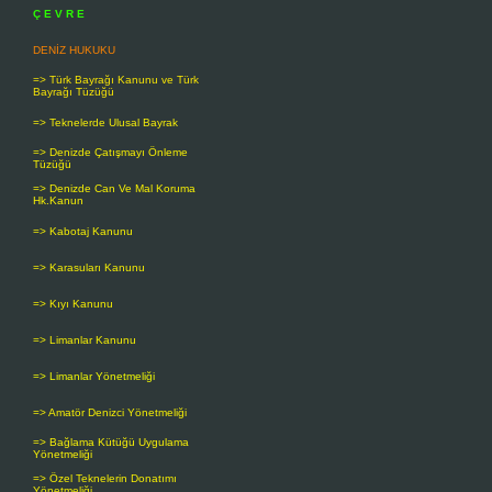
(Ek fıkralar: 3830-1.7.1992)
Ç E V R E
Sahil şeritlerinde yapılacak yapılar kıyı 
DENİZ HUKUKU
Yaklaşma mesafesi ve kıyı kenar çizgisi 
=> Türk Bayrağı Kanunu ve Türk
amaçla kullanılmak üzere düzenlenebilir
Bayrağı Tüzüğü
Sahil şeritlerinin derinliği, 4 üncü ma
=> Teknelerde Ulusal Bayrak
gerisindeki kullanımlar ve doğal eşikler 
=> Denizde Çatışmayı Önleme
Taşıt yolları, sahil şeridinin kara yönün
Tüzüğü
=> Denizde Can Ve Mal Koruma
Sahil şeridinde yapılacak yapıların kull
Hk.Kanun
İKİNCİ BÖLÜM
=> Kabotaj Kanunu
Kıyı, Kıyı Kenar Çizgisi, Sahil Şerid
=> Karasuları Kanunu
Kıyının Korunması, Yapı Yasağı ve Kı
=> Kıyı Kanunu
Madde 6 -
Kıyı, herkesin eşitlik ve ser
parmaklık, tel örgü, hendek, kazık ve be
=> Limanlar Kanunu
Kıyılarda, kıyıyı değiştirecek boyutta 
=> Limanlar Yönetmeliği
Kıyılarda, moloz, toprak, curuf, çöp gibi 
=> Amatör Denizci Yönetmeliği
Kıyıda, uygulama imar planı kararı ile;
=> Bağlama Kütüğü Uygulama
a) İskele, liman, barınak, yanaşma yeri,
Yönetmeliği
tuzla, dalyan, tasfiye ve pompaj istasy
=> Özel Teknelerin Donatımı
alt yapı ve tesisler,
Yönetmeliği