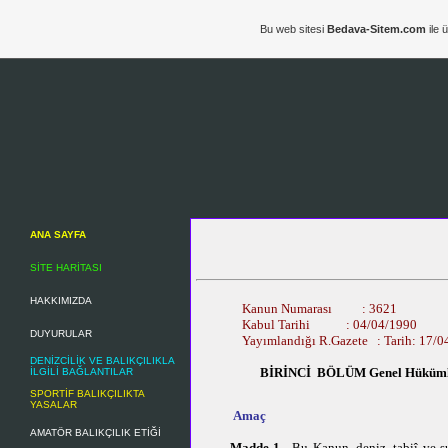
Bu web sitesi
Bedava-Sitem.com
ile 
ANA SAYFA
SİTE HARİTASI
HAKKIMIZDA
Kanun Numarası
Kabul Tarihi : 04
DUYURULAR
Yayımlandığı R.Gazete : Tarih: 17/0
DENİZCİLİK VE BALIKÇILIKLA
BİRİNCİ BÖLÜM
Genel Hüküm
İLGİLİ BAĞLANTILAR
SPORTİF BALIKÇILIKTA
YASALAR
Amaç
AMATÖR BALIKÇILIK ETİĞİ
Madde 1 -
Bu Kanun, deniz, tabiî ve su