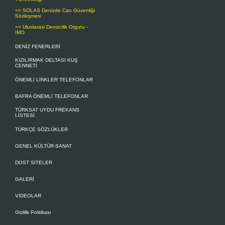
b) Faaliyetlerinin özellikleri gereği 
=> SOLAS Denizde Can Güvenliği
ürünlerini üretim ve yetiştirme tesisleri g
Sözleşmesi
=> Uluslarasi Denizcilik Orgutu -
Yapılabilir.
IMO
Bu yapı ve tesisler yapım amaçları dışın
DENİZ FENERLERİ
Doldurma ve Kurutma Yoluyla Arazi 
KIZILIRMAK DELTASI KUŞ
CENNETİ
Madde 7 -
Kamu yararının gerektirdiği
özellikler dikkate alınarak doldurma ve k
ÖNEMLİ LİNKLER TELEFONLAR
Bu gibi yerlerde doldurma veya kurutmayı
BAFRA ÖNEMLİ TELEFONLAR
Bayındırlık ve İskân Bakanlığına gönder
teklifi inceler. Uygun bulunması halinde
TÜRKSAT UYDU FREKANS
LİSTESİ
planlar hakkında İmar Kanunu hükümleri
sayılı Turizmi Teşvik Kanunu kapsamınd
TÜRKÇE SÖZLÜKLER
edilir. Doldurma ve kurutma işlemleri 
tasarrufu altındadır, özel mülkiyet konu
GENEL KÜLTÜR-SANAT
Bu alanlar üzerinde 6 ıncı maddede beli
teknik ve sosyal altyapı alanları düzenle
DOST SİTELER
Sahil Şeridinde Yapılabilecek Yapılar
GALERİ
Madde 8 -
Uygulama imar planı bulunmay
VİDEOLAR
hiç bir yapı ve tesis yapılamaz.
Uygulama imar planı bulunan yerlerde du
Gizlilik Politikası
Moloz, toprak, curuf, çöp gibi kirletici 