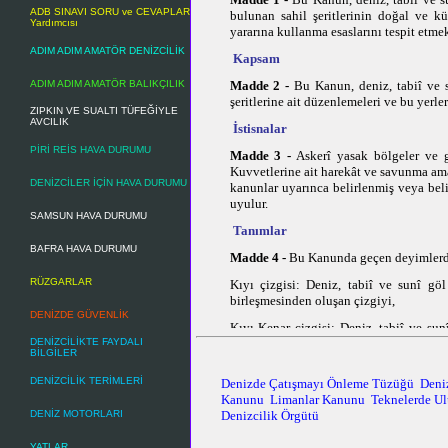
ADB SINAVI SORU ve CEVAPLAR
bulunan sahil şeritlerinin doğal ve k
Yardımcısı
yararına kullanma esaslarını tespit etme
ADIM ADIM AMATÖR DENİZCİLİK
Kapsam
Madde 2 -
Bu Kanun, deniz, tabiî ve su
ADIM ADIM AMATÖR BALIKÇILIK
şeritlerine ait düzenlemeleri ve bu yerle
ZIPKIN VE SUALTI TÜFEĞİYLE
AVCILIK
İstisnalar
PİRİ REİS HAVA DURUMU
Madde 3 -
Askerî yasak bölgeler ve g
Kuvvetlerine ait harekât ve savunma amaç
DENİZCİLER İÇİN HAVA DURUMU
kanunlar uyarınca belirlenmiş veya bel
uyulur.
SAMSUN HAVA DURUMU
Tanımlar
BAFRA HAVA DURUMU
Madde 4 -
Bu Kanunda geçen deyimlerd
RÜZGARLAR
Kıyı çizgisi: Deniz, tabiî ve sunî gö
birleşmesinden oluşan çizgiyi,
DENİZDE GÜVENLİK
Kıyı Kenar çizgisi: Deniz, tabiî ve sun
oluşturduğu kumluk, çakıllık, kayalık, taş
DENİZCİLİKTE FAYDALI
BİLGİLER
Kıyı: Kıyı çizgisi ile kıyı kenar çizgisi 
DENİZCİLİK TERİMLERİ
Denizde Çatışmayı Önleme Tüzüğü
Deni
Sahil şeridi: (Değişik: 3830-1.7.1992)
Kanunu
Limanlar Kanunu
Teknelerde Ul
genişliğindeki alanı,
Denizcilik Örgütü
DENİZ MOTORLARI
a)
(Anayasa Mahkemesi’nin 18 Eylül 1
YATLAR