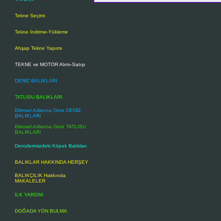
kalmamıştır.)
Tekne Seçimi
b) Uygulama imar planı bulunmayan beled
düzeni ve/veya nazım imar planı bulunsu
Tekne İndirme-Yükleme
c) Belediye ve mücavir alan sınırları i
bulunsun veya bulunmasın yatay olarak e
Ahşap Tekne Yapımı
Dar kıyı: Kıyı kenar çizgisinin, kıyı çizg
TEKNE ve MOTOR Alımı-Satışı
Toplumun yararlanmasına açık yapı: Me
biçimde, getirdiği kullanımdan belirli
DENİZ BALIKLARI
isteyen herkese eşit ve serbest olarak 
TATLISU BALIKLARI
ifade eder.
Bilimsel Adlarına Göre DENİZ
(Son fıkra, Anayasa Mahkemesinin 18 E
BALIKLARI
hükmü kalmamıştır)
Bilimsel Adlarına Göre TATLISU
BALIKLARI
Genel Esaslar
Denizlerimizdeki Köpek Balıkları
Madde 5 -
Kıyılar ile ilgili genel esaslar
BALIKLAR HAKKINDA HERŞEY
Kıyılar, Devletin hüküm ve tasarrufu altın
BALIKÇILIK Hakkında
Kıyı ve sahil şeritlerinden yararlanmada 
MAKALELER
Kıyıda ve sahil şeridinde planlama ve uy
İLK YARDIM
Kıyı kenar çizgisinin tespit edilmediği
çizgisinin tespiti zorunludur.
DOĞADA YÖN BULMA