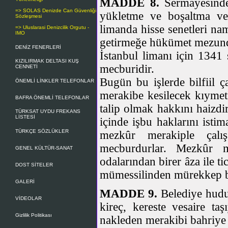
MADDE 8.
Sermayesinden
=> SOLAS Denizde Can Güvenliği
yükletme ve boşaltma ve
Sözleşmesi
limanda hisse senetleri n
=> Uluslarasi Denizcilik Orgutu -
IMO
getirmeğe hükümet mezun
DENİZ FENERLERİ
İstanbul limanı için 1341 s
KIZILIRMAK DELTASI KUŞ
mecburidir.
CENNETİ
Bugün bu işlerde bilfiil ç
ÖNEMLİ LİNKLER TELEFONLAR
merakibe kesilecek kıymet 
BAFRA ÖNEMLİ TELEFONLAR
talip olmak hakkını haizdi
TÜRKSAT UYDU FREKANS
LİSTESİ
içinde işbu haklarını istim
TÜRKÇE SÖZLÜKLER
mezkûr merakiple çalışa
mecburdurlar. Mezkûr me
GENEL KÜLTÜR-SANAT
odalarından birer âza ile t
DOST SİTELER
mümessilinden mürekkep beş
GALERİ
MADDE 9.
Belediye hudut
VİDEOLAR
kireç, kereste vesaire t
Gizlilik Politikası
nakleden merakibi bahriye s