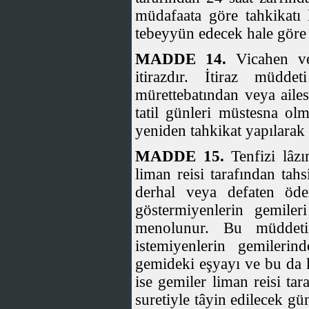
müdafaata göre tahkikatı 
tebeyyün edecek hale göre 
MADDE 14.
Vicahen ver
itirazdır. İtiraz müdd
mürettebatından veya ailesi
tatil günleri müstesna ol
yeniden tahkikat yapılarak 
MADDE 15.
Tenfizi lâzı
liman reisi tarafından tah
derhal veya defaten öd
göstermiyenlerin gemil
menolunur. Bu müddeti
istemiyenlerin gemilerin
gemideki eşyayı ve bu da k
ise gemiler liman reisi ta
suretiyle tâyin edilecek gü