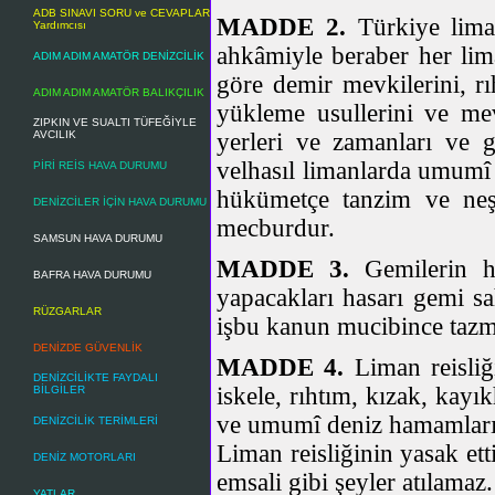
ADB SINAVI SORU ve CEVAPLAR
MADDE 2.
Türkiye liman
Yardımcısı
ahkâmiyle beraber her li
ADIM ADIM AMATÖR DENİZCİLİK
göre demir mevkilerini, rı
ADIM ADIM AMATÖR BALIKÇILIK
yükleme usullerini ve mev
ZIPKIN VE SUALTI TÜFEĞİYLE
AVCILIK
yerleri ve zamanları ve g
velhasıl limanlarda umumî e
PİRİ REİS HAVA DURUMU
hükümetçe tanzim ve neş
DENİZCİLER İÇİN HAVA DURUMU
mecburdur.
SAMSUN HAVA DURUMU
MADDE 3.
Gemilerin hü
BAFRA HAVA DURUMU
yapacakları hasarı gemi sa
RÜZGARLAR
işbu kanun mucibince taz
DENİZDE GÜVENLİK
MADDE 4.
Liman reisliğ
DENİZCİLİKTE FAYDALI
iskele, rıhtım, kızak, kay
BİLGİLER
ve umumî deniz hamamları
DENİZCİLİK TERİMLERİ
Liman reisliğinin yasak ett
DENİZ MOTORLARI
emsali gibi şeyler atılamaz.
YATLAR