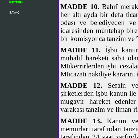
İLETİŞİM
MADDE 10.
Bahrî merakib
SAYAÇ
her altı ayda bir defa tic
odası ve belediyeden ve 
idaresinden müntehap bire
bir komisyonca tanzim ve Ti
MADDE 11.
İşbu kanun
muhalif hareketi sabit ola
Mükerrirlerden işbu cezalar 
Mücazatı nakdiye kararını it
MADDE 12.
Sefain ve
şirketlerden işbu kanun i
mugayir hareket edenler
varakası tanzim ve liman ri
MADDE 13.
Kanun ve n
memurları tarafından tanzi
tarafından 24 saat zarfında