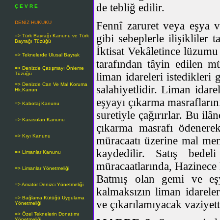
de tebliğ edilir.
Ç E V R E
DENİZ HUKUKU
Fennî zaruret veya eşya v
gibi sebeplerle ilişikliler
=> Türk Bayrağı Kanunu ve Türk
Bayrağı Tüzüğü
İktisat Vekâletince lüzumu 
=> Teknelerde Ulusal Bayrak
tarafından tâyin edilen m
=> Denizde Çatışmayı Önleme
Tüzüğü
liman idareleri istedikler
=> Denizde Can Ve Mal Koruma
salahiyetlidir. Liman idar
Hk.Kanun
eşyayı çıkarma masraflarını
=> Kabotaj Kanunu
suretiyle çağırırlar. Bu il
=> Karasuları Kanunu
çıkarma masrafı ödenerek
=> Kıyı Kanunu
müracaatı üzerine mal memu
kaydedilir. Satış bedel
=> Limanlar Kanunu
müracaatlarında, Hazinece h
=> Limanlar Yönetmeliği
Batmış olan gemi ve eşy
=> Amatör Denizci Yönetmeliği
kalmaksızın liman idareler
=> Bağlama Kütüğü Uygulama
ve çıkarılamıyacak vaziyette
Yönetmeliği
=> Özel Teknelerin Donatımı
Yönetmeliği