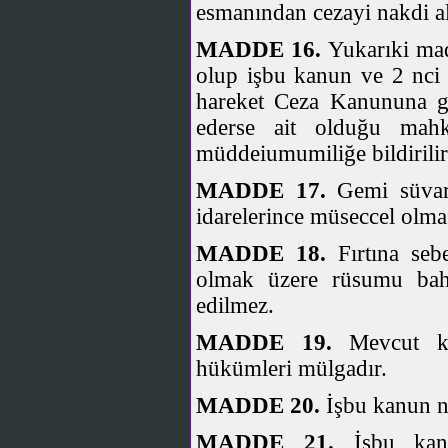
esmanından cezayi nakdi alın
MADDE 16.
Yukarıki mad
olup işbu kanun ve 2 nci
hareket Ceza Kanununa gö
ederse ait olduğu mahk
müddeiumumiliğe bildirilir
MADDE 17.
Gemi süvaril
idarelerince müseccel olması
MADDE 18.
Fırtına seb
olmak üzere rüsumu bahr
edilmez.
MADDE 19.
Mevcut ka
hükümleri mülgadır.
MADDE 20.
İşbu kanun ne
MADDE 21.
İşbu kanun