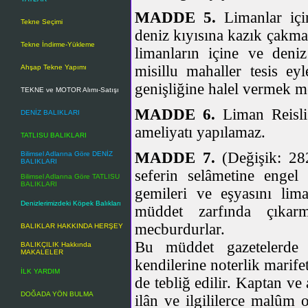
MADDE 5.
Limanlar için
Tekne Seçimi
deniz kıyısına kazık çakma
Tekne İndirme-Yükleme
limanların içine ve den
misillu mahaller tesis ey
Ahşap Tekne Yapımı
genişliğine halel vermek 
TEKNE ve MOTOR Alımı-Satışı
MADDE 6.
Liman Reisliğ
DENİZ BALIKLARI
ameliyatı yapılamaz.
TATLISU BALIKLARI
MADDE 7.
(Değişik: 282
Bilimsel Adlarına Göre DENİZ
BALIKLARI
seferin selâmetine engel
Bilimsel Adlarına Göre TATLISU
BALIKLARI
gemileri ve eşyasını lima
Denizlerimizdeki Köpek Balıkları
müddet zarfında çıkarm
mecburdurlar.
BALIKLAR HAKKINDA HERŞEY
Bu müddet gazetelerde 
BALIKÇILIK Hakkında
MAKALELER
kendilerine noterlik marifet
İLK YARDIM
de tebliğ edilir. Kaptan v
DOĞADA YÖN BULMA
ilân ve ilgililerce malûm 