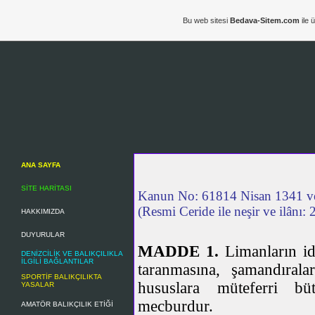
Bu web sitesi
Bedava-Sitem.com
ile 
ANA SAYFA
SİTE HARİTASI
Kanun No: 61814 Nisan 1341 v
(Resmi Ceride ile neşir ve ilânı:
HAKKIMIZDA
DUYURULAR
MADDE 1.
Limanların id
DENİZCİLİK VE BALIKÇILIKLA
İLGİLİ BAĞLANTILAR
taranmasına, şamandıral
SPORTİF BALIKÇILIKTA
hususlara müteferri bü
YASALAR
mecburdur.
AMATÖR BALIKÇILIK ETİĞİ