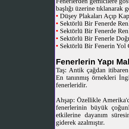
Fenerlerden gemicilere göst
başlığı üzerine tıklanarak g
•
Düşey Plakaları Açıp Ka
•
Sektörlü Bir Fenerde Renk
•
Sektörlü Bir Fenerde Renkl
•
Sektörlü Bir Fenerle Doğ
•
Sektörlü Bir Fenerin Yol
Fenerlerin Yapı Ma
Taş: Antik çağdan itibaren
En tanınmış örnekleri İng
fenerleridir.
Ahşap: Özellikle Amerika'd
fenerlerinin büyük çoğunl
etkilerine dayanım süresi
giderek azalmıştır.