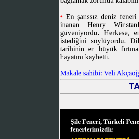
bağlamak zorunda kalabilir
•
En şanssız deniz feneri
inanan Henry Winstanle
güveniyordu. Herkese, en
istediğini söylüyordu. Dil
tarihinin en büyük fırtın
hayatını kaybetti.
Makale sahibi: Veli Akçaoğ
T
Şile Feneri, Türkeli Fen
fenerlerimizdir.