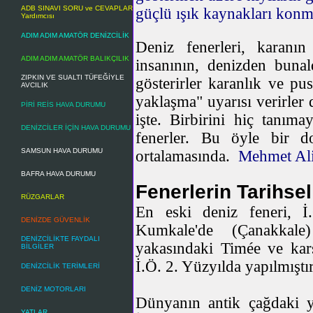
ADB SINAVI SORU ve CEVAPLAR
güçlü ışık kaynakları konm
Yardımcısı
ADIM ADIM AMATÖR DENİZCİLİK
Deniz fenerleri, karanı
ADIM ADIM AMATÖR BALIKÇILIK
insanının, denizden bunal
ZIPKIN VE SUALTI TÜFEĞİYLE
gösterirler karanlık ve pu
AVCILIK
yaklaşma" uyarısı verirler 
PİRİ REİS HAVA DURUMU
işte. Birbirini hiç tanıma
DENİZCİLER İÇİN HAVA DURUMU
fenerler. Bu öyle bir do
SAMSUN HAVA DURUMU
ortalamasında.
Mehmet Al
BAFRA HAVA DURUMU
Fenerlerin Tarihsel
RÜZGARLAR
En eski deniz feneri, İ
DENİZDE GÜVENLİK
Kumkale'de (Çanakkale)
DENİZCİLİKTE FAYDALI
yakasındaki Timée ve karş
BİLGİLER
İ.Ö. 2. Yüzyılda yapılmıştır
DENİZCİLİK TERİMLERİ
DENİZ MOTORLARI
Dünyanın antik çağdaki ye
YATLAR