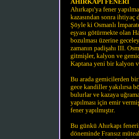
AHIRKAPI FENERİ
Ahırkapı'ya fener yapılm
kazasından sonra ihtiyaç 
Şöyle ki Osmanlı İmparato
eşyası götürmekte olan Ha
bozulması üzerine gecele
zamanın padişahı III. Osm
gitmişler, kalyon ve gemici
Kaptana yeni bir kalyon ve
Bu arada gemicilerden biri
gece kandiller yakılırsa b
bulurlar ve kazaya uğrama
yapılması için emir vermi
fener yapılmıştır.
Bu günkü Ahırkapı feneri
döneminde Fransız müteahh