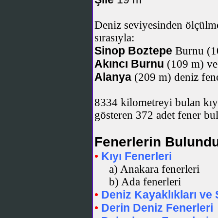
Deniz seviyesinden ölçülmek
sırasıyla:
Sinop Boztepe
Burnu (1
Akıncı Burnu
(109 m) ve
Alanya
(209 m) deniz fene
8334 kilometreyi bulan kıyı
gösteren 372 adet fener bu
Fenerlerin Bulundu
Kıyı Fenerleri
•
a) Anakara fenerleri
b) Ada fenerleri
Deniz Kayaklıkları ve S
•
Derin Deniz Fenerleri
•