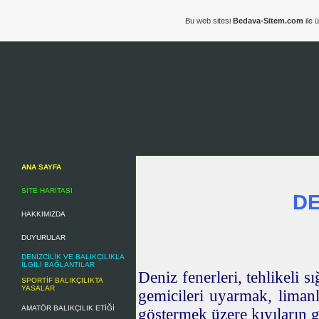
Bu web sitesi
Bedava-Sitem.com
ile 
ANA SAYFA
SİTE HARİTASI
DE
HAKKIMIZDA
DUYURULAR
DENİZCİLİK VE BALIKÇILIKLA
İLGİLİ BAĞLANTILAR
Deniz fenerleri, tehlikeli s
SPORTİF BALIKÇILIKTA
YASALAR
gemicileri uyarmak, liman
AMATÖR BALIKÇILIK ETİĞİ
göstermek üzere kıyıların g