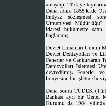
anlaşılıp, Türkiye kıyıları
Daha sonra 1855'lerde Osma
imtiyaz sözleşmesi son
Umumiyesi Müdürlüğü" ad
idaresi hükümetçe satın
bağlanmış.
Devlet Limanları Umum Müd
Devlet Denizyolları ve 
Fenerler ve Cankurtaran Teş
Denizyolları İşletmesi 
devredilmiş. Fenerler v
bünyesine bir işletme hüviy
Daha sonra TÜDEK (Türki
Bankası ayrı bir Genel Mü
Kurumu da 1984 yılında