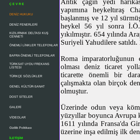
Antik çağın yedi harika
Ç E V R E
yapımına heykeltıraş Ch
DENİZ HUKUKU
başlanmış ve 12 yıl sürmü
heykel 56 yıl sonra İ.Ö.
DENİZ FENERLERİ
yıkılmıştır. 654 yılında Ara
KIZILIRMAK DELTASI KUŞ
CENNETİ
Suriyeli Yahudilere satıldı.
ÖNEMLİ LİNKLER TELEFONLAR
BAFRA ÖNEMLİ TELEFONLAR
Roma imparatorluğunun ç
TÜRKSAT UYDU FREKANS
olması deniz ticaret yoll
LİSTESİ
ticarette önemli bir da
TÜRKÇE SÖZLÜKLER
çalışmakta olan birçok de
GENEL KÜLTÜR-SANAT
olmuştur.
DOST SİTELER
Üzerinde odun veya kömü
GALERİ
yüzyıllar boyunca Avrupa kı
VİDEOLAR
1611 yılında Fransa'da Gir
Gizlilik Politikası
üzerine inşa edilmiş ilk den
İLETİŞİM