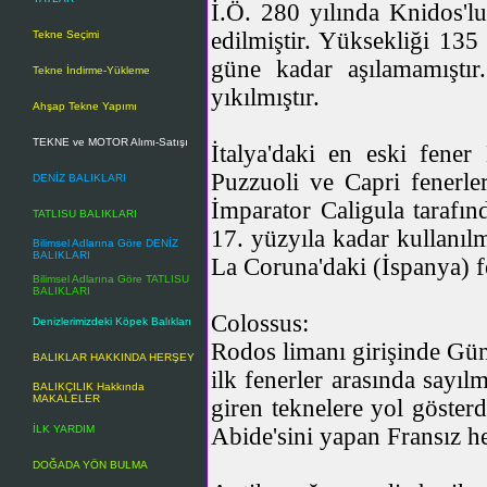
İ.Ö. 280 yılında Knidos'lu
edilmiştir. Yüksekliği 135
Tekne Seçimi
güne kadar aşılamamıştı
Tekne İndirme-Yükleme
yıkılmıştır.
Ahşap Tekne Yapımı
TEKNE ve MOTOR Alımı-Satışı
İtalya'daki en eski fener
Puzzuoli ve Capri fenerle
DENİZ BALIKLARI
İmparator Caligula tarafın
TATLISU BALIKLARI
17. yüzyıla kadar kullanıl
Bilimsel Adlarına Göre DENİZ
BALIKLARI
La Coruna'daki (İspanya) fe
Bilimsel Adlarına Göre TATLISU
BALIKLARI
Colossus:
Denizlerimizdeki Köpek Balıkları
Rodos limanı girişinde Gün
BALIKLAR HAKKINDA HERŞEY
ilk fenerler arasında sayıl
BALIKÇILIK Hakkında
MAKALELER
giren teknelere yol göster
İLK YARDIM
Abide'sini yapan Fransız he
DOĞADA YÖN BULMA