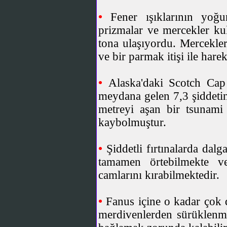
•
Fener ışıklarının yoğ
prizmalar ve mercekler kul
tona ulaşıyordu. Mercekle
ve bir parmak itişi ile hare
•
Alaska'daki Scotch Cap
meydana gelen 7,3 şiddeti
metreyi aşan bir tsunami d
kaybolmuştur.
•
Şiddetli fırtınalarda dal
tamamen örtebilmekte v
camlarını kırabilmektedir.
•
Fanus içine o kadar çok d
merdivenlerden sürüklenme