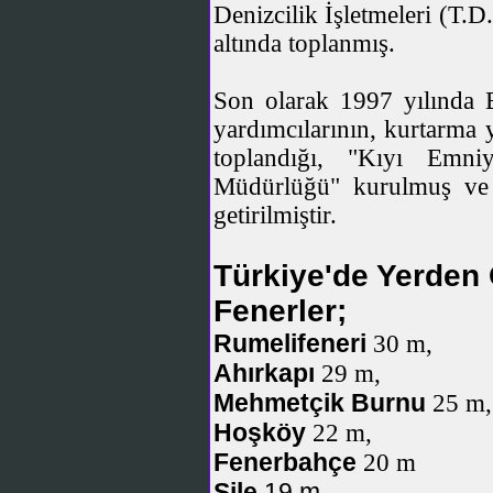
Denizcilik İşletmeleri (T.D
altında toplanmış.
Son olarak 1997 yılında B
yardımcılarının, kurtarma y
toplandığı, "Kıyı Emni
Müdürlüğü" kurulmuş ve 
getirilmiştir.
Türkiye'de Yerden
Fenerler;
Rumelifeneri
30 m,
Ahırkapı
29 m,
Mehmetçik Burnu
25 m,
Hoşköy
22 m,
Fenerbahçe
20 m
Şile
19 m