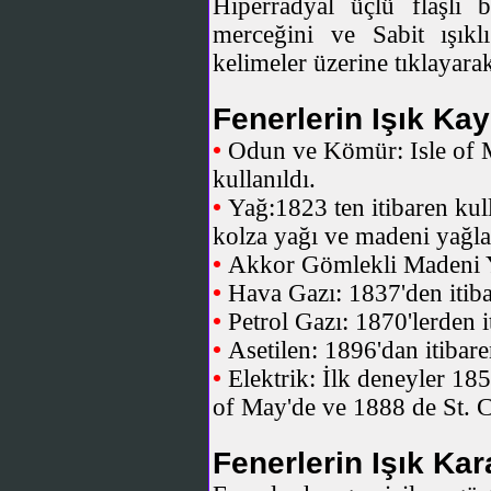
Hiperradyal üçlü flaşlı b
merceğini ve Sabit ışıkl
kelimeler üzerine tıklayarak
Fenerlerin Işık Kay
•
Odun ve Kömür: Isle of M
kullanıldı.
•
Yağ:1823 ten itibaren kul
kolza yağı ve madeni yağla
•
Akkor Gömlekli Madeni Ya
•
Hava Gazı: 1837'den itiba
•
Petrol Gazı: 1870'lerden i
•
Asetilen: 1896'dan itibare
•
Elektrik: İlk deneyler 185
of May'de ve 1888 de St. Ca
Fenerlerin Işık Kara