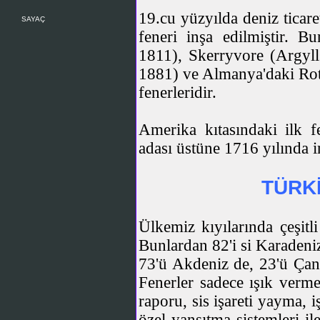
19.cu yüzyılda deniz ticare
SAYAÇ
feneri inşa edilmiştir. Bu
1811), Skerryvore (Argyll
1881) ve Almanya'daki Rot
fenerleridir.
Amerika kıtasındaki ilk f
adası üstüne 1716 yılında in
TÜRK
Ülkemiz kıyılarında çeşitl
Bunlardan 82'i si Karadeniz
73'ü Akdeniz de, 23'ü Çana
Fenerler sadece ışık verme
raporu, sis işareti yayma, 
özel yansıtma sistemleri il