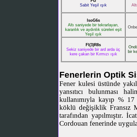
FG
Sabit Yeşil ışık
Alt
IsoG6s
Altı saniyede bir tekrarlayan,
Onbe
karanlık ve aydınlık süreleri eşit
Yeşil ışık
Fl(3)R8s
Ondö
Sekiz saniyede bir ard arda üç
bir k
kere çakan bir Kırmızı ışık
Fenerlerin Optik S
Fener kulesi üstünde yakıl
yansıtıcı bulunması ha
kullanımıyla kayıp % 17 y
köklü değişiklik Fransız
tarafından yapılmıştır. İc
Cordouan fenerinde uygula