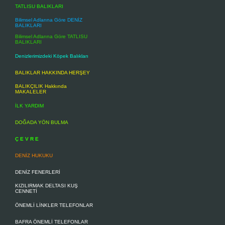
TATLISU BALIKLARI
Bilimsel Adlarına Göre DENİZ
BALIKLARI
Bilimsel Adlarına Göre TATLISU
BALIKLARI
Denizlerimizdeki Köpek Balıkları
BALIKLAR HAKKINDA HERŞEY
BALIKÇILIK Hakkında
MAKALELER
İLK YARDIM
DOĞADA YÖN BULMA
Ç E V R E
DENİZ HUKUKU
DENİZ FENERLERİ
KIZILIRMAK DELTASI KUŞ
CENNETİ
ÖNEMLİ LİNKLER TELEFONLAR
BAFRA ÖNEMLİ TELEFONLAR