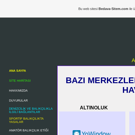
Bu web sitesi
Bedava-Sitem.com
ile 
A
ANA SAYFA
BAZI MERKEZLE
SİTE HARİTASI
HA
HAKKIMIZDA
DUYURULAR
ALTINOLUK
DENİZCİLİK VE BALIKÇILIKLA
İLGİLİ BAĞLANTILAR
SPORTİF BALIKÇILIKTA
YASALAR
AMATÖR BALIKÇILIK ETİĞİ