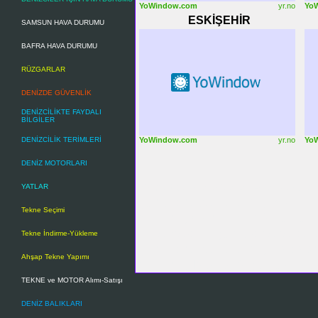
YoWindow.com
yr.no
Yo
ESKİŞEHİR
SAMSUN HAVA DURUMU
BAFRA HAVA DURUMU
RÜZGARLAR
DENİZDE GÜVENLİK
DENİZCİLİKTE FAYDALI
BİLGİLER
DENİZCİLİK TERİMLERİ
YoWindow.com
yr.no
Yo
DENİZ MOTORLARI
Anahtar Kelimeler-Keyword
YATLAR
günlük hava durumu, Bodrum
Tekne Seçimi
durumu, Çanakkale 9 günlük 
Diyarbakır 9 günlük hava du
Tekne İndirme-Yükleme
günlük hava durumu, Eskişeh
Ahşap Tekne Yapımı
durumu, İsparta 9 günlük ha
TEKNE ve MOTOR Alımı-Satışı
DENİZ BALIKLARI