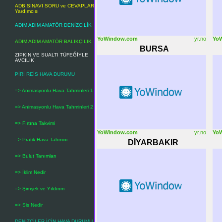
ADB SINAVI SORU ve CEVAPLAR
Yardımcısı
ADIM ADIM AMATÖR DENİZCİLİK
YoWindow.com
yr.no
Yo
ADIM ADIM AMATÖR BALIKÇILIK
BURSA
ZIPKIN VE SUALTI TÜFEĞİYLE
AVCILIK
PİRİ REİS HAVA DURUMU
=> Animasyonlu Hava Tahminleri 1
=> Animasyonlu Hava Tahminleri 2
=> Fırtına Takvimi
YoWindow.com
yr.no
Yo
=> Pratik Hava Tahmini
DİYARBAKIR
=> Bulut Tanımları
=> İklim Nedir
=> Şimşek ve Yıldırım
=> Sis Nedir
DENİZCİLER İÇİN HAVA DURUMU