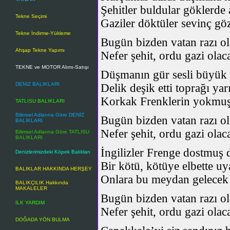
Şehitler buldular göklerde a
Tekne Seçimi
Gaziler döktüler sevinç gö
Tekne İndirme-Yükleme
Bugün bizden vatan razı ol
Ahşap Tekne Yapımı
Nefer şehit, ordu gazi olac
TEKNE ve MOTOR Alımı-Satışı
Düşmanın gür sesli büyük t
DENİZ BALIKLARI
Delik deşik etti toprağı yarı
Korkak Frenklerin yokmuş 
TATLISU BALIKLARI
Bilimsel Adlarına Göre DENİZ
Bugün bizden vatan razı ol
BALIKLARI
Nefer şehit, ordu gazi olac
Bilimsel Adlarına Göre TATLISU
BALIKLARI
İngilizler Frenge dostmuş d
Denizlerimizdeki Köpek Balıkları
Bir kötü, kötüye elbette uy
BALIKLAR HAKKINDA HERŞEY
Onlara bu meydan gelecek 
BALIKÇILIK Hakkında
MAKALELER
Bugün bizden vatan razı ol
İLK YARDIM
Nefer şehit, ordu gazi olac
DOĞADA YÖN BULMA