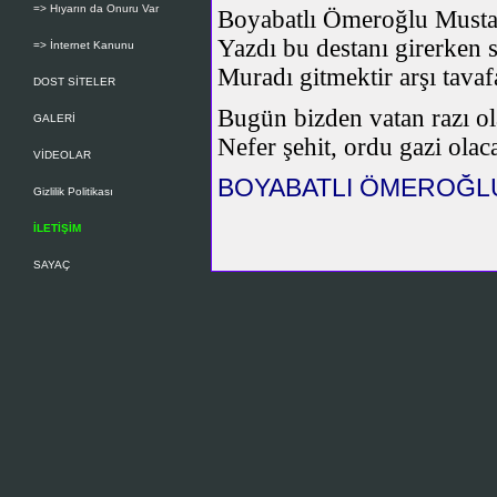
=> Hıyarın da Onuru Var
Boyabatlı Ömeroğlu Musta
Yazdı bu destanı girerken s
=> İnternet Kanunu
Muradı gitmektir arşı tavaf
DOST SİTELER
Bugün bizden vatan razı ol
GALERİ
Nefer şehit, ordu gazi olac
VİDEOLAR
BOYABATLI ÖMEROĞL
Gizlilik Politikası
İLETİŞİM
SAYAÇ