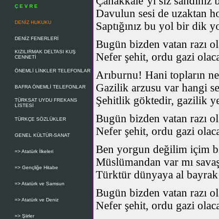
Çanakkale’yi siz sandınız b
Ç E V R E
Davulun sesi de uzaktan ho
DENİZ HUKUKU
Saptığınız bu yol bir dik y
DENİZ FENERLERİ
Bugün bizden vatan razı ol
KIZILIRMAK DELTASI KUŞ
Nefer şehit, ordu gazi olac
CENNETİ
ÖNEMLİ LİNKLER TELEFONLAR
Arıburnu! Hani topların ne
Gazilik arzusu var hangi se
BAFRA ÖNEMLİ TELEFONLAR
Şehitlik göktedir, gazilik y
TÜRKSAT UYDU FREKANS
LİSTESİ
Bugün bizden vatan razı ol
TÜRKÇE SÖZLÜKLER
Nefer şehit, ordu gazi olac
GENEL KÜLTÜR-SANAT
Ben yorgun değilim içim bi
=> Atatürk İlkeleri
Müslümandan var mı savaş
=> Gençliğe Hitabe
Türktür dünyaya al bayrak
=> Atatürk ve Samsun
Bugün bizden vatan razı ol
=> Atatürk ve Deniz
Nefer şehit, ordu gazi olac
=> Şiirler