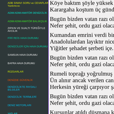
Köye baktım şöyle yüksek 
ADB SINAVI SORU ve CEVAPLAR
Yardımcısı
Karargaha koştum üç günd
ADIM ADIM AMATÖR DENİZCİLİK
Bugün bizden vatan razı ol
ADIM ADIM AMATÖR BALIKÇILIK
Nefer şehit, ordu gazi olac
ZIPKIN VE SUALTI TÜFEĞİYLE
AVCILIK
Kumandan emrini verdi bir
PİRİ REİS HAVA DURUMU
Anadolulardan layıktır nice
DENİZCİLER İÇİN HAVA DURUMU
Yiğitler şehadet şerbeti içe.
SAMSUN HAVA DURUMU
Bugün bizden vatan razı ol
Nefer şehit, ordu gazi olac
BAFRA HAVA DURUMU
RÜZGARLAR
Rumeli toprağı yoğrulmuş 
Ün alınır ancak verilen can
DENİZDE GÜVENLİK
Herkesin yüreği çarpıyor ş
DENİZCİLİKTE FAYDALI
BİLGİLER
Bugün bizden vatan razı ol
DENİZCİLİK TERİMLERİ
Nefer şehit, ordu gazi olac
DENİZ MOTORLARI
Kurşunlar atıldı düşmana k
YATLAR