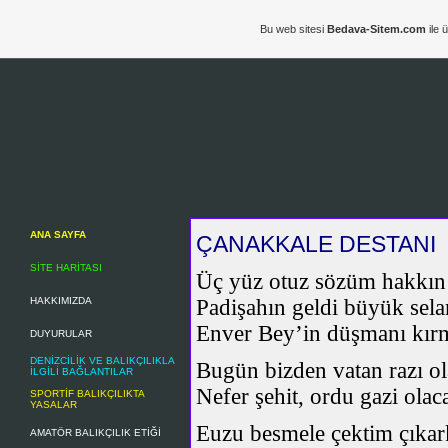
Bu web sitesi
Bedava-Sitem.com
ile 
ANA SAYFA
ÇANAKKALE DESTANI
SİTE HARİTASI
Üç yüz otuz sözüm hakkın
HAKKIMIZDA
Padişahın geldi büyük sela
Enver Bey’in düşmanı kır
DUYURULAR
DENİZCİLİK VE BALIKÇILIKLA
Bugün bizden vatan razı ol
İLGİLİ BAĞLANTILAR
Nefer şehit, ordu gazi olac
SPORTİF BALIKÇILIKTA
YASALAR
Euzu besmele çektim çıkar
AMATÖR BALIKÇILIK ETİĞİ