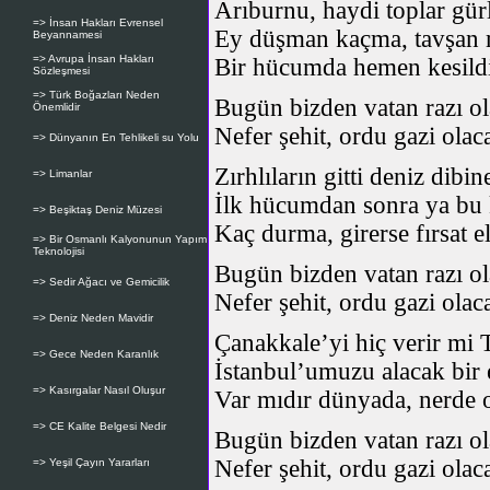
Arıburnu, haydi toplar gürl
=> İnsan Hakları Evrensel
Ey düşman kaçma, tavşan 
Beyannamesi
=> Avrupa İnsan Hakları
Bir hücumda hemen kesildi
Sözleşmesi
=> Türk Boğazları Neden
Bugün bizden vatan razı ol
Önemlidir
Nefer şehit, ordu gazi olac
=> Dünyanın En Tehlikeli su Yolu
Zırhlıların gitti deniz dibin
=> Limanlar
İlk hücumdan sonra ya bu 
=> Beşiktaş Deniz Müzesi
Kaç durma, girerse fırsat el
=> Bir Osmanlı Kalyonunun Yapım
Teknolojisi
Bugün bizden vatan razı ol
=> Sedir Ağacı ve Gemicilik
Nefer şehit, ordu gazi olac
=> Deniz Neden Mavidir
Çanakkale’yi hiç verir mi 
=> Gece Neden Karanlık
İstanbul’umuzu alacak bir 
=> Kasırgalar Nasıl Oluşur
Var mıdır dünyada, nerde 
=> CE Kalite Belgesi Nedir
Bugün bizden vatan razı ol
Nefer şehit, ordu gazi olac
=> Yeşil Çayın Yararları