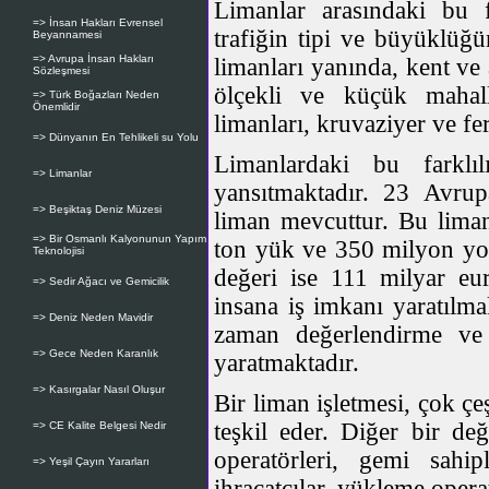
Limanlar arasındaki bu far
=> İnsan Hakları Evrensel
trafiğin tipi ve büyüklüğü
Beyannamesi
=> Avrupa İnsan Hakları
limanları yanında, kent ve 
Sözleşmesi
ölçekli ve küçük mahalli
=> Türk Boğazları Neden
Önemlidir
limanları, kruvaziyer ve fer
=> Dünyanın En Tehlikeli su Yolu
Limanlardaki bu farklı
=> Limanlar
yansıtmaktadır. 23 Avrup
=> Beşiktaş Deniz Müzesi
liman mevcuttur. Bu liman
=> Bir Osmanlı Kalyonunun Yapım
ton yük ve 350 milyon yol
Teknolojisi
değeri ise 111 milyar eur
=> Sedir Ağacı ve Gemicilik
insana iş imkanı yaratılmak
=> Deniz Neden Mavidir
zaman değerlendirme ve 
=> Gece Neden Karanlık
yaratmaktadır.
=> Kasırgalar Nasıl Oluşur
Bir liman işletmesi, çok çe
teşkil eder. Diğer bir deği
=> CE Kalite Belgesi Nedir
operatörleri, gemi sahip
=> Yeşil Çayın Yararları
ihracatçılar, yükleme operat