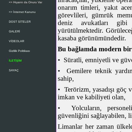
=> Hıyarın da Onuru Var
onarım timleri, yakıt acen
=> İnternet Kanunu
görevlileri, gümrük memurl
deniz avukatları gibi
DOST SİTELER
yürütülmektedir. Görüleceğ
GALERİ
kasaba görünümündedir.
VİDEOLAR
Bu bağlamda modern bir
Gizlilik Politikası
• Süratli, emniyetli ve güv
İLETİŞİM
• Gemilere teknik yardım
SAYAÇ
sahip,
• Terörizm, yasadışı göç v
imkan ve kabiliyeti olan,
• Yolcuların, personeli
güvenliğini sağlayabilen, l
Limanlar her zaman ülkele