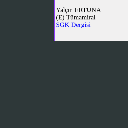
Yalçın ERTUNA
(E) Tümamiral
SGK Dergisi