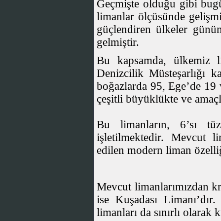
Geçmişte olduğu gibi bugün
limanlar ölçüsünde gelişmi
güçlendiren ülkeler gün
gelmiştir.
Bu kapsamda, ülkemiz lim
Denizcilik Müsteşarlığı 
boğazlarda 95, Ege’de 19
çeşitli büyüklükte ve amaçl
Bu limanların, 6’sı tü
işletilmektedir. Mevcut 
edilen modern liman özelliğ
Mevcut limanlarımızdan kr
ise Kuşadası Limanı’dır.
limanları da sınırlı olarak 