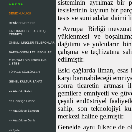
sisteminin ayrılmaz bir 
Ç E V R E
tesislerinin kıyının bir parç
DENİZ HUKUKU
tesis ve suni adalar daimi l
DENİZ FENERLERİ
• Avrupa Birliği mevzuat
KIZILIRMAK DELTASI KUŞ
CENNETİ
yüklenmesi ve boşaltılm
dağıtımı ve yolcuların bin
ÖNEMLİ LİNKLER TELEFONLAR
çalışma ve teçhizatına sah
BAFRA ÖNEMLİ TELEFONLAR
edilmiştir.
TÜRKSAT UYDU FREKANS
LİSTESİ
Eski çağlarda liman, esas i
TÜRKÇE SÖZLÜKLER
karşı barınabileceği emniy
GENEL KÜLTÜR-SANAT
sonra ticaretin artması 
=> Atatürk İlkeleri
gemilere emniyetli ve güve
çeşitli endüstriyel faaliy
=> Gençliğe Hitabe
sahip, son teknolojiyi ku
=> Atatürk ve Samsun
merkezi haline gelmiştir.
=> Atatürk ve Deniz
Genelde aynı ülkede de ol
=> Şiirler