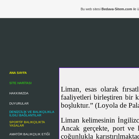
Bu web sitesi
Bedava-Sitem.com
ile 
ANA SAYFA
SİTE HARİTASI
Liman, esas olarak fırsatl
HAKKIMIZDA
faaliyetleri birleştiren bi
boşluktur.” (Loyola de Pa
DUYURULAR
DENİZCİLİK VE BALIKÇILIKLA
İLGİLİ BAĞLANTILAR
Liman kelimesinin İngilizc
SPORTİF BALIKÇILIKTA
YASALAR
Ancak gerçekte, port ve h
AMATÖR BALIKÇILIK ETİĞİ
çoğunlukla karıştırılmakta