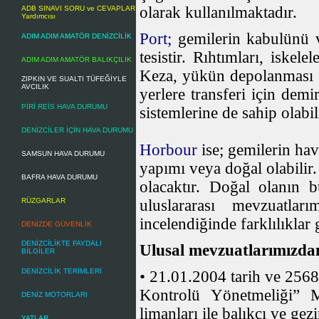
olarak kullanılmaktadır.
ADB SINAVI SORU ve CEVAPLAR
Yardımcısı
Port;
gemilerin kabulünü v
ADIM ADIM AMATÖR DENİZCİLİK
tesistir. Rıhtımları, iskele
ADIM ADIM AMATÖR BALIKÇILIK
Keza, yükün depolanması 
ZIPKIN VE SUALTI TÜFEĞİYLE
AVCILIK
yerlere transferi için demi
PİRİ REİS HAVA DURUMU
sistemlerine de sahip olabil
DENİZCİLER İÇİN HAVA DURUMU
Horbour
ise; gemilerin hav
SAMSUN HAVA DURUMU
yapımı veya doğal olabilir
BAFRA HAVA DURUMU
olacaktır. Doğal olanın b
RÜZGARLAR
uluslararası mevzuatla
incelendiğinde farklılıklar
DENİZDE GÜVENLİK
DENİZCİLİKTE FAYDALI
Ulusal mevzuatlarımızda
BİLGİLER
DENİZCİLİK TERİMLERİ
• 21.01.2004 tarih ve 2568
Kontrolü Yönetmeliği” M
DENİZ MOTORLARI
limanları ile balıkçı ve ge
YATLAR