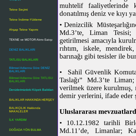
muhtelif faaliyetlerinde
Tekne Seçimi
donatılmış deniz ve kıyı yap
Tekne İndirme-Yükleme
• Denizcilik Müsteşarlığın
Ahşap Tekne Yapımı
Md.3’te, Liman Tesisi; 
getirilmesi amacıyla kurul
TEKNE ve MOTOR Alımı-Satışı
rıhtım, iskele, mendirek
DENİZ BALIKLARI
barınağı gibi tesisler ile bu
TATLISU BALIKLARI
Bilimsel Adlarına Göre DENİZ
• Sahil Güvenlik Komuta
BALIKLARI
Bilimsel Adlarına Göre TATLISU
Taslağı” Md.3’te Liman;
BALIKLARI
verilmek üzere kurulmuş, m
Denizlerimizdeki Köpek Balıkları
demir yerlerini, ifade eder
BALIKLAR HAKKINDA HERŞEY
BALIKÇILIK Hakkında
Uluslararası mevzuatlar
MAKALELER
İLK YARDIM
• 10.12.1982 tarihli Bi
Md.11’de, Limanlar; Kar
DOĞADA YÖN BULMA