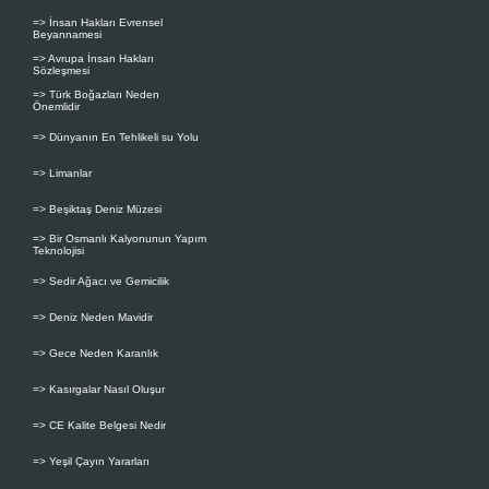
=> İnsan Hakları Evrensel
Beyannamesi
=> Avrupa İnsan Hakları
Sözleşmesi
=> Türk Boğazları Neden
Önemlidir
=> Dünyanın En Tehlikeli su Yolu
=> Limanlar
=> Beşiktaş Deniz Müzesi
=> Bir Osmanlı Kalyonunun Yapım
Teknolojisi
=> Sedir Ağacı ve Gemicilik
=> Deniz Neden Mavidir
=> Gece Neden Karanlık
=> Kasırgalar Nasıl Oluşur
=> CE Kalite Belgesi Nedir
=> Yeşil Çayın Yararları