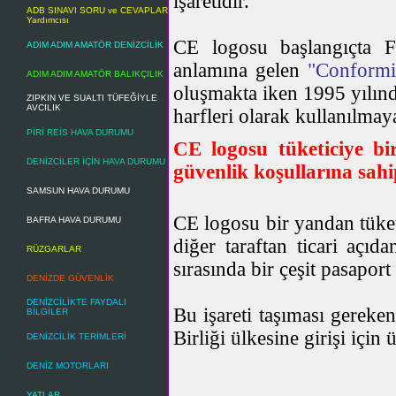
işaretidir.
ADB SINAVI SORU ve CEVAPLAR
Yardımcısı
CE logosu başlangıçta F
ADIM ADIM AMATÖR DENİZCİLİK
anlamına gelen
"Conformi
ADIM ADIM AMATÖR BALIKÇILIK
oluşmakta iken 1995 yılın
ZIPKIN VE SUALTI TÜFEĞİYLE
AVCILIK
harfleri olarak kullanılma
PİRİ REİS HAVA DURUMU
CE logosu tüketiciye bi
DENİZCİLER İÇİN HAVA DURUMU
güvenlik koşullarına sahi
SAMSUN HAVA DURUMU
CE logosu bir yandan tüket
BAFRA HAVA DURUMU
diğer taraftan ticari açıd
RÜZGARLAR
sırasında bir çeşit pasaport
DENİZDE GÜVENLİK
DENİZCİLİKTE FAYDALI
Bu işareti taşıması gerek
BİLGİLER
Birliği ülkesine girişi içi
DENİZCİLİK TERİMLERİ
DENİZ MOTORLARI
YATLAR