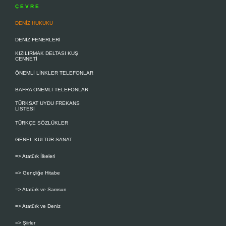
Ç E V R E
DENİZ HUKUKU
DENİZ FENERLERİ
KIZILIRMAK DELTASI KUŞ
CENNETİ
ÖNEMLİ LİNKLER TELEFONLAR
BAFRA ÖNEMLİ TELEFONLAR
TÜRKSAT UYDU FREKANS
LİSTESİ
TÜRKÇE SÖZLÜKLER
GENEL KÜLTÜR-SANAT
=> Atatürk İlkeleri
=> Gençliğe Hitabe
=> Atatürk ve Samsun
=> Atatürk ve Deniz
=> Şiirler