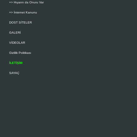
=> Hıyarın da Onuru Var
=> İnternet Kanunu
DOST SİTELER
GALERİ
VİDEOLAR
Gizlilik Politikası
İLETİŞİM
SAYAÇ