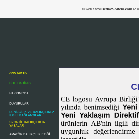
Bu web sitesi
Bedava-Sitem.com
ile 
ANA SAYFA
SİTE HARİTASI
C
HAKKIMIZDA
CE logosu Avrupa Birliği
DUYURULAR
yılında benimsediği
Yeni
DENİZCİLİK VE BALIKÇILIKLA
Yeni Yaklaşım Direktif
İLGİLİ BAĞLANTILAR
ürünlerin AB'nin ilgili d
SPORTİF BALIKÇILIKTA
YASALAR
uygunluk değerlendirme f
AMATÖR BALIKÇILIK ETİĞİ