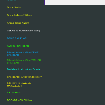
Anahtar Kelimeler-Keywords
: CE ne
Tekne Seçimi
Tekne İndirme-Yükleme
Ahşap Tekne Yapımı
TEKNE ve MOTOR Alımı-Satışı
DENİZ BALIKLARI
TATLISU BALIKLARI
Bilimsel Adlarına Göre DENİZ
BALIKLARI
Bilimsel Adlarına Göre TATLISU
BALIKLARI
Denizlerimizdeki Köpek Balıkları
BALIKLAR HAKKINDA HERŞEY
BALIKÇILIK Hakkında
MAKALELER
İLK YARDIM
DOĞADA YÖN BULMA