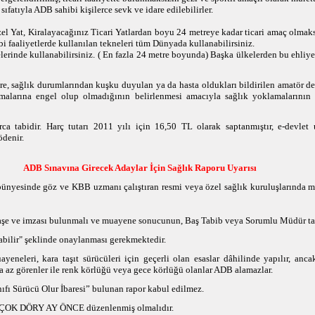
ı sıfatıyla ADB sahibi kişilerce sevk ve idare edilebilirler.
el Yat, Kiralayacağınız Ticari Yatlardan boyu 24 metreye kadar ticari amaç olmaks
bi faaliyetlerde kullanılan tekneleri tüm Dünyada kullanabilirsiniz.
lerinde kullanabilirsiniz. ( En fazla 24 metre boyunda) Başka ülkelerden bu ehliye
e, sağlık durumlarından kuşku duyulan ya da hasta oldukları bildirilen amatör de
malarına engel olup olmadığının belirlenmesi amacıyla sağlık yoklamalarının
ca tabidir. Harç tutarı 2011 yılı için 16,50 TL olarak saptanmıştır, e-devlet
ödenir.
ADB Sınavına Girecek Adaylar İçin Sağlık Raporu Uyarısı
 bünyesinde göz ve KBB uzmanı çalıştıran resmi veya özel sağlık kuruluşlarında
aşe ve imzası bulunmalı ve muayene sonucunun, Baş Tabib veya Sorumlu Müdür ta
abilir" şeklinde onaylanması gerekmektedir.
yeneleri, kara taşıt sürücüleri için geçerli olan esaslar dâhilinde yapılır, anc
 az görenler ile renk körlüğü veya gece körlüğü olanlar ADB alamazlar.
ıfı Sürücü Olur İbaresi” bulunan rapor kabul edilmez.
N ÇOK DÖRY AY ÖNCE düzenlenmiş olmalıdır.