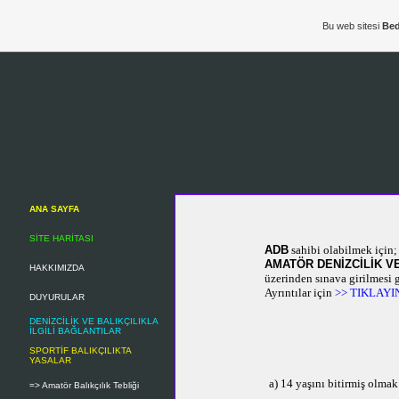
Bu web sitesi
Bed
ANA SAYFA
SİTE HARİTASI
ADB
sahibi olabilmek için;
AMATÖR DENİZCİLİK V
HAKKIMIZDA
üzerinden sınava girilmesi 
Ayrıntılar için
>>
TIKLAYI
DUYURULAR
DENİZCİLİK VE BALIKÇILIKLA
İLGİLİ BAĞLANTILAR
SPORTİF BALIKÇILIKTA
YASALAR
a) 14 yaşını bitirmiş olm
=> Amatör Balıkçılık Tebliği