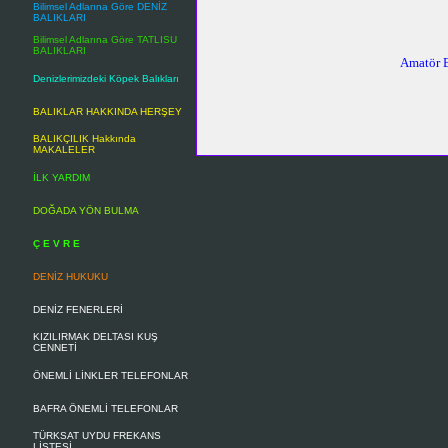
Bilimsel Adlarına Göre DENİZ
BALIKLARI
Bilimsel Adlarına Göre TATLISU
BALIKLARI
Amatör B
Denizlerimizdeki Köpek Balıkları
Anahtar Kelimeler-Keywords:
amatör deni
belgesi, yat kaptani belgesi
BALIKLAR HAKKINDA HERŞEY
BALIKÇILIK Hakkında
MAKALELER
İLK YARDIM
DOĞADA YÖN BULMA
Ç E V R E
DENİZ HUKUKU
DENİZ FENERLERİ
KIZILIRMAK DELTASI KUŞ
CENNETİ
ÖNEMLİ LİNKLER TELEFONLAR
BAFRA ÖNEMLİ TELEFONLAR
TÜRKSAT UYDU FREKANS
LİSTESİ