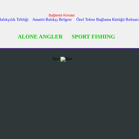
Bağlantılı Konular
alıkçılık Tebliği
Amatör Balıkçı Belgesi
Özel Tekne Bağlama Kütüğü Ruhsat
zci belgesi, amatördenizcibelgesi, amator denizci belgesi, adf sınav listesi, adf sinav listesi
, yat kaptani ehliyeti, adf belgesi, adb belgesi, adb nasıl alınır, adb nasil alinir, adf nasıl alınır, 
ALONE ANGLER
SPORT FISHING
Spor