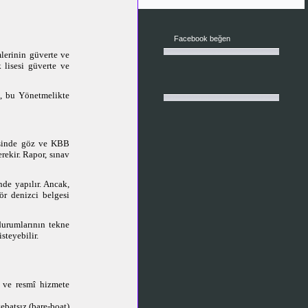
Facebook beğen
mlerinin güverte ve
 lisesi güverte ve
a, bu Yönetmelikte
esinde göz ve KBB
rekir. Rapor, sınav
nde yapılır. Ancak,
r denizci belgesi
durumlarının tekne
steyebilir.
t ve resmî hizmete
ebatsız (bare-boat)