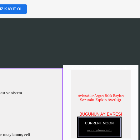
Z KAYIT OL
age=tr&w=160&h=60&title=&border=&output=js>
ası ve sistem
Avlanabilir Asgari Balık Boyları
Sorumlu Zıpkın Avcılığı
BUGÜNÜN AY EVRESİ
CURRENT MOON
moon phase info
e onaylanmış veli