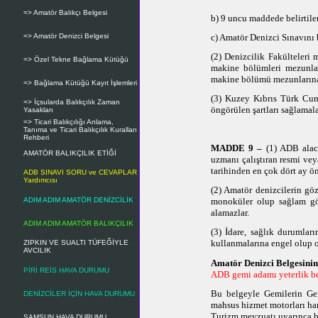
=> Amatör Balıkçı Belgesi
b) 9 uncu maddede belirtilen
=> Amatör Denizci Belgesi
c) Amatör Denizci Sınavını b
(2) Denizcilik Fakülteleri
=> Özel Tekne Bağlama Kütüğü
makine bölümleri mezunlar
makine bölümü mezunlarına t
=> Bağlama Kütüğü Kayıt İşlemleri
(3) Kuzey Kıbrıs Türk Cumh
=> İçsularda Balıkçılık Zaman
öngörülen şartları sağlamala
Yasakları
=> Ticari Balıkçılığı Anlama,
Tanıma ve Ticari Balıkçılık Kuralları
Rehberi
MADDE 9 –
(1) ADB alac
AMATÖR BALIKÇILIK ETİĞİ
uzmanı çalıştıran resmi vey
tarihinden en çok dört ay ö
ADB SINAVI SORU ve CEVAPLAR
Yardımcısı
(2) Amatör denizcilerin göz
ADIM ADIM AMATÖR DENİZCİLİK
monoküler olup sağlam göz
alamazlar.
ADIM ADIM AMATÖR BALIKÇILIK
(3) İdare, sağlık durumlar
kullanmalarına engel olup o
ZIPKIN VE SUALTI TÜFEĞİYLE
AVCILIK
Amatör Denizci Belgesinin
PİRİ REİS HAVA DURUMU
ADB gemi adamı yeterlik be
Bu belgeyle Gemilerin Gem
DENİZCİLER İÇİN HAVA DURUMU
mahsus hizmet motorları hari
Turizm mevzuatı uyarınca bel
SAMSUN HAVA DURUMU