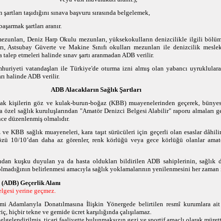
 şartları taşıdığını sınava başvuru sırasında belgelemek,
aşarmak şartları aranır.
 mezunları, Deniz Harp Okulu mezunları, yüksekokulların denizcilikle ilgili bölü
ı, Astsubay Güverte ve Makine Sınıfı okulları mezunları ile denizcilik meslek
alep etmeleri halinde sınav şartı aranmadan ADB verilir.
uriyeti vatandaşları ile Türkiye'de oturma izni almış olan yabancı uyruklular
rı halinde ADB verilir.
ADB Alacakların Sağlık Şartları
ak kişilerin göz ve kulak-burun-boğaz (KBB) muayenelerinden geçerek, büny
a özel sağlık kuruluşlarından "Amatör Denizci Belgesi Alabilir" raporu almaları ge
nce düzenlenmiş olmalıdır.
 ve KBB sağlık muayeneleri, kara taşıt sürücüleri için geçerli olan esaslar dâhili
ü 10/10’dan daha az görenler, renk körlüğü veya gece körlüğü olanlar amatö
ından kuşku duyulan ya da hasta oldukları bildirilen ADB sahiplerinin, sağlık 
lmadığının belirlenmesi amacıyla sağlık yoklamalarının yenilenmesini her zaman i
 (ADB) Geçerlik Alanı
lgesi yerine geçmez.
i Adamlarıyla Donatılmasına İlişkin Yönergede belirtilen resmî kurumlara ai
ç, hiçbir tekne ve gemide ücret karşılığında çalışılamaz.
gelendirilmiş, ticari faaliyette bulunmaksızın gezi ve sportif amaçlı olarak mürett