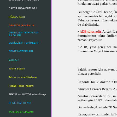
kiralanan ticari yatlar kirac
BAFRA HAVA DURUMU
Bu belge ile Özel Tekne, Öz
spor ve amatör balıkçılık gi
RÜZGARLAR
Yabancı bayraklı özel tekne
de alabilirsiniz.
DENİZDE GÜVENLİK
•
ADB süresizdir.
Ancak İdar
DENİZCİLİKTE FAYDALI
durumlarının tekne kullan
BİLGİLER
zaman isteyebilir.
DENİZCİLİK TERİMLERİ
• ADB, yasa gereğince har
internetten Vergi Dairesine 
DENİZ MOTORLARI
YATLAR
Tekne Seçimi
Sağlık raporu için adayın,
olması yeterlidir.
Tekne İndirme-Yükleme
Raporda, bu iki doktorun k
Ahşap Tekne Yapımı
"Amatör Denizci Belgesi Al
TEKNE ve MOTOR Alımı-Satışı
Amatör denizcilerin bu mua
sağlam gözü 10/10’dan daha
DENİZ BALIKLARI
Bu nedenle, üzerinde “B Sın
TATLISU BALIKLARI
Rapor, sınav tarihinden E