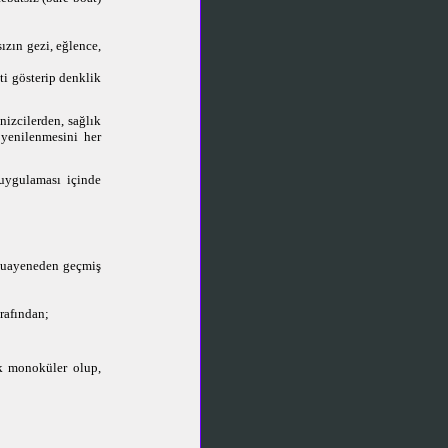
ızın gezi, eğlence,
ti gösterip denklik
nizcilerden, sağlık
 yenilenmesini her
 uygulaması içinde
 muayeneden geçmiş
rafından;
ak monoküler olup,