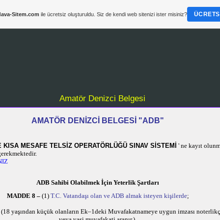
ÜCRETSI
ava-Sitem.com
ile ücretsiz oluşturuldu. Siz de kendi web sitenizi ister misiniz?
Amatör Denizci Belgesi
AMATÖR DENİZCİ BELGESİ "ADB"
E KISA MESAFE TELSİZ OPERATÖRLÜĞÜ SINAV SİSTEMİ
' ne
kayıt olunm
gerekmektedir.
NIZ
ADB Sahibi Olabilmek İçin Yeterlik Şartları
MADDE 8 –
(1)
T.C. Vatandaşı olan ve ADB almak isteyen kişilerde
;
ak (18 yaşından küçük olanların Ek–1deki Muvafakatnameye uygun imzası noterlikç
veya vasi muvafakati aranır.),