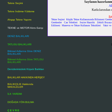
Sayfanın hazırlanm
Tekne Seçimi
AD
Katkılarından 
Tekne İndirme-Yükleme
Bağ
Tekne Seçimi
Küçük Tekne Kullanımında Bilinmesi Gereke
Ahşap Tekne Yapımı
Gerekenler
Can Yelekleri
Seyire Hazırlık
Zehirli Boyay
Edilmesi
Manevra ve Tekne Kullanım Teknikleri
Yakıt ve
TEKNE ve MOTOR Alımı-Satışı
DENİZ BALIKLARI
TATLISU BALIKLARI
Bilimsel Adlarına Göre DENİZ
BALIKLARI
Bilimsel Adlarına Göre TATLISU
BALIKLARI
Denizlerimizdeki Köpek Balıkları
BALIKLAR HAKKINDA HERŞEY
BALIKÇILIK Hakkında
MAKALELER
İLK YARDIM
DOĞADA YÖN BULMA
Ç E V R E