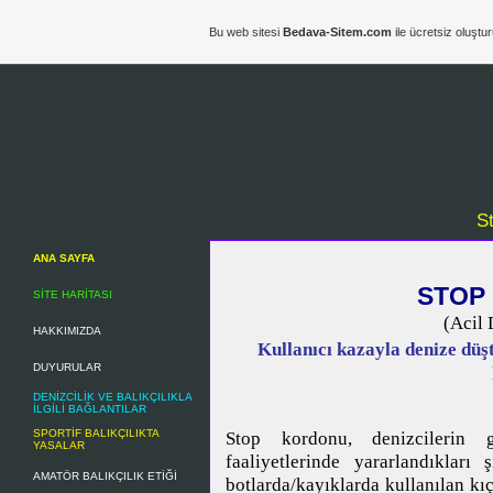
Bu web sitesi
Bedava-Sitem.com
ile ücretsiz oluştur
S
ANA SAYFA
STOP
SİTE HARİTASI
(Acil 
HAKKIMIZDA
Kullanıcı kazayla denize dü
DUYURULAR
DENİZCİLİK VE BALIKÇILIKLA
İLGİLİ BAĞLANTILAR
SPORTİF BALIKÇILIKTA
Stop kordonu, denizcilerin
YASALAR
faaliyetlerinde yararlandıklar
AMATÖR BALIKÇILIK ETİĞİ
botlarda/kayıklarda kullanılan k