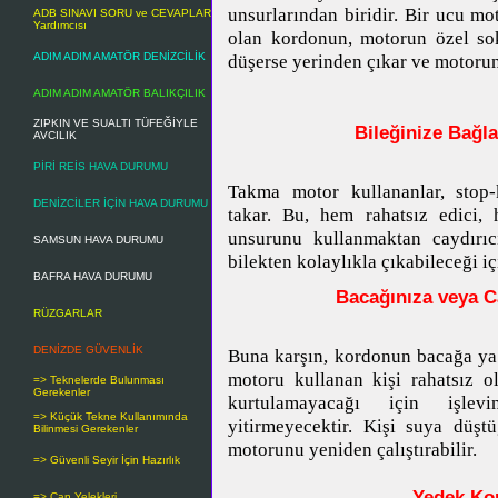
unsurlarından biridir. Bir ucu mo
ADB SINAVI SORU ve CEVAPLAR
Yardımcısı
olan kordonun, motorun özel soke
ADIM ADIM AMATÖR DENİZCİLİK
düşerse yerinden çıkar ve motorun
ADIM ADIM AMATÖR BALIKÇILIK
ZIPKIN VE SUALTI TÜFEĞİYLE
Bileğinize Bağl
AVCILIK
PİRİ REİS HAVA DURUMU
Takma motor kullananlar, stop-
DENİZCİLER İÇİN HAVA DURUMU
takar. Bu, hem rahatsız edici,
unsurunu kullanmaktan caydırıc
SAMSUN HAVA DURUMU
bilekten kolaylıkla çıkabileceği iç
BAFRA HAVA DURUMU
Bacağınıza veya C
RÜZGARLAR
DENİZDE GÜVENLİK
Buna karşın, kordonun bacağa ya
motoru kullanan kişi rahatsız 
=> Teknelerde Bulunması
Gerekenler
kurtulamayacağı için işlevi
=> Küçük Tekne Kullanımında
yitirmeyecektir. Kişi suya düşt
Bilinmesi Gerekenler
motorunu yeniden çalıştırabilir.
=> Güvenli Seyir İçin Hazırlık
Yedek Ko
=> Can Yelekleri