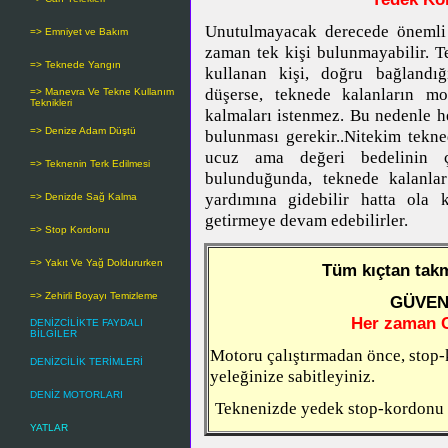
Unutulmayacak derecede önemli 
=> Emniyet ve Bakım
zaman tek kişi bulunmayabilir. T
=> Teknede Yangın
kullanan kişi, doğru bağlandığ
düşerse,
teknede kalanların mo
=> Manevra Ve Tekne Kullanım
Teknikleri
kalmaları istenmez. Bu nedenle h
=> Denize Adam Düştü
bulunması gerekir..Nitekim tekne
ucuz ama değeri bedelinin 
=> Teknenin Terk Edilmesi
bulunduğunda, teknede kalanlar
yardımına gidebilir hatta ola
=> Denizde Sağ Kalma
getirmeye devam edebilirler.
=> Stop Kordonu
=> Yakıt Ve Yağ Doldururken
Tüm kıçtan takm
=> Zehirli Boyayı Temizleme
GÜVENL
Her zaman 
DENİZCİLİKTE FAYDALI
BİLGİLER
Motoru çalıştırmadan önce, stop
DENİZCİLİK TERİMLERİ
yeleğinize sabitleyiniz.
DENİZ MOTORLARI
Teknenizde yedek stop-kordonu
YATLAR