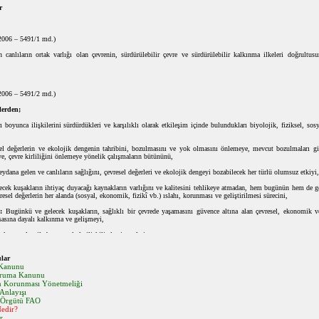
r
2006 – 5491/1 md.)
anlıların ortak varlığı olan çevrenin, sürdürülebilir çevre ve sürdürülebilir kalkınma ilkeleri doğrultus
2006 – 5491/2 md.)
lerden;
 boyunca ilişkilerini sürdürdükleri ve karşılıklı olarak etkileşim içinde bulundukları biyolojik, fiziksel, so
l değerlerin ve ekolojik dengenin tahribini, bozulmasını ve yok olmasını önlemeye, mevcut bozulmaları gi
ye, çevre kirliliğini önlemeye yönelik çalışmaların bütününü,
dana gelen ve canlıların sağlığını, çevresel değerleri ve ekolojik dengeyi bozabilecek her türlü olumsuz etkiyi,
cek kuşakların ihtiyaç duyacağı kaynakların varlığını ve kalitesini tehlikeye atmadan, hem bugünün hem de g
esel değerlerin her alanda (sosyal, ekonomik, fizikî vb.) ıslahı, korunması ve geliştirilmesi sürecini,
:
Bugünkü ve gelecek kuşakların, sağlıklı bir çevrede yaşamasını güvence altına alan çevresel, ekonomik ve
sasına dayalı kalkınma ve gelişmeyi,
k ortamları ile bu ortamlarla ilişkili ekosistemleri,
 hayvan, mikroorganizmalar ile bunların yaşama ortamlarını,
ular
 Kanunu
oprak ve doğada bulunan cansız varlıkları,
oruma Kanunu
ın Korunması Yönetmeliği
83 sayılı KHK'nin 25 inci maddesi; bu Kanun ile Çevre Müsteşarlığına verilen yetkilerin, Özel Çevr
nlayışı
küm altına almıştır.
 Örgütü FAO
Nedir?
ayılı KHK'nin geçici 1 inci maddesi ile çeşitli mevzuatta geçen "Çevre Müsteşarlığı" ve "Çevreden Sorumlu 
r