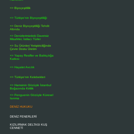
Bakanlık:
Çevre ve Orman
=> Biyoçeşitlilik
ifade eder.
İlkeler:
=> Türkiye’nin Biyoçeşitliliği
Madde 3 –(Değişik: 26/4/2
=> Deniz Biyoçeşitliliği Tehdit
Çevrenin korunmasına, iyile
Altında
a) Başta idare, meslek oda
=> Denizlerimizdeki Davetsiz
konuda alınacak tedbirlere 
Misafirler, İstilacı Türler
b) Çevrenin korunması, çevr
=> Su Ürünleri Yetiştiriciliğinde
hallerde meslek odaları, birl
Çevre Dostu Üretim
c) Arazi ve kaynak kullanı
=> Yapay Resifler ve Balıkçılığa
gözetirler.
Katkısı
d) Yapılacak ekonomik faa
=> Hayalet Avcılık
değerlendirilir.
e) Çevre politikalarının ol
=> Türkiye'nin Kelebekleri
çevre hakkını kullanacakla
f) Her türlü faaliyet sıras
=> Hamsinin Gözüyle İstanbul
kazanılmasını sağlayan çevr
Boğazında Kirlilik
g) Kirlenme ve bozulmanın ö
=> Penguenin Gözüyle Küresel
tarafından karşılanır. Kir
Isınma
makamlarca doğrudan alınm
Kanun hükümlerine göre kirl
DENİZ HUKUKU
h) Çevrenin korunması, çev
kaynaklarının ve temiz tek
DENİZ FENERLERİ
araçlar ve teşvikler kullanılı
ı) Bölgesel ve küresel ç
KIZILIRMAK DELTASI KUŞ
yükümlülüklerin yerine geti
CENNETİ