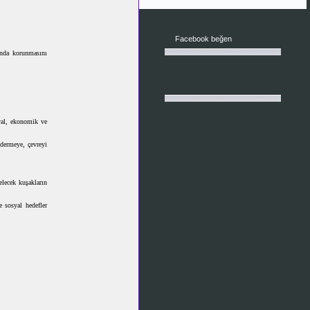
Facebook beğen
unda korunmasını
syal, ekonomik ve
dermeye, çevreyi
elecek kuşakların
 sosyal hedefler
e Koruma Kurumu
Devlet Bakanlığı"