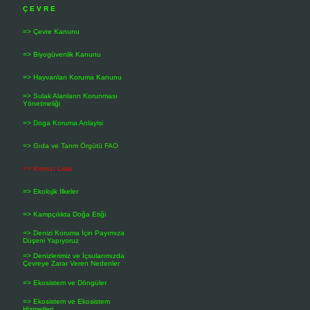
yöndeki etkilerin önlenmesi
Ç E V R E
belirlenerek değerlendirilm
Proje tanıtım dosyası:
Ge
=> Çevre Kanunu
boyutları ile tanıtan bilgi 
Stratejik çevresel değerle
=> Biyogüvenlik Kanunu
değerlerin plân ve programa
üzere katılımcı bir yaklaşım
=> Hayvanları Koruma Kanunu
Çevre yönetimi:
İdarî, te
kullanımını ve gelişmesini 
=> Sulak Alanların Korunması
Çevre yönetim birimi/Çev
Yönetmeliği
mevzuata uygunluğunu, alın
da görevliyi,
=> Doga Koruma Anlayisi
Çevre gönüllüsü:
Bakanlı
faaliyetleri Bakanlığa iletm
=> Gıda ve Tarım Örgütü FAO
Hassas alan:
Ötrofikasyon 
=> Kırmızı Liste
Çevreye ilişkin bilgi:
Su, 
idarî ve teknik önlemlere i
=> Ekolojik İlkeler
İş termin plânı:
Atıksu ve 
atıksu arıtma tesisi ve/veya
inşaat, işletmeye alma gibi
=> Kampçılıkta Doğa Etiği
Risk değerlendirmesi:
Bel
yöntemler bütününü,
=> Denizi Koruma İçin Payımıza
Düşeni Yapıyoruz
İyonlaştırıcı olmayan ra
=> Denizlerimiz ve İçsularımızda
Elektromanyetik alan:
Ele
Çevreye Zarar Veren Nedenler
Koku:
İnsanda koku alma d
=> Ekosistem ve Döngüler
Hava kalitesi:
İnsan ve çe
kalitelerini,
=> Ekosistem ve Ekosistem
Hizmetleri