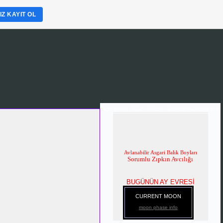
Z KAYIT OL
age=tr&w=160&h=60&title=&border=&output=js>
Avlanabilir Asgari Balık Boyları
Sorumlu Zıpkın Avcılığı
BUGÜNÜN AY EVRESİ
CURRENT MOON
moon phase info