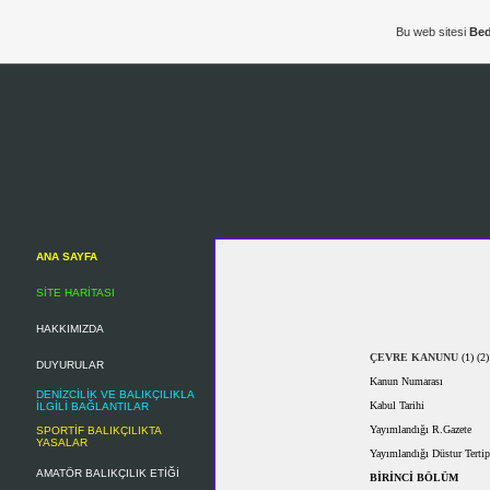
Bu web sitesi
Bed
ANA SAYFA
SİTE HARİTASI
HAKKIMIZDA
ÇEVRE KANUNU
(1) (2)
DUYURULAR
Kanun Numarası :
DENİZCİLİK VE BALIKÇILIKLA
Kabul Tarihi : 
İLGİLİ BAĞLANTILAR
Yayımlandığı R.Gazete :
SPORTİF BALIKÇILIKTA
YASALAR
Yayımlandığı Düstur Terti
AMATÖR BALIKÇILIK ETİĞİ
BİRİNCİ BÖLÜM