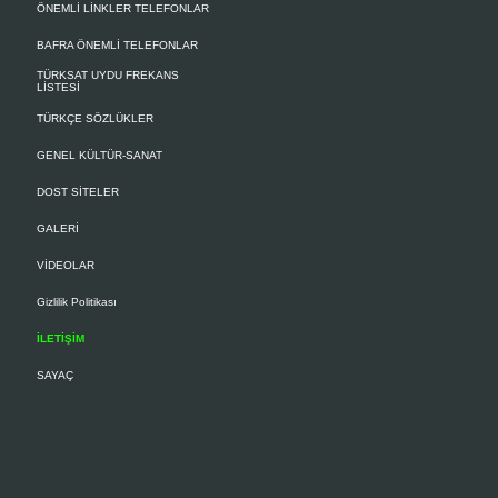
Gerçek ve tüzel kişiler, bu
ÖNEMLİ LİNKLER TELEFONLAR
j) Çevrenin korunması, çev
koordinasyonunda yapılır.
BAFRA ÖNEMLİ TELEFONLAR
İKİNCİ BÖLÜM
TÜRKSAT UYDU FREKANS
LİSTESİ
Yüksek Çevre Kurulu ve 
TÜRKÇE SÖZLÜKLER
Yüksek Çevre Kurulu(1)
Madde 4 – (Mülga: 9/8/19
GENEL KÜLTÜR-SANAT
Başbakanın başkanlığında
Bakanlık Müsteşarından ol
DOST SİTELER
Diğer bakanlar gündeme göre
GALERİ
Kurul yılda en az bir defa t
Kurulun sekretarya hizmetle
VİDEOLAR
Kurulun çalışmaları ile ilg
kurum ve kuruluşların en ü
Gizlilik Politikası
kuruluşların birlik temsilc
temsilcileri davet edilir.
İLETİŞİM
Kurulun çalışma usûl ve esas
SAYAÇ
Yüksek Çevre Kurulunun 
Madde 5 – (Mülga: 13/3/1
Yüksek Çevre Kurulunun 
a) Etkin bir çevre yönetimin
b) Sürdürülebilir kalkınma 