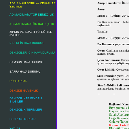
Amaç, Tanımlar ve İlkele
ADB SINAVI SORU ve CEVAPLAR
Yardımcısı
Amaç:
ADIM ADIM AMATÖR DENİZCİLİK
Madde 1 – (Değişik: 26/4/
Bu Kanunun amacı, bütün c
ADIM ADIM AMATÖR BALIKÇILIK
sağlamaktır.
Tanımlar:
ZIPKIN VE SUALTI TÜFEĞİYLE
AVCILIK
Madde 2 – (Değişik: 26/4/
PİRİ REİS HAVA DURUMU
Bu Kanunda geçen terim
Çevre:
Canlıların yaşamları
DENİZCİLER İÇİN HAVA DURUMU
kültürel ortamı,
Çevre korunması:
Çevrese
SAMSUN HAVA DURUMU
iyileştirmeye ve geliştirme
Çevre kirliliği:
Çevrede mey
BAFRA HAVA DURUMU
Sürdürülebilir çevre:
Gele
çevresini oluşturan tüm çevr
RÜZGARLAR
Sürdürülebilir kalkınma
arasında denge kurulması e
DENİZDE GÜVENLİK
Alıcı ortam:
Hava, su, topra
DENİZCİLİKTE FAYDALI
Doğal varlık:
Bütün bitki,
BİLGİLER
Bağlantılı Kon
Doğal kaynak:
Biyogüvenlik
Hava, su, t
DENİZCİLİK TERİMLERİ
Hayvanları K
Sulak Alanlar
(1)19/10/1989 tarih ve 3
Doğa Koruma A
DENİZ MOTORLARI
Başkanlığına geçeceğini hü
Gıda ve Tarım
Kırmızı Liste 
(2)9/8/1991 tarih ve 443 s
Ekolojik İlkele
YATLAR