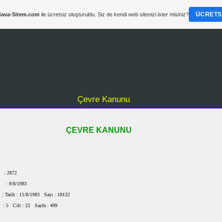
ÜCRETSI
ava-Sitem.com
ile ücretsiz oluşturuldu. Siz de kendi web sitenizi ister misiniz?
Çevre Kanunu
ÇEVRE KANUNU
 2872
9/8/1983
 Tarih : 11/8/1983 Sayı : 18132
p : 5 Cilt : 22 Sayfa : 499