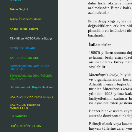
daha fazla oksijene ihtiy
azalmaktadır. Birçok balık 
Tekne Seçimi
azalmaktadır.
Tekne İndirme-Yükleme
İklim değişikliği ayrıca d
değişikliklerin etkileri ol
Ahşap Tekne Yapımı
piramidin en üstündeki tür
bazılarıdır.
TEKNE ve MOTOR Alımı-Satışı
İstilacı türler
DENİZ BALIKLARI
1980'li yılların sonuna doğ
avlanma, besin artışı (öze
TATLISU BALIKLARI
orijinal olarak kuzey batı
Bilimsel Adlarına Göre DENİZ
sayılabilir.
BALIKLARI
Mnemiopsis leidyi
, büyük 
Bilimsel Adlarına Göre TATLISU
BALIKLARI
ve organizmalardan beslen
Atlantik menşeli başka bir
Denizlerimizdeki Köpek Balıkları
tür olan
Mnemiopsis leidy
yılından 1993 yılına kada
BALIKLAR HAKKINDA HERŞEY
faaliyetlerinin azalması 
iyileşme belirtileri gösterm
BALIKÇILIK Hakkında
MAKALELER
Benzer bir ekosistem kayma
arasında dominant türü deği
İLK YARDIM
Bilinçli olarak veya kazara
DOĞADA YÖN BULMA
hayvan türlerine zarar vere