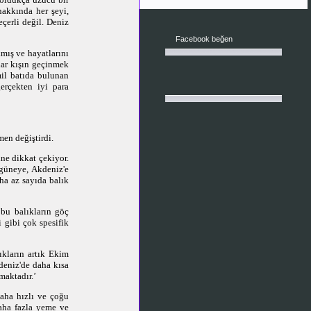
hakkında her şeyi,
çerli değil. Deniz
Facebook beğen
kmış ve hayatlarını
lar kışın geçinmek
mil batıda bulunan
gerçekten iyi para
men değiştirdi.
ine dikkat çekiyor.
güneye, Akdeniz'e
ha az sayıda balık
 bu balıkların göç
i gibi çok spesifik
ıkların artık Ekim
deniz'de daha kısa
maktadır.’
Daha hızlı ve çoğu
aha fazla yeme ve