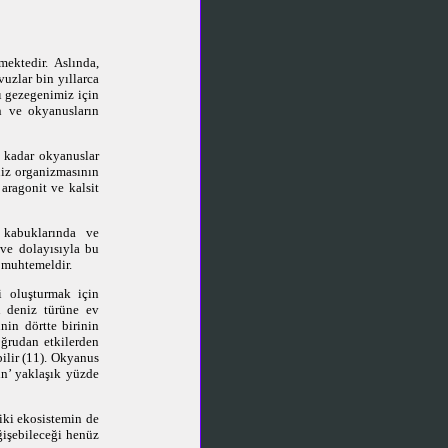
ektedir. Aslında,
uzlar bin yıllarca
şı gezegenimiz için
n ve okyanusların
a kadar okyanuslar
niz organizmasının
aragonit ve kalsit
n kabuklarında ve
 ve dolayısıyla bu
i muhtemeldir.
i oluşturmak için
n deniz türüne ev
nin dörtte birinin
oğrudan etkilerden
bilir (11). Okyanus
ın’ yaklaşık yüzde
 iki ekosistemin de
ğişebileceği henüz