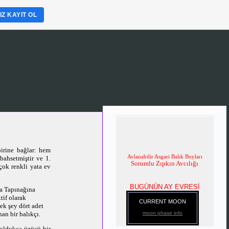
Z KAYIT OL
age=tr&w=160&h=60&title=&border=&output=js>
irine bağlar: hem
Avlanabilir Asgari Balık Boyları
bahsetmiştir ve 1.
Sorumlu Zıpkın Avcılığı
çok renkli yata ev
BUGÜNÜN AY EVRESİ
na Tapınağına
if olarak
CURRENT MOON
ek şey dört adet
an bir balıkçı.
moon phase info
 oldukça üzücü bir