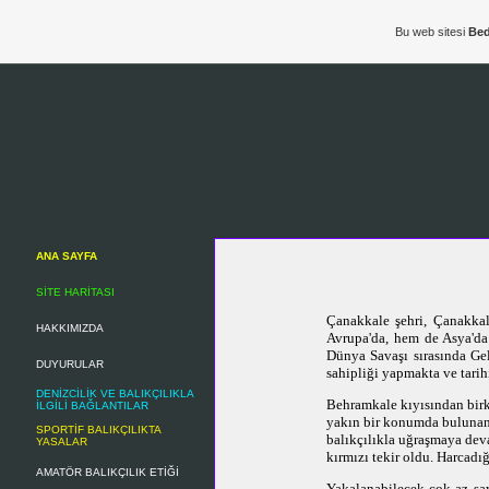
Bu web sitesi
Bed
ANA SAYFA
SİTE HARİTASI
Çanakkale şehri, Çanakkal
HAKKIMIZDA
Avrupa'da, hem de Asya'da 
Dünya Savaşı sırasında Ge
DUYURULAR
sahipliği yapmakta ve tarih
DENİZCİLİK VE BALIKÇILIKLA
Behramkale kıyısından birka
İLGİLİ BAĞLANTILAR
yakın bir konumda bulunan
SPORTİF BALIKÇILIKTA
balıkçılıkla uğraşmaya deva
YASALAR
kırmızı tekir oldu. Harcadığ
AMATÖR BALIKÇILIK ETİĞİ
Yakalanabilecek çok az say