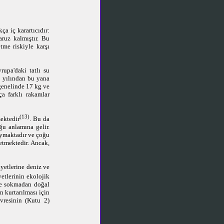
a iç karartıcıdır:
ruz kalmıştır. Bu
tme riskiyle karşı
upa'daki tatlı su
3 yılından bu yana
genelinde
17 kg
ve
a farklı rakamlar
(13)
mektedir
. Bu da
ğu anlamına gelir.
uymaktadır ve çoğu
 etmektedir. Ancak,
iyetlerine deniz ve
yetlerinin ekolojik
eye sokmadan doğal
n kurtarılması için
vresinin (Kutu 2)