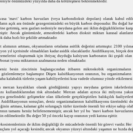
eniyle önümüzdeki yüzyılda daha da kötüleşmesi beklenmektedir.
sa ‘mavi’ karbon havuzları (veya karbondioksit depoları) olarak kabul edilm
ların açık ara önünde gezegenimizdeki en büyük karbon deposudur. Bu doğal hav
erine getirmiş, sera gazları nedeniyle meydana gelen ani iklim değişikliklerine kar
iştir. Ancak günümüzde, atmosferdeki karbon dioksit miktarı karasal alanları
 daha hızlı bir şekilde artmaktadır.
 alımının artması, okyanusların ortalama asitlik değerini artırmıştır. 2100 yılın
yon yıl içerisinde olmadıkları kadar asidik olacaklardır. Asidifikasyon, birçok de
zemelerini oluşturmak için ihtiyaç duyduğu kalsiyum karbonatın iki çeşidi olan 
arbonat iyonu miktarının azalmasına neden olmaktadır.
 deniz besin zincirinin başlangıcından itibaren mikroskobik organizmaları
er gözlemlemeye başlamıştır. Düşen kalsifikasyonun oranının, bu organizmaların
daha kalabalık türlerin yaşam kabiliyetlerini kısa vadede olumsuz yönde etkilemes
im mercan kayalıkları olarak gördüğümüz yapıyı meydana getiren iskeletlerin
nı kullandıklarından risk altındadır. Mercan adaları ayrıca iki milyona yakı
a genelindeki gelişmekte olan ülkelerde gerçekleştirilen balıkçılık faaliyetleri
 Asidifikasyonun sonuçları, deniz organizmalarının kalsifikasyonu üzerindeki d
liğinin artması, kalamar gibi solungaçlı türler üzerinde önemli bir etkiye sahip ola
rının tamamı henüz belirlenememiştir, ancak her yıl bu ‘mavi karbon havuzların
 edilmektedir. Bu değer 50 yıl önceki kayıp oranının yedi katına eşittir.
ekosistemlerinin de iklim değişikliği ile mücadelede önemli bir görevi vardır. Her
uçlara yol açacağı kesindir, ancak okyanus yüzeyi altındaki yaşamın ne hızda de