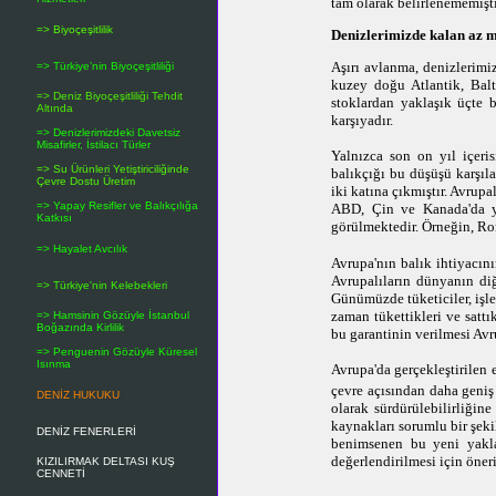
tam olarak belirlenememişti
=> Biyoçeşitlilik
Denizlerimizde kalan az m
Aşırı avlanma, denizlerimi
=> Türkiye’nin Biyoçeşitliliği
kuzey doğu Atlantik, Balt
=> Deniz Biyoçeşitliliği Tehdit
stoklardan yaklaşık üçte b
Altında
karşıyadır.
=> Denizlerimizdeki Davetsiz
Misafirler, İstilacı Türler
Yalnızca son on yıl içeri
=> Su Ürünleri Yetiştiriciliğinde
balıkçığı bu düşüşü karşıl
Çevre Dostu Üretim
iki katına çıkmıştır. Avrupa
=> Yapay Resifler ve Balıkçılığa
ABD, Çin ve Kanada'da 
Katkısı
görülmektedir. Örneğin, Ro
=> Hayalet Avcılık
Avrupa'nın balık ihtiyacını
Avrupalıların dünyanın diğ
=> Türkiye'nin Kelebekleri
Günümüzde tüketiciler, işl
zaman tükettikleri ve sattı
=> Hamsinin Gözüyle İstanbul
Boğazında Kirlilik
bu garantinin verilmesi Avr
=> Penguenin Gözüyle Küresel
Isınma
Avrupa'da gerçekleştirilen
çevre açısından daha geniş 
DENİZ HUKUKU
olarak sürdürülebilirliğin
kaynakları sorumlu bir şeki
DENİZ FENERLERİ
benimsenen bu yeni yakla
değerlendirilmesi için öner
KIZILIRMAK DELTASI KUŞ
CENNETİ