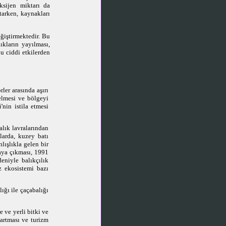
ksijen miktarı da
rtarken, kaynakları
ğiştirmektedir. Bu
lıkların yayılması,
u ciddi etkilerden
ler arasında aşırı
selmesi ve bölgeyi
i
'nin istila etmesi
alık lavralarından
larda, kuzey batı
ışlıkla gelen bir
aya çıkması, 1991
eniyle balıkçılık
z ekosistemi bazı
ığı ile çaçabalığı
e ve yerli bitki ve
 artması ve turizm