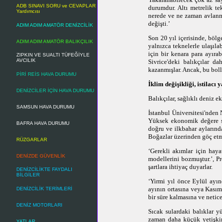
ADB SINAVI SORU ve CEVAPLAR
durumdur. Altı metrelik t
Yardımcısı
nerede ve ne zaman avlanma
değişti.’
ADIM ADIM AMATÖR DENİZCİLİK
Son 20 yıl içerisinde, bölg
ADIM ADIM AMATÖR BALIKÇILIK
yalnızca teknelerle ulaşıl
için bir kenara para ayıra
ZIPKIN VE SUALTI TÜFEĞİYLE
AVCILIK
Sivrice'deki balıkçılar d
kazanmışlar. Ancak, bu boll
PİRİ REİS HAVA DURUMU
İklim değişikliği, istilacı
DENİZCİLER İÇİN HAVA DURUMU
Balıkçılar, sağlıklı deniz 
SAMSUN HAVA DURUMU
İstanbul Üniversitesi'nden 
Yüksek ekonomik değere sa
BAFRA HAVA DURUMU
doğru ve ilkbahar aylarınd
Boğazlar üzerinden göç etm
RÜZGARLAR
‘Gerekli akımlar için haya
DENİZDE GÜVENLİK
modellerini bozmuştur.’, Pr
şartlara ihtiyaç duyarlar.
DENİZCİLİKTE FAYDALI
BİLGİLER
‘Yirmi yıl önce Eylül ayın
ayının ortasına veya Kasım
DENİZCİLİK TERİMLERİ
bir süre kalmasına ve neti
DENİZ MOTORLARI
Sıcak sulardaki balıklar y
zaman daha küçük yetişki
YATLAR