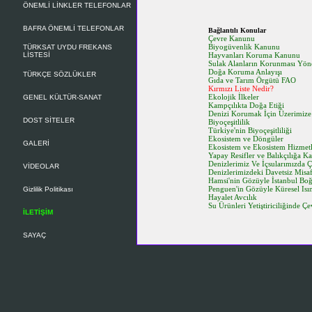
ÖNEMLİ LİNKLER TELEFONLAR
BAFRA ÖNEMLİ TELEFONLAR
Bağlantılı Konular
Çevre Kanunu
Biyogüvenlik Kanunu
TÜRKSAT UYDU FREKANS
LİSTESİ
Hayvanları Koruma Kanunu
Sulak Alanların Korunması Yön
Doğa Koruma Anlayışı
TÜRKÇE SÖZLÜKLER
Gıda ve Tarım Örgütü FAO
Kırmızı Liste Nedir?
Ekolojik İlkeler
GENEL KÜLTÜR-SANAT
Kampçılıkta Doğa Etiği
Denizi Korumak İçin Üzerimize
DOST SİTELER
Biyoçeşitlilik
Türkiye'nin Biyoçeşitliliği
Ekosistem ve Döngüler
GALERİ
Ekosistem ve Ekosistem Hizmetl
Yapay Resifler ve Balıkçılığa Ka
Denizlerimiz Ve İçsularımızda 
VİDEOLAR
Denizlerimizdeki Davetsiz Misafir
Hamsi'nin Gözüyle İstanbul Boğa
Penguen'in Gözüyle Küresel Is
Gizlilik Politikası
Hayalet Avcılık
Su Ürünleri Yetiştiriciliğinde Ç
İLETİŞİM
SAYAÇ