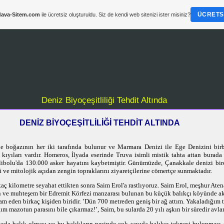
ÜCRETSI
ava-Sitem.com
ile ücretsiz oluşturuldu. Siz de kendi web sitenizi ister misiniz?
Deniz Biyoçeşitliliği Tehdit Altında
DENİZ BİYOÇEŞİTLİLİĞİ TEHDİT ALTINDA
e boğazının her iki tarafında bulunur ve Marmara Denizi ile Ege Denizini birb
kıyıları vardır. Homeros, İlyada eserinde Truva isimli mistik tahta attan burada 
libolu'da 130.000 asker hayatını kaybetmiştir. Günümüzde, Çanakkale denizi bir
i ve mitolojik açıdan zengin topraklarını ziyaretçilerine cömertçe sunmaktadır.
ç kilometre seyahat ettikten sonra Saim Erol'a rastlıyoruz. Saim Erol, meşhur Ate
 ve muhteşem bir Edremit Körfezi manzarası bulunan bu küçük balıkçı köyünde akt
m eden birkaç kişiden biridir. ’Dün 700 metreden geniş bir ağ attım. Yakaladığım t
ım mazotun parasını bile çıkarmaz!’, Saim, bu sularda 20 yılı aşkın bir süredir avlan
ıda balık olması ve bu balıkların peşinde çok sayıda balıkçı teknesi bulunması