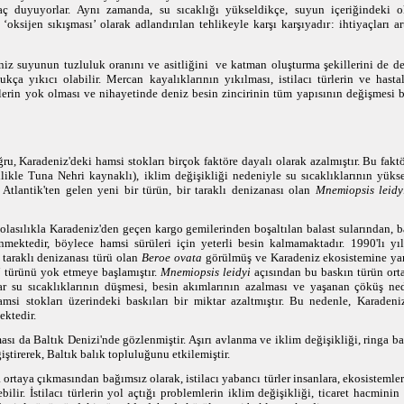
aç duyuyorlar. Aynı zamanda, su sıcaklığı yükseldikçe, suyun içeriğindeki o
‘oksijen sıkışması’ olarak adlandırılan tehlikeyle karşı karşıyadır: ihtiyaçları a
eniz suyunun tuzluluk oranını ve asitliğini ve katman oluşturma şekillerini de de
dukça yıkıcı olabilir. Mercan kayalıklarının yıkılması, istilacı türlerin ve hasta
lerin yok olması ve nihayetinde deniz besin zincirinin tüm yapısının değişmesi b
ru, Karadeniz'deki hamsi stokları birçok faktöre dayalı olarak azalmıştır. Bu faktör
llikle Tuna Nehri kaynaklı), iklim değişikliği nedeniyle su sıcaklıklarının yük
 Atlantik'ten gelen yeni bir türün, bir taraklı denizanası olan
­Mnemiopsis leidy
olasılıkla Karadeniz'den geçen kargo gemilerinden boşaltılan balast sularından, b
mektedir, böylece hamsi sürüleri için yeterli besin kalmamaktadır. 1990'lı yıl
 taraklı denizanası türü olan
Beroe ovata
görülmüş ve Karadeniz ekosistemine yanl
i
türünü yok etmeye başlamıştır.
Mnemiopsis leidyi
açısından bu baskın türün ort
r su sıcaklıklarının düşmesi, besin akımlarının azalması ve yaşanan çöküş ned
hamsi stokları üzerindeki baskıları bir miktar azaltmıştır. Bu nedenle, Karadeni
ektedir.
sı da Baltık Denizi'nde gözlenmiştir. Aşırı avlanma ve iklim değişikliği, ringa bal
ştirerek, Baltık balık topluluğunu etkilemiştir.
 ortaya çıkmasından bağımsız olarak, istilacı yabancı türler insanlara, ekosistemler
bilir. İstilacı türlerin yol açtığı problemlerin iklim değişikliği, ticaret hacminin