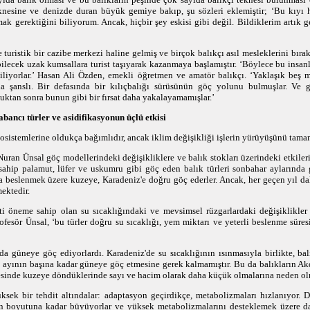
eknesine ve denizde duran büyük gemiye bakıp, şu sözleri eklemiştir; ‘Bu kıyı 
k gerektiğini biliyorum. Ancak, hiçbir şey eskisi gibi değil. Bildiklerim artık ge
e turistik bir cazibe merkezi haline gelmiş ve birçok balıkçı asıl mesleklerini bıra
abilecek uzak kumsallara turist taşıyarak kazanmaya başlamıştır. ‘Böylece bu insan
biliyorlar.’ Hasan Ali Özden, emekli öğretmen ve amatör balıkçı. ‘Yaklaşık beş 
aha şanslı. Bir defasında bir kılıçbalığı sürüsünün göç yolunu bulmuşlar. Ve 
uktan sonra bunun gibi bir fırsat daha yakalayamamışlar.’
 yabancı türler ve asidifikasyonun üçlü etkisi
ekosistemlerine oldukça bağımlıdır, ancak iklim değişikliği işlerin yürüyüşünü tama
Nuran Ünsal göç modellerindeki değişikliklere ve balık stokları üzerindeki etkiler
hip palamut, lüfer ve uskumru gibi göç eden balık türleri sonbahar aylarında 
a beslenmek üzere kuzeye, Karadeniz'e doğru göç ederler. Ancak, her geçen yıl da
ektedir.
ti öneme sahip olan su sıcaklığındaki ve mevsimsel rüzgarlardaki değişiklikler
ofesör Ünsal, ‘bu türler doğru su sıcaklığı, yem miktarı ve yeterli beslenme süres
da güneye göç ediyorlardı. Karadeniz'de su sıcaklığının ısınmasıyla birlikte, bal
 ayının başına kadar güneye göç etmesine gerek kalmamıştır. Bu da balıkların Ak
cesinde kuzeye döndüklerinde sayı ve hacim olarak daha küçük olmalarına neden ol
üksek bir tehdit altındalar: adaptasyon geçirdikçe, metabolizmaları hızlanıyor. 
n boyutuna kadar büyüyorlar ve yüksek metabolizmalarını desteklemek üzere d