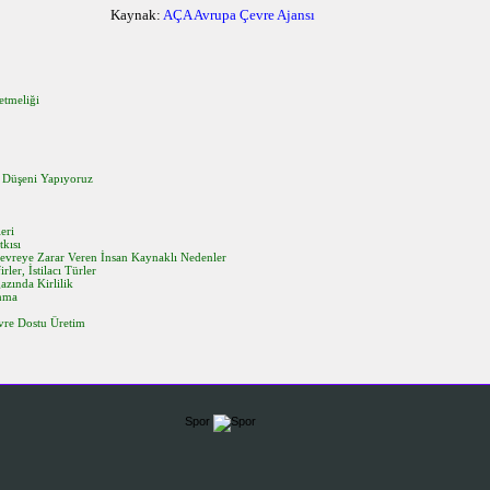
Kaynak:
AÇA Avrupa Çevre Ajansı
etmeliği
 Düşeni Yapıyoruz
eri
tkısı
Çevreye Zarar Veren İnsan Kaynaklı Nedenler
ler, İstilacı Türler
zında Kirlilik
ınma
evre Dostu Üretim
Spor