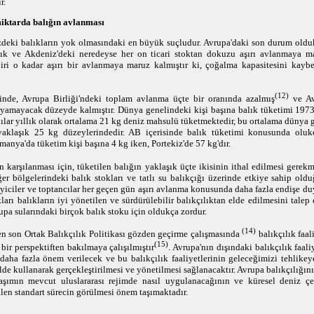
r.
iktarda balığın avlanması
zdeki balıkların yok olmasındaki en büyük suçludur. Avrupa'daki son durum oldukç
ık ve Akdeniz'deki neredeyse her on ticari stoktan dokuzu aşırı avlanmaya ma
iri o kadar aşırı bir avlanmaya maruz kalmıştır ki, çoğalma kapasitesini kaybe
(12)
sinde, Avrupa Birliği'ndeki toplam avlanma üçte bir oranında azalmış
ve Avr
ayamayacak düzeyde kalmıştır. Dünya genelindeki kişi başına balık tüketimi 197
lılar yıllık olarak ortalama
21 kg
deniz mahsulü tüketmektedir, bu ortalama dünya 
yaklaşık
25 kg
düzeylerindedir. AB içerisinde balık tüketimi konusunda olukç
manya'da tüketim kişi başına
4 kg
iken, Portekiz'de
57 kg
'dır.
n karşılanması için, tüketilen balığın yaklaşık üçte ikisinin ithal edilmesi gerek
er bölgelerindeki balık stokları ve tatlı su balıkçığı üzerinde etkiye sahip oldu
eyiciler ve toptancılar her geçen gün aşırı avlanma konusunda daha fazla endişe d
kları balıkların iyi yönetilen ve sürdürülebilir balıkçılıktan elde edilmesini talep
upa sularındaki birçok balık stoku için oldukça zordur.
(14)
 en son Ortak Balıkçılık Politikası gözden geçirme çalışmasında
balıkçılık faal
(15)
bir perspektiften bakılmaya çalışılmıştır
. Avrupa'nın dışındaki balıkçılık faali
e daha fazla önem verilecek ve bu balıkçılık faaliyetlerinin geleceğimizi tehlik
lde kullanarak gerçekleştirilmesi ve yönetilmesi sağlanacaktır. Avrupa balıkçılığını
şımın mevcut uluslararası rejimde nasıl uygulanacağının ve küresel deniz çe
ilen standart sürecin görülmesi önem taşımaktadır.