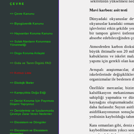
sektörünün yükselmesi ned
Ç E V R E
Mavi karbon: asit testi
=> Çevre Kanunu
Dünyadaki okyanuslar deva
okyanuslar karadaki orman
=> Biyogüvenlik Kanunu
işlevlerini etkin şekilde y
bir tampon görevi üstlenm
=> Hayvanları Koruma Kanunu
absorbe edebileceğinden çok
=> Sulak Alanların Korunması
Yönetmeliği
Atmosferden karbon dioksit
büyük ihtimalle son 20 mil
=> Doga Koruma Anlayisi
kabuklarını ve iskelet mal
yapımı için gerekli olan k
=> Gıda ve Tarım Örgütü FAO
Avrupalı araştırmacılar,
=> Kırmızı Liste
iskeletlerinde değişiklikl
organizmalar ile beslenen 
=> Ekolojik İlkeler
Özellikle mercanlar, biz
kalsifikasyon mekanizması
=> Kampçılıkta Doğa Etiği
sahipliği yapmakta ve düny
=> Denizi Koruma İçin Payımıza
kaynağını oluşturmaktadır.
Düşeni Yapıyoruz
daha fazlasıdır. Suyun asit
=> Denizlerimiz ve İçsularımızda
asidifikasyonunun sonuçla
Çevreye Zarar Veren Nedenler
yedisinin kaybolduğu tahmin
=> Ekosistem ve Döngüler
Kara ormanları gibi, deniz 
kaybedilmesinin yıkıcı son
=> Ekosistem ve Ekosistem
Hizmetleri