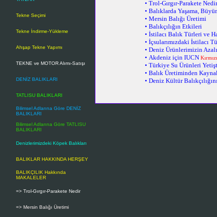
•
Trol-Gırgır-Parakete Nedi
•
Balıklarda Yaşama, Büyü
Tekne Seçimi
•
Mersin Balığı Üretimi
•
Balıkçılığın Etkileri
Tekne İndirme-Yükleme
•
İstilacı Balık Türleri ve Ha
•
İçsularımızdaki İstilacı Tü
Ahşap Tekne Yapımı
•
Deniz Ürünlerimizin Azalı
•
Akdeniz için IUCN
Kırmızı
TEKNE ve MOTOR Alımı-Satışı
•
Türkiye Su Ürünleri Yetişt
•
Balık Üretiminden Kaynak
DENİZ BALIKLARI
•
Deniz Kültür Balıkçılığın
TATLISU BALIKLARI
Bilimsel Adlarına Göre DENİZ
BALIKLARI
Bilimsel Adlarına Göre TATLISU
BALIKLARI
Denizlerimizdeki Köpek Balıkları
BALIKLAR HAKKINDA HERŞEY
BALIKÇILIK Hakkında
MAKALELER
=> Trol-Gırgır-Parakete Nedir
=> Mersin Balığı Üretimi