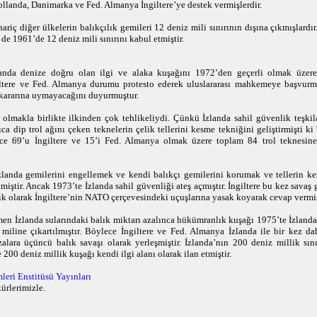
ollanda, Danimarka ve Fed. Almanya İngiltere’ye destek vermişlerdir.
ariç diğer ülkelerin balıkçılık gemileri 12 deniz mili sınırının dışına çıkmışlardır
de 1961’de 12 deniz mili sınırını kabul etmiştir.
anda denize doğru olan ilgi ve alaka kuşağını 1972’den geçerli olmak üzer
giltere ve Fed. Almanya durumu protesto ederek uluslararası mahkemeye başvurm
kararına uymayacağını duyurmuştur.
i olmakla birlikte ilkinden çok tehlikeliydi. Çünkü İzlanda sahil güvenlik teşkil
ca dip trol ağını çeken teknelerin çelik tellerini kesme tekniğini geliştirmişti ki 
nce 69’u İngiltere ve 15’i Fed. Almanya olmak üzere toplam 84 trol teknesine
zlanda gemilerini engellemek ve kendi balıkçı gemilerini korumak ve tellerin k
miştir. Ancak 1973’te İzlanda sahil güvenliği ateş açmıştır. İngiltere bu kez savaş
lık olarak İngiltere’nin NATO çerçevesindeki uçuşlarına yasak koyarak cevap vermiş
ğmen İzlanda sularındaki balık miktarı azalınca hükümranlık kuşağı 1975’te İzlanda
 miline çıkartılmıştır. Böylece İngiltere ve Fed. Almanya İzlanda ile bir kez d
zalara üçüncü balık savaşı olarak yerleşmiştir. İzlanda’nın 200 deniz millik sın
200 deniz millik kuşağı kendi ilgi alanı olarak ilan etmiştir.
eri Enstitüsü Yayınları
ürlerimizle.