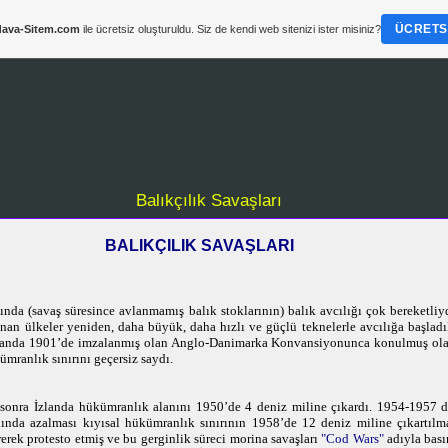
ÜCRETSI
ava-Sitem.com
ile ücretsiz oluşturuldu. Siz de kendi web sitenizi ister misiniz?
Balıkçılık Savaşları
BALIKÇILIK SAVAŞLARI
ında (savaş süresince avlanmamış balık stoklarının) balık avcılığı çok bereketliyd
anan ülkeler yeniden, daha büyük, daha hızlı ve güçlü teknelerle avcılığa başladı
zlanda 1901’de imzalanmış olan Anglo-Danimarka Konvansiyonunca konulmuş ola
ümranlık sınırını geçersiz saydı.
en sonra İzlanda hükümranlık alanını 1950’de 4 deniz miline çıkardı. 1954-1957
ında azalması kıyısal hükümranlık sınırının 1958’de 12 deniz miline çıkartılm
rerek protesto etmiş ve bu gerginlik süreci morina savaşları
"Cod Wars"
adıyla bası