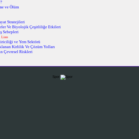
r?
me ve Ölüm
yat Stratejileri
rler Ve Biyolojik Çeşitliliğe Etkileri
ş Sebepleri
 Liste
iriciliği ve Yem Sektörü
lanan Kirlilik Ve Çözüm Yolları
ın Çevresel Riskleri
Spor