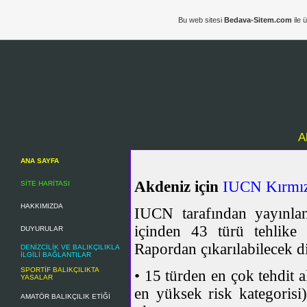
Bu web sitesi
Bedava-Sitem.com
ile 
A
ANA SAYFA
Akdeniz için
IUCN Kırmız
SİTE HARİTASI
HAKKIMIZDA
IUCN tarafından yayınla
içinden 43 türü tehlike a
DUYURULAR
Rapordan çıkarılabilecek di
DENİZCİLİK VE BALIKÇILIKLA
İLGİLİ BAĞLANTILAR
SPORTİF BALIKÇILIKTA
• 15 türden en çok tehdit al
YASALAR
en yüksek risk kategorisi)
AMATÖR BALIKÇILIK ETİĞİ