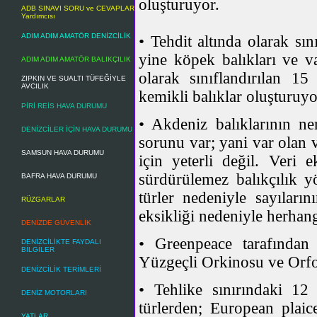
oluşturuyor.
ADB SINAVI SORU ve CEVAPLAR
Yardımcısı
ADIM ADIM AMATÖR DENİZCİLİK
• Tehdit altında olarak sın
yine köpek balıkları ve 
ADIM ADIM AMATÖR BALIKÇILIK
olarak sınıflandırılan 15
ZIPKIN VE SUALTI TÜFEĞİYLE
AVCILIK
kemikli balıklar oluşturuyo
PİRİ REİS HAVA DURUMU
• Akdeniz balıklarının ner
DENİZCİLER İÇİN HAVA DURUMU
sorunu var; yani var olan v
SAMSUN HAVA DURUMU
için yeterli değil. Veri e
sürdürülemez balıkçılık yö
BAFRA HAVA DURUMU
türler nedeniyle sayıların
RÜZGARLAR
eksikliği nedeniyle herhang
DENİZDE GÜVENLİK
• Greenpeace tarafından
DENİZCİLİKTE FAYDALI
BİLGİLER
Yüzgeçli Orkinosu ve Orfoz 
DENİZCİLİK TERİMLERİ
• Tehlike sınırındaki 12 
DENİZ MOTORLARI
türlerden; European plaice
YATLAR