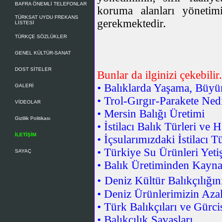
BAFRA ÖNEMLİ TELEFONLAR
koruma alanları yönetim
TÜRKSAT UYDU FREKANS
gerekmektedir.
LİSTESİ
TÜRKÇE SÖZLÜKLER
GENEL KÜLTÜR-SANAT
DOST SİTELER
Bunlar da ilginizi çekebilir.
•
Balıklarda Yaşama, Büy
GALERİ
•
Trol-Gırgır-Parakete Ned
VİDEOLAR
•
Mersin Balığı Üretimi
Gizlilik Politikası
•
İstilacı Balık Türleri ve H
İLETİŞİM
•
İçsularımızdaki İstilacı Tü
•
Türkiye Su Ürünleri Yetiş
SAYAÇ
•
Balık Üretiminden Kaynak
•
Deniz Kültür Balıkçılığın
•
Deniz Ürünlerimizin Azal
•
Türk Balıkçıları ve Gürci
• Balıkçılık Savaşları