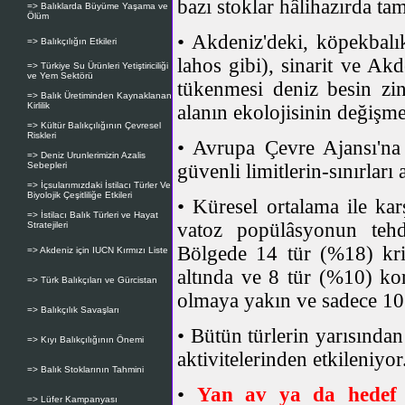
bazı stoklar hâlihazırda t
=> Balıklarda Büyüme Yaşama ve
Ölüm
• Akdeniz'deki, köpekbalıkl
=> Balıkçılığın Etkileri
lahos gibi), sinarit ve Akd
=> Türkiye Su Ürünleri Yetiştiriciliği
ve Yem Sektörü
tükenmesi deniz besin zi
=> Balık Üretiminden Kaynaklanan
Kirlilik
alanın ekolojisinin değişm
=> Kültür Balıkçılığının Çevresel
Riskleri
• Avrupa Çevre Ajansı'na 
=> Deniz Urunlerimizin Azalis
Sebepleri
güvenli limitlerin-sınırlar
=> İçsularımızdaki İstilacı Türler Ve
Biyolojik Çeşitliliğe Etkileri
• Küresel ortalama ile kar
=> İstilacı Balık Türleri ve Hayat
vatoz popülâsyonun teh
Stratejileri
Bölgede 14 tür (%18) krit
=> Akdeniz için IUCN Kırmızı Liste
altında ve 8 tür (%10) ko
=> Türk Balıkçıları ve Gürcistan
olmaya yakın ve sadece 10 
=> Balıkçılık Savaşları
• Bütün türlerin yarısından
=> Kıyı Balıkçılığının Önemi
aktivitelerinden etkileniyor
=> Balık Stoklarının Tahmini
•
Yan av ya da hedef 
=> Lüfer Kampanyası