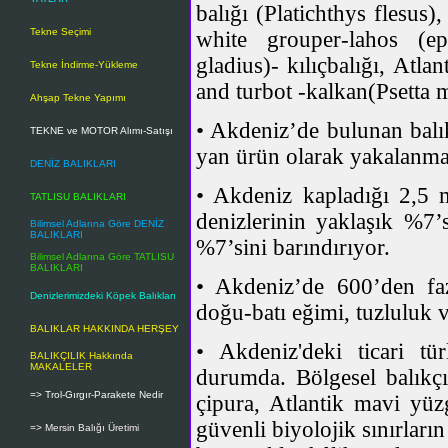
balığı (Platichthys flesus)
Tekne Seçimi
white grouper-lahos (ep
gladius)- kılıçbalığı, Atl
Tekne İndirme-Yükleme
and turbot -kalkan(Psetta 
Ahşap Tekne Yapımı
• Akdeniz’de bulunan balıkl
TEKNE ve MOTOR Alımı-Satışı
yan ürün olarak yakalanma 
DENİZ BALIKLARI
• Akdeniz kapladığı 2,5 
TATLISU BALIKLARI
denizlerinin yaklaşık %7’s
Bilimsel Adlarına Göre DENİZ
BALIKLARI
%7’sini barındırıyor.
Bilimsel Adlarına Göre TATLISU
BALIKLARI
• Akdeniz’de 600’den fa
Denizlerimizdeki Köpek Balıkları
doğu-batı eğimi, tuzluluk 
BALIKLAR HAKKINDA HERŞEY
• Akdeniz'deki ticari tü
BALIKÇILIK Hakkında
MAKALELER
durumda. Bölgesel balıkçı
=> Trol-Gırgır-Parakete Nedir
çipura, Atlantik mavi yüzg
güvenli biyolojik sınırları
=> Mersin Balığı Üretimi