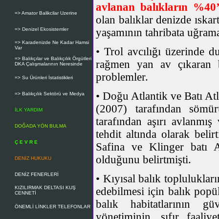
avlanan balıkların %40
=> Amator Balikcilar Uzerine
olan balıklar denizde ıskar
=> Denizel Ekosistemler
yaşamının tahribata uğram
=> Karadenizde Ne Kadar Hamsi
Var
• Trol avcılığı üzerinde d
=> Balıkçılar ve Balıkçılık Örgütleri
rağmen yan av çıkaran ba
DKA Çalışmalarının Neresinde
problemler.
=> Su Ürünleri İstatistikleri
• Doğu Atlantik ve Batı At
=> Balıkçılık Sektörü ve Medya
(2007) tarafından sömür
İLK YARDIM
tarafından aşırı avlanmış
DOĞADA YÖN BULMA
tehdit altında olarak beli
Ç E V R E
Safina ve Klinger batı At
olduğunu belirtmişti.
DENİZ HUKUKU
DENİZ FENERLERİ
• Kıyısal balık toplulukları
KIZILIRMAK DELTASI KUŞ
edebilmesi için balık popü
CENNETİ
balık habitatlarının g
ÖNEMLİ LİNKLER TELEFONLAR
yönetiminin, sıfır faaliy