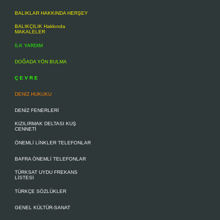
BALIKLAR HAKKINDA HERŞEY
BALIKÇILIK Hakkında
MAKALELER
İLK YARDIM
DOĞADA YÖN BULMA
Ç E V R E
DENİZ HUKUKU
DENİZ FENERLERİ
KIZILIRMAK DELTASI KUŞ
CENNETİ
ÖNEMLİ LİNKLER TELEFONLAR
BAFRA ÖNEMLİ TELEFONLAR
TÜRKSAT UYDU FREKANS
LİSTESİ
TÜRKÇE SÖZLÜKLER
GENEL KÜLTÜR-SANAT