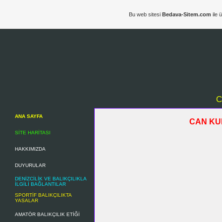
Bu web sitesi
Bedava-Sitem.com
ile 
C
ANA SAYFA
CAN KU
SİTE HARİTASI
HAKKIMIZDA
DUYURULAR
DENİZCİLİK VE BALIKÇILIKLA
İLGİLİ BAĞLANTILAR
SPORTİF BALIKÇILIKTA
YASALAR
AMATÖR BALIKÇILIK ETİĞİ