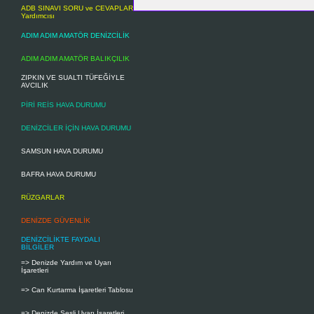
ADB SINAVI SORU ve CEVAPLAR
Yardımcısı
ADIM ADIM AMATÖR DENİZCİLİK
ADIM ADIM AMATÖR BALIKÇILIK
ZIPKIN VE SUALTI TÜFEĞİYLE
AVCILIK
PİRİ REİS HAVA DURUMU
DENİZCİLER İÇİN HAVA DURUMU
SAMSUN HAVA DURUMU
BAFRA HAVA DURUMU
RÜZGARLAR
DENİZDE GÜVENLİK
DENİZCİLİKTE FAYDALI
BİLGİLER
=> Denizde Yardım ve Uyarı
İşaretleri
=> Can Kurtarma İşaretleri Tablosu
=> Denizde Sesli Uyarı İşaretleri