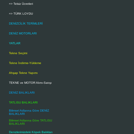
=> Telsiz Ücretleri
=> TÜRK LOYDU
DENİZCİLİK TERİMLERİ
DENİZ MOTORLARI
YATLAR
Tekne Seçimi
Tekne İndirme-Yükleme
Ahşap Tekne Yapımı
TEKNE ve MOTOR Alımı-Satışı
DENİZ BALIKLARI
TATLISU BALIKLARI
Bilimsel Adlarına Göre DENİZ
BALIKLARI
Bilimsel Adlarına Göre TATLISU
BALIKLARI
Denizlerimizdeki Köpek Balıkları