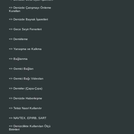
=> Denizde Çatışmayı Önleme
Kuralları
=> Denizde Bayrak İşaretleri
=> Gece Seyir Fenerleri
=> Demirleme
=> Yanaşma ve Kalkma
=> Bağlanma
=> Gemici Bağları
=> Gemici Bağı Videoları
=> Demirler (Çapa-Çıpa)
=> Denizde Haberleşme
=> Telsiz Nasıl Kullanılır
=> NAVTEX, EPIRB, SART
=> Denizcilikte Kullanılan Ölçü
Birimleri