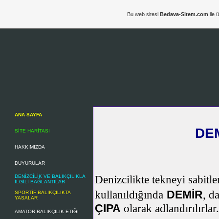
Bu web sitesi
Bedava-Sitem.com
ile 
ANA SAYFA
DE
SİTE HARİTASI
HAKKIMIZDA
DUYURULAR
DENİZCİLİK VE BALIKÇILIKLA
Denizcilikte tekneyi sabitl
İLGİLİ BAĞLANTILAR
DEMİR
kullanıldığında
,
da
SPORTİF BALIKÇILIKTA
YASALAR
ÇIPA
olarak adlandırılırlar.
AMATÖR BALIKÇILIK ETİĞİ