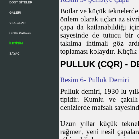
DOST SİTELER
Botlar ve küçük teknelerde
GALERİ
önlem olarak uçları az sivr
VİDEOLAR
çapa da katlanabildiği iç
Gizlilik Politikası
sayesinde de tutucu bir de
takılma ihtimali göz ard
İLETİŞİM
toplaması kolaydır. Küçük b
SAYAÇ
PULLUK (CQR) - D
Resim 6- Pulluk Demiri
Pulluk demiri, 1930 lu yıll
tipidir. Kumlu ve çakıll
denizlerde mafsalı sayesind
Uzun yıllar küçük tekne
rağmen, yeni nesil çapalar