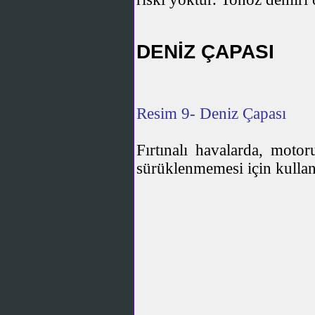
DENİZ ÇAPASI
Resim 9- Deniz Çapası
Fırtınalı havalarda, mot
sürüklenmemesi için kullanı
Anahtar Kelimeler, Keyw
secimi, demir secimi, capa s
demiri, ördekayağıdemiri, dan
demiri, admiraltidemiri, balık
zeminlerde, kayalık zem