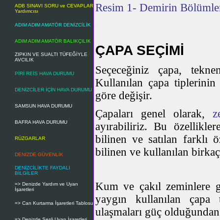
Resim 1- Demirin Bölümle
ADB SINAVI SORU ve CEVAPLAR
Yardımcısı
ADIM ADIM AMATÖR DENİZCİLİK
ADIM ADIM AMATÖR BALIKÇILIK
ÇAPA SEÇİMİ
ZIPKIN VE SUALTI TÜFEĞİYLE
AVCILIK
Seçeceğiniz çapa, tekne
PİRİ REİS HAVA DURUMU
Kullanılan çapa tiplerinin
DENİZCİLER İÇİN HAVA DURUMU
göre değişir.
SAMSUN HAVA DURUMU
Çapaları genel olarak,
z
BAFRA HAVA DURUMU
ayırabiliriz. Bu özellikle
bilinen ve satılan farklı 
RÜZGARLAR
bilinen ve kullanılan birka
DENİZDE GÜVENLİK
DENİZCİLİKTE FAYDALI
BİLGİLER
Kum ve çakıl zeminlere g
=> Denizde Yardım ve Uyarı
İşaretleri
yaygın kullanılan çapa t
=> Can Kurtarma İşaretleri Tablosu
ulaşmaları güç olduğundan 
=> Denizde Sesli Uyarı İşaretleri