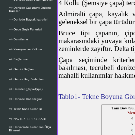
4 Kollu (Şemsiye çapa) terc
=> Denizde Çatışmayı Önleme
Kuralları
Admiralti çapa, kayalık 
=> Denizde Bayrak İşaretleri
geleneksel bir çapa türüdü
=> Gece Seyir Fenerleri
Bruce tipi çapanın, çi
makarasındaki yuvaya kolay
=> Demirleme
zeminlerde zayıftır. Delta t
=> Yanaşma ve Kalkma
Çapa seçiminde kriterler
=> Bağlanma
bakılması, tecrübeli denizc
=> Gemici Bağları
mahalli kullanımlar hakkınd
=> Gemici Bağı Videoları
=> Demirler (Çapa-Çıpa)
Tablo1- Tekne Boyuna Göre
=> Denizde Haberleşme
Tam Boy+Su 
=> Telsiz Nasıl Kullanılır
Met
6
=> NAVTEX, EPIRB, SART
7
=> Denizcilikte Kullanılan Ölçü
8
Birimleri