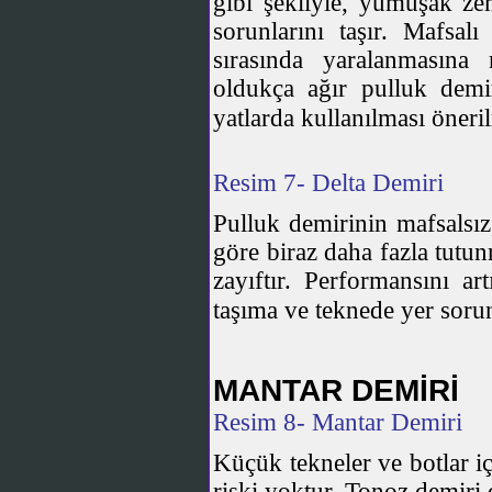
gibi şekliyle, yumuşak ze
sorunlarını taşır. Mafsa
sırasında yaralanmasına
oldukça ağır pulluk dem
yatlarda kullanılması öneri
Resim 7- Delta Demiri
Pulluk demirinin mafsalsız,
göre biraz daha fazla tutun
zayıftır. Performansını ar
taşıma ve teknede yer soru
MANTAR DEMİRİ
Resim 8- Mantar Demiri
Küçük tekneler ve botlar i
riski yoktur. Tonoz demiri o