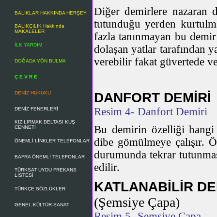
Diğer demirlere nazaran d
BALIKLAR HAKKINDA HERŞEY
tutunduğu yerden kurtulm
BALIKÇILIK Hakkında
MAKALELER
fazla tanınmayan bu demir
İLK YARDIM
dolaşan yatlar tarafından ya
verebilir fakat güvertede v
DOĞADA YÖN BULMA
Ç E V R E
DENİZ HUKUKU
DANFORT DEMİRİ
Resim 4- Danfort Demiri
DENİZ FENERLERİ
KIZILIRMAK DELTASI KUŞ
Bu demirin özelliği hangi 
CENNETİ
dibe gömülmeye çalışır. Öz
ÖNEMLİ LİNKLER TELEFONLAR
durumunda tekrar tutunması
BAFRA ÖNEMLİ TELEFONLAR
edilir.
TÜRKSAT UYDU FREKANS
LİSTESİ
KATLANABİLİR DE
TÜRKÇE SÖZLÜKLER
(Şemsiye Çapa)
GENEL KÜLTÜR-SANAT
Resim 5- Şemsiye Çapa