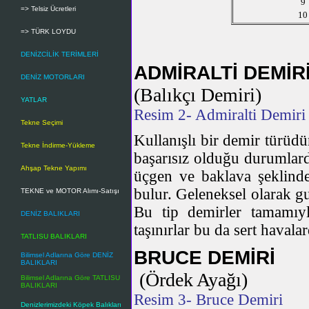
9
=> Telsiz Ücretleri
10
=> TÜRK LOYDU
DENİZCİLİK TERİMLERİ
ADMİRALTİ DEMİR
DENİZ MOTORLARI
(Balıkçı Demiri)
YATLAR
Resim 2- Admiralti Demiri
Tekne Seçimi
Kullanışlı bir demir türüdü
Tekne İndirme-Yükleme
başarısız olduğu durumlarda
Ahşap Tekne Yapımı
üçgen ve baklava şeklinde
bulur. Geleneksel olarak gu
TEKNE ve MOTOR Alımı-Satışı
Bu tip demirler tamamıy
DENİZ BALIKLARI
taşınırlar bu da sert havala
TATLISU BALIKLARI
BRUCE DEMİRİ
Bilimsel Adlarına Göre DENİZ
BALIKLARI
(Ördek Ayağı)
Bilimsel Adlarına Göre TATLISU
BALIKLARI
Resim 3- Bruce Demiri
Denizlerimizdeki Köpek Balıkları