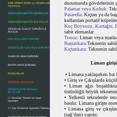
durumunda gövdelerinin çi
ADB SINAVI SORU ve CEVAPLAR
Yardımcısı
Palamar veya Koltuk:
Tekn
ADIM ADIM AMATÖR DENİZCİLİK
Pasarella:
Kıçtan ya da ba
kullanılan portatif köprüle
ADIM ADIM AMATÖR BALIKÇILIK
Koç Boynuzu, Kurtağzı, 
ZIPKIN VE SUALTI TÜFEĞİYLE
sabit elemanlar
AVCILIK
Tonoz:
Liman veya marinal
PİRİ REİS HAVA DURUMU
Baştankara:
Teknenin sahil
DENİZCİLER İÇİN HAVA DURUMU
Kıçtankara:
Teknenin sahil
SAMSUN HAVA DURUMU
Liman girişi
BAFRA HAVA DURUMU
• Limana yaklaşırken hız k
RÜZGARLAR
•
Giriş ve Çıkışlarda küçük
DENİZDE GÜVENLİK
•
Liman ağzı boşaldıkta
DENİZCİLİKTE FAYDALI
üstünlüğü büyük teknenin
BİLGİLER
•
Yelkenli teknelerde mot
=> Denizde Yardım ve Uyarı
İşaretleri
basılır. Limana girişte mot
•
Limana giriş ve çıkışl
=> Can Kurtarma İşaretleri Tablosu
(sağ’dan) yapılır.
=> Denizde Sesli Uyarı İşaretleri