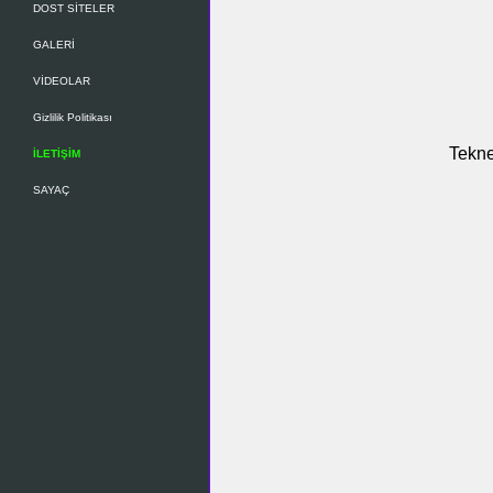
DOST SİTELER
GALERİ
VİDEOLAR
Gizlilik Politikası
Tekne
İLETİŞİM
SAYAÇ