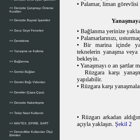
•
Palamar, liman görevlisi t
=> Denizde Çatışmayı Önleme
Kuralları
Yanaşmaya 
=> Denizde Bayrak İşaretleri
• Bağlanma yerinize yaklaş
=> Gece Seyir Fenerleri
• Palamarlarınızı, usturmaç
=> Demirleme
• Bir marina içinde yan
teknelerin yanaşma veya 
=> Yanaşma ve Kalkma
bekleyin.
=> Bağlanma
• Yanaşmayı o an şartlar 
Rüzgara karşı yanaşma
=> Gemici Bağları
yapılabilir.
=> Gemici Bağı Videoları
• Rüzgara karşı yanaşmalar
=> Demirler (Çapa-Çıpa)
=> Denizde Haberleşme
=> Telsiz Nasıl Kullanılır
• Rüzgarı arkadan aldığın
açıyla yaklaşın.
Şekil 2
=> NAVTEX, EPIRB, SART
=> Denizcilikte Kullanılan Ölçü
Birimleri