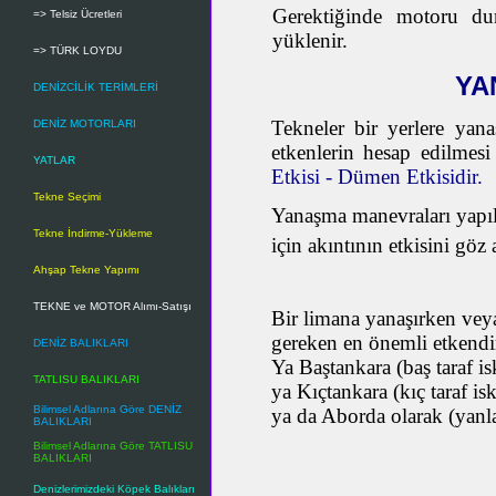
Gerektiğinde motoru dur
=> Telsiz Ücretleri
yüklenir.
=> TÜRK LOYDU
YA
DENİZCİLİK TERİMLERİ
Tekneler bir yerlere yan
DENİZ MOTORLARI
etkenlerin hesap edilmesi
YATLAR
Etkisi - Dümen Etkisidir.
Tekne Seçimi
Yanaşma manevraları yapıla
Tekne İndirme-Yükleme
için akıntının etkisini göz
Ahşap Tekne Yapımı
TEKNE ve MOTOR Alımı-Satışı
Bir limana yanaşırken veya
gereken en önemli etkendir
DENİZ BALIKLARI
Ya Baştankara (baş taraf is
TATLISU BALIKLARI
ya Kıçtankara (kıç taraf is
Bilimsel Adlarına Göre DENİZ
ya da Aborda olarak (yanl
BALIKLARI
Bilimsel Adlarına Göre TATLISU
BALIKLARI
Denizlerimizdeki Köpek Balıkları