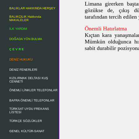
Limana girerken başt
BALIKLAR HAKKINDA HERŞEY
gözükse de, çıkış dü
tarafından tercih edilen
BALIKÇILIK Hakkında
MAKALELER
Önemli Hatırlatma
İLK YARDIM
Kıçtan kara yanaşmalar
DOĞADA YÖN BULMA
Mümkün olduğunca hızl
sabit durabilir pozisyona
Ç E V R E
DENİZ HUKUKU
DENİZ FENERLERİ
KIZILIRMAK DELTASI KUŞ
CENNETİ
ÖNEMLİ LİNKLER TELEFONLAR
BAFRA ÖNEMLİ TELEFONLAR
TÜRKSAT UYDU FREKANS
LİSTESİ
TÜRKÇE SÖZLÜKLER
GENEL KÜLTÜR-SANAT