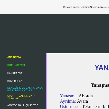
Bu web sitesi
Bedava-Sitem.com
ile 
ANA SAYFA
SİTE HARİTASI
YAN
HAKKIMIZDA
DUYURULAR
Yanaşma v
DENİZCİLİK VE BALIKÇILIKLA
İLGİLİ BAĞLANTILAR
Yanaşma:
Aborda
SPORTİF BALIKÇILIKTA
YASALAR
Ayrılma:
Avara
AMATÖR BALIKÇILIK ETİĞİ
Usturmaça:
Teknelerin bir