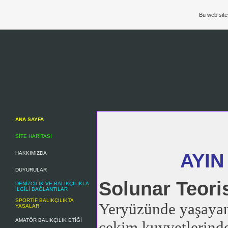
Bu web site
ANA SAYFA
SİTE HARİTASI
AYIN
HAKKIMIZDA
DUYURULAR
Solunar Teori
DENİZCİLİK VE BALIKÇILIKLA
İLGİLİ BAĞLANTILAR
SPORTİF BALIKÇILIKTA
Yeryüzünde yaşayan
YASALAR
AMATÖR BALIKÇILIK ETİĞİ
çekim kuvvetlerinde