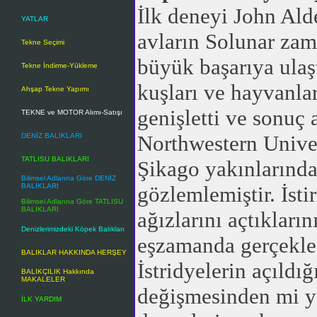
İlk deneyi John Ald
YATLAR
avların Solunar za
Tekne Seçimi
büyük başarıya ulaşt
Tekne İndirme-Yükleme
kuşları ve hayvanlar
Ahşap Tekne Yapımı
genişletti ve sonuç 
TEKNE ve MOTOR Alımı-Satışı
Northwestern Unive
DENİZ BALIKLARI
TATLISU BALIKLARI
Şikago yakınlarındak
Bilimsel Adlarına Göre DENİZ
BALIKLARI
gözlemlemiştir. İsti
Bilimsel Adlarına Göre TATLISU
BALIKLARI
ağızlarını açtıkları
Denizlerimizdeki Köpek Balıkları
eşzamanda gerçekleş
BALIKLAR HAKKINDA HERŞEY
İstridyelerin açıld
BALIKÇILIK Hakkında
MAKALELER
değişmesinden mi y
İLK YARDIM