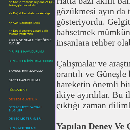
Hatta bazı akıllı ba
=> Sahte Yemlerle Kıyıdan At-Çek
Tekniğiyle Levrek Avı
gözükmesi ayın da t
=> Doğal Alabalıklar ve Avcılığı
gösteriyordu. Gelgit
=> Ayin Balikciliga Etkisi
bahsetmek mümkün de
=> Dogal cevreye zararli balik
avlama yontemleri
insanlara rehber ola
ZIPKIN VE SUALTI TÜFEĞİYLE
AVCILIK
PİRİ REİS HAVA DURUMU
Çalışmalar ve araştı
DENİZCİLER İÇİN HAVA DURUMU
orantılı ve Güneşle 
SAMSUN HAVA DURUMU
BAFRA HAVA DURUMU
hareketin önemli bi
RÜZGARLAR
ikiye ayırdılar. Bu 
DENİZDE GÜVENLİK
çıktığı zaman diliml
DENİZCİLİKTE FAYDALI
BİLGİLER
DENİZCİLİK TERİMLERİ
Yapılan Deney Ve 
DENİZ MOTORLARI