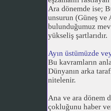
Ara dönemde ise; Bu 
unsurun (Güneş ve A
bulunduğumuz mevki
yükseliş şartlarıdır.
Ayın üstümüzde vey
Bu kavramların anla
Dünyanın arka taraf
nitelenir.
Ana ve ara dönem di
çokluğunu haber ver