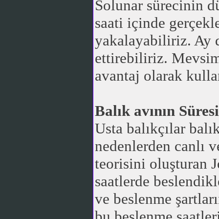
Solunar sürecinin d
saati içinde gerçekl
yakalayabiliriz. Ay
ettirebiliriz. Mevs
avantaj olarak kulla
Balık avının Süresi
Usta balıkçılar balı
nedenlerden canlı ve
teorisini oluşturan 
saatlerde beslendikl
ve beslenme şartları
bu beslenme saatleri