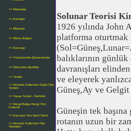
=> Makaralar
Solunar Teorisi Ki
=> Kamışlar
1926 yılında John Al
=> Misinalar
platforma oturtmak 
=> Misina Bağları
(Sol=Güneş,Lunar=Ay
=> Kancalar
balıklarının günlük 
=> Yüzdürücüler-Şamandıralar
davranışları elinden
=> Oltacılıkta Ağırlıklar
ve eleyerek yanlızca
=> Yemler
=> Denizde Kullanılan Doğal Olta
Güneş,Ay ve Gelgit 
Yemleri
=> Yapay Yemler - Sahteler
=> Hangi Baliga Hangi Yem
Kullanilir
Güneşin tek başına 
=> Kancaya Yem Nasıl Takılır
rotanın uzun bir zam
=> Denizde Kullanılan Olta
Teknikleri