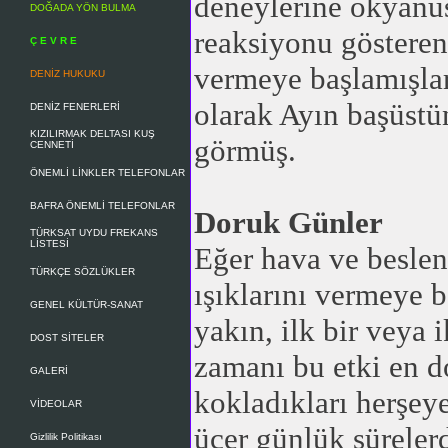
deneylerine okyanus 
DOĞADA YÖN BULMA
reaksiyonu gösteren 
Ç E V R E
vermeye başlamışla
DENİZ HUKUKU
olarak Ayın başüstü
DENİZ FENERLERİ
KIZILIRMAK DELTASI KUŞ
görmüş.
CENNETİ
ÖNEMLİ LİNKLER TELEFONLAR
BAFRA ÖNEMLİ TELEFONLAR
Doruk Günler
TÜRKSAT UYDU FREKANS
LİSTESİ
Eğer hava ve beslen
TÜRKÇE SÖZLÜKLER
ışıklarını vermeye b
GENEL KÜLTÜR-SANAT
yakın, ilk bir veya 
DOST SİTELER
zamanı bu etki en d
GALERİ
kokladıkları herşey
VİDEOLAR
üçer günlük süreler
Gizlilik Politikası