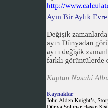
http://www.calcul
Ayın Bir Aylık Evrel
Değişik zamanlarda 
ayın Dünyadan görün
ayın değişik zamanl
farklı görüntülerde
Kaptan Nasuhi Albul
Kaynaklar
John Alden Knight’s, St
Dünya Solunar Hesap Sist