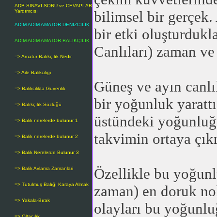
ADB SINAVI SORU ve CEVAPLAR
Yardımcısı
bilimsel bir gerçek.
ADIM ADIM AMATÖR DENİZCİLİK
bir etki oluşturdukl
ADIM ADIM AMATÖR BALIKÇILIK
Canlıları) zaman ve
=> Amatör Balıkçılık Nedir
=> Aile Balikciligi
Güneş ve ayın canlıl
=> Balikcilikta Guvenlik
bir yoğunluk yaratt
=> Balıkçılık Sözlüğü
üstündeki yoğunluğu
=> Balik nerelerde bulunur 1
takvimin ortaya çık
=> Balik nerelerde bulunur 2
=> Balik Nerelerde Bulunur 3
Özellikle bu yoğun
=> Balik Avlama Zamanlari
=> Tutulmuş Balığı Karaya Almak
zaman) en doruk nok
=> Yakala-Bırak
olayları bu yoğunlu
=> Oltacılık