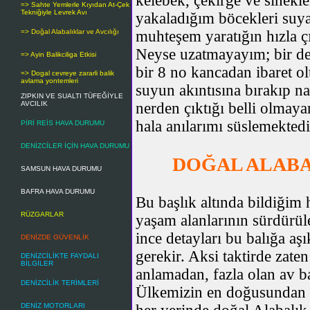
kelebek, çekirge ve sinekle
=> Sahte Yemlerle Kıyıdan At-Çek
Tekniğiyle Levrek Avı
yakaladığım böcekleri suya 
=> Doğal Alabalıklar ve Avcılığı
muhteşem yaratığın hızla çı
Neyse uzatmayayım; bir del
=> Ayin Balikciliga Etkisi
bir 8 no kancadan ibaret ol
=> Dogal cevreye zararli balik
avlama yontemleri
suyun akıntısına bırakıp n
ZIPKIN VE SUALTI TÜFEĞİYLE
AVCILIK
nerden çıktığı belli olmaya
hala anılarımı süslemektedi
PİRİ REİS HAVA DURUMU
DENİZCİLER İÇİN HAVA DURUMU
DOĞAL ALABA
SAMSUN HAVA DURUMU
BAFRA HAVA DURUMU
Bu başlık altında bildiğim 
RÜZGARLAR
yaşam alanlarının sürdürüle
ince detayları bu balığa aş
DENİZDE GÜVENLİK
gerekir. Aksi taktirde zate
DENİZCİLİKTE FAYDALI
BİLGİLER
anlamadan, fazla olan av b
DENİZCİLİK TERİMLERİ
Ülkemizin en doğusundan e
DENİZ MOTORLARI