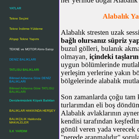
her yerinde doğal Alabalı
YATLAR
Alabalık Ya
Tekne Seçimi
Tekne İndirme-Yükleme
Alabalık stresten uzak sess
bağlı olursanız süpriz ya
Ahşap Tekne Yapımı
buzul gölleri, bulanık akma
TEKNE ve MOTOR Alımı-Satışı
olmayan,
içindeki taşları
DENİZ BALIKLARI
uygun bölümlerinde mutlaka
TATLISU BALIKLARI
yerleşim yerlerine yakın b
Bilimsel Adlarına Göre DENİZ
bölgelerinde alabalık mutla
BALIKLARI
Bilimsel Adlarına Göre TATLISU
BALIKLARI
Son zamanlarda çoğu tam k
Denizlerimizdeki Köpek Balıkları
turlarımdan eli boş döndüm
BALIKLAR HAKKINDA HERŞEY
Alabalık avlaklarının ayne
BALIKÇILIK Hakkında
kendisi tarafından keşfedl
MAKALELER
gönül veren yada verecek d
İLK YARDIM
"nerede aranmalıdır" sorula