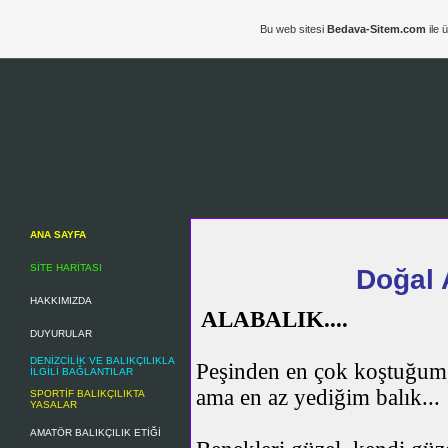
Bu web sitesi
Bedava-Sitem.com
ile 
ANA SAYFA
SİTE HARİTASI
Doğal A
HAKKIMIZDA
ALABALIK....
DUYURULAR
DENİZCİLİK VE BALIKÇILIKLA
Peşinden en çok koştuğum, 
İLGİLİ BAĞLANTILAR
ama en az yediğim balık...
SPORTİF BALIKÇILIKTA
YASALAR
AMATÖR BALIKÇILIK ETİĞİ