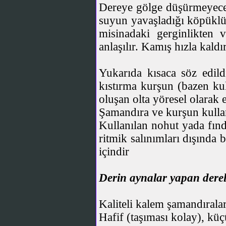
Dereye gölge düşürmeyecek
suyun yavaşladığı köpüklü b
misinadaki gerginlikten
anlaşılır. Kamış hızla kaldı
Yukarıda kısaca söz edildi
kıstırma kurşun (bazen kul
oluşan olta yöresel olarak e
Şamandıra ve kurşun kulla
Kullanılan nohut yada fın
ritmik salınımları dışında 
içindir
Derin aynalar yapan derel
Kaliteli kalem şamandırala
Hafif (taşıması kolay), küç