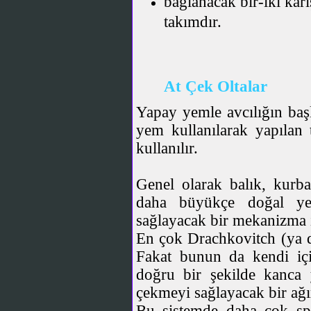
bağlanacak bir-iki kar
takımdır.
At Çek Oltalar
Yapay yemle avcılığın başl
yem kullanılarak yapıla
kullanılır.
Genel olarak balık, kurba
daha büyükçe doğal yeml
sağlayacak bir mekanizma i
En çok Drachkovitch
(ya 
Fakat bunun da kendi içi
doğru bir şekilde kanca 
çekmeyi sağlayacak bir ağır
Bu sistemde daha çok spin