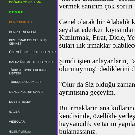
DOĞADA YÖN BULMA
vermek sanırım çok sorun 
Ç E V R E
Genel olarak bir Alabalık 
DENİZ HUKUKU
seyahat ederken kıyısından
DENİZ FENERLERİ
Kızılırmak, Fırat, Dicle, 
KIZILIRMAK DELTASI KUŞ
suları ılık ırmaklar olabilec
CENNETİ
ÖNEMLİ LİNKLER TELEFONLAR
Şimdi işten anlayanların, 
BAFRA ÖNEMLİ TELEFONLAR
olurmuymuş" dediklerini d
TÜRKSAT UYDU FREKANS
LİSTESİ
TÜRKÇE SÖZLÜKLER
"Olur da Siz olduğu zaman
ayrıntısına geçeyim.
GENEL KÜLTÜR-SANAT
DOST SİTELER
Bu ırmakların ana kolların
GALERİ
kendisinde, özellikle yerl
VİDEOLAR
hayvancılık ve tarım yapıla
bulamassınız.
Gizlilik Politikası