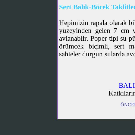
Sert Balık-Böcek Taklitle
Hepimizin rapala olarak bi
yüzeyinden gelen 7 cm ye
avlanablir. Poper tipi su p
örümcek biçimli, sert m
sahteler durgun sularda avcı
BALI
Katkıları
ÖNCEK