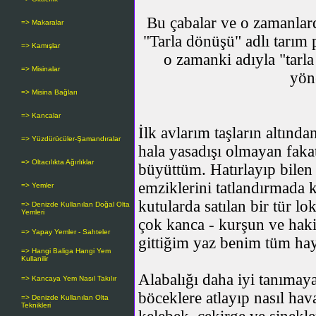
Bu çabalar ve o zamanlar
=> Makaralar
"Tarla dönüşü" adlı tarım p
=> Kamışlar
o zamanki adıyla "tarla
=> Misinalar
yön
=> Misina Bağları
=> Kancalar
İlk avlarım taşların altınd
=> Yüzdürücüler-Şamandıralar
hala yasadışı olmayan faka
=> Oltacılıkta Ağırlıklar
büyüttüm. Hatırlayıp bilen
emziklerini tatlandırmada 
=> Yemler
kutularda satılan bir tür 
=> Denizde Kullanılan Doğal Olta
Yemleri
çok kanca - kurşun ve haki
=> Yapay Yemler - Sahteler
gittiğim yaz benim tüm ha
=> Hangi Baliga Hangi Yem
Kullanilir
Alabalığı daha iyi tanıma
=> Kancaya Yem Nasıl Takılır
böceklere atlayıp nasıl ha
=> Denizde Kullanılan Olta
Teknikleri