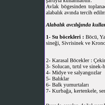
şartıyla kullanılabilir.
Avlak bögesinden toplana
alabalık avında tercih edilm
Alabalık avcılığında kulla
1- Su böcekleri :
Böcü, Ya
sineği, Sivrisinek ve Krono
2- Karasal Böcekler :
Çekir
3-
Solucan, tırtıl ve sinek-
4-
Midye ve salyangozlar
5-
Balıklar
6-
Balk yumurtaları
7-
Kurbağa, kertenkele, se