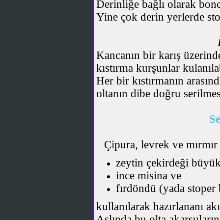
Derinliğe bağlı olarak bonc
Yine çok derin yerlerde st
Kancanın bir karış üzerin
kıstırma kurşunlar kulanılab
Her bir kıstırmanın arasınd
oltanın dibe doğru serilmes
Se
Çipura, levrek ve mırmır a
zeytin çekirdeği büyü
ince misina ve
fırdöndü (yada stoper
kullanılarak hazırlananı akı
Aslında bu olta akarsuları