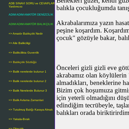
Benekleri güzel, kendi güze
ADB SINAVI SORU ve CEVAPLAR
balıkla çocukluğumda tanı
Yardımcısı
ADIM ADIM AMATÖR DENİZCİLİK
Akrabalarımıza yazın hasat
ADIM ADIM AMATÖR BALIKÇILIK
peşine koşardım. Koşardım
=> Amatör Balıkçılık Nedir
çocuk" gözüyle bakar, bal
=> Aile Balikciligi
=> Balikcilikta Guvenlik
=> Balıkçılık Sözlüğü
Önceleri gizli gizli eve g
=> Balik nerelerde bulunur 1
akrabamız olan köylülerin 
almadıkları, beneklerine h
=> Balik nerelerde bulunur 2
Bizim çok hoşumuza gitmişt
=> Balik Nerelerde Bulunur 3
için yeterli olmadığını dü
=> Balik Avlama Zamanlari
edindiğim tecrübeyle, taşl
=> Tutulmuş Balığı Karaya Almak
balıkları orada biriktirirdim
=> Yakala-Bırak
=> Oltacılık