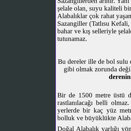
Sazangillerden arınır. Yan
şelale olan, suyu kaliteli b
Alabalıklar çok rahat yaşam
Sazangiller (Tatlısu Kefali,
bahar ve kış selleriyle şela
tutunamaz.
Bu dereler ille de bol sulu
gibi olmak zorunda deği
dereni
Bir de 1500 metre üstü d
rastlanılacağı belli olma
yerlerde bir kaç yüz met
bolluk ve büyüklükte Alabal
Doğal Alabalık varlığı y