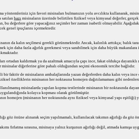
ma yöntemleriniz için favori misinaları bulmanızın yolu avcılıkta kullanarak, misina
a
satılan
bazı
misinaların üzerinde belirtilen fiziksel veya kimyasal değerler, gerçek
n, bu değerlere göre yapacağınız seçimler her zaman isabetli olmayabilir.
Aşağıdaki
cek genel ipuçlarını içermektedir.
anın da kalın seçilmesi gerekli görünmektedir. Ancak, kalınlık arttıkça; balık tar
mek için daha fazla ağırlık gerekmesi veya sarabilmek için daha büyük makaralara
ıkmaktadır.
ı ortadan kaldırmak ya da azaltmak amacıyla çapı ince, fakat oldukça dayanıklı 
ür misinalar diğerlerine göre pahalı olduğundan seçimi ekonomik tercihe bağlıdır.
ili bir faktör de misinaların ambalajlarında yazan değerlerden daha kalın veya ince 
iziksel özelliklerin misinanın her noktasına homojen dağıtılamaması gibi nedenlerd
lanılmamış misinalarda yapılan kopma testlerinde misinanın bir noktasında dayanı
ç uygulandığında kolayca kopması olarak görülmüştür.
nın homojen (misinanın her noktasında aynı fiziksel veya kimyasal yapı eşitliği)
rlığı göz önüne alınarak seçim yapılmamalı, kullanılacak takımın ağırlığı da göz ön
takımı fırlatma sırasına, misinaya yalnız kurşunun ağırlığı değil, atmada kamışa u