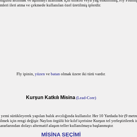
lüğünü artırmak ve aşınmayı azaltmak için silikon veya yağ emdirilmiş, Fly Fishi
emleri ileri atma ve çekmede kullanılan özel üretilmiş iplerdir.
Fly ipinin,
yüzen
ve
batan
olmak üzere iki türü vardır.
Kurşun Katkılı Misina
(Lead-Core)
yemi sürükleyerek yapılan balık avcılığında kullanılır. Her 10 Yardada bir (9 metre
ek için rengi değişir. Naylon örgülü bir kılıf içerisine Kurşun tel yerleştirilerek i
rarlarından dolayı alternatif alaşım teller kullanılmaya başlanmıştır.
MİSİNA SEÇİMİ