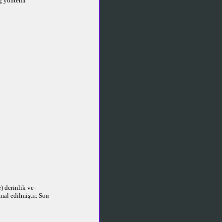
ng yöntemi
) derinlik ve-
mal edilmiştir. Son