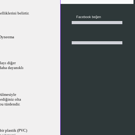
liklerini belirtir.
Facebook beğen
e Dyneema
ayı diğer
daha dayanıklı
rülmesiyle
lediğiniz olta
bu türdendir.
bir plastik (PVC)