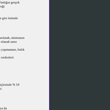
 balığın gerçek
ceği
 de göz önünde
anılarak, misinanın
olanak tanır.
za yapmaması, balık
i nedenleri
üçlerinde % 10
r.
 ya da