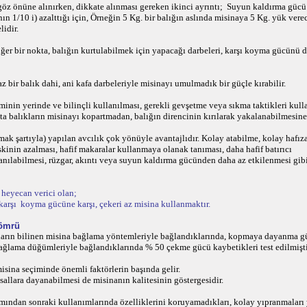
r göz önüne alınırken, dikkate alınması gereken ikinci ayrıntı; Suyun kaldırma gücü
ının 1/10 i) azalttığı için, Örneğin 5 Kg. bir balığın aslında misinaya 5 Kg. yük vere
lidir.
ğer bir nokta, balığın kurtulabilmek için yapacağı darbeleri, karşı koyma gücünü
z bir balık dahi, ani kafa darbeleriyle misinayı umulmadık bir güçle kırabilir.
minin yerinde ve bilinçli kullanılması, gerekli gevşetme veya sıkma taktikleri kull
kta balıkların misinayı kopartmadan, balığın direncinin kırılarak yakalanabilmesine 
lmak şartıyla) yapılan avcılık çok yönüyle avantajlıdır. Kolay atabilme, kolay hafı
skinin azalması, hafif makaralar kullanmaya olanak tanıması, daha hafif batırıcı
llanılabilmesi, rüzgar, akıntı veya suyun kaldırma gücünden daha az etkilenmesi gib
e heyecan verici olan;
 karşı koyma gücüne karşı, çekeri az misina kullanmaktır.
 ömrü
aların bilinen misina bağlama yöntemleriyle bağlandıklarında, kopmaya dayanma g
ağlama düğümleriyle bağlandıklarında % 50 çekme gücü kaybetikleri test edilmişti
sina seçiminde önemli faktörlerin başında gelir.
allara dayanabilmesi de misinanın kalitesinin göstergesidir.
ımından sonraki kullanımlarında özelliklerini koruyamadıkları, kolay yıpranmaları