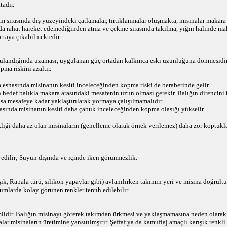
tadır.
m sırasında dış yüzeyindeki çatlamalar, tırtıklanmalar oluşmakta, misinalar makara
da rahat hareket edemediğinden atma ve çekme sırasında takılma, yığın halinde ma
rtaya çıkabilmektedir.
ulandığında uzaması, uygulanan güç ortadan kalkınca eski uzunluğuna dönmesidir.
ma riskini azaltır.
 esnasında misinanın kesiti inceleceğinden kopma riski de beraberinde gelir.
 hedef balıkla makara arasındaki mesafenin uzun olması gerekir. Balığın direncini
sa mesafeye kadar yaklaştırılarak yormaya çalışılmamalıdır.
asında misinanın kesiti daha çabuk inceleceğinden kopma olasığı yükselir.
liği daha az olan misinaların (genelleme olarak örnek verilemez) daha zor koptuklar
 edilir; Suyun dışında ve içinde iken görünmezlik.
ık, Rapala türü, silikon yapaylar gibi) avlanılırken takımın yeri ve misina doğrult
umlarda kolay görünen renkler tercih edilebilir.
lidir. Balığın misinayı görerek takımdan ürkmesi ve yaklaşmamasına neden olarak 
r misinaların üretimine yansıtılmşıtır. Şeffaf ya da kamuflaj amaçlı karışık renkli