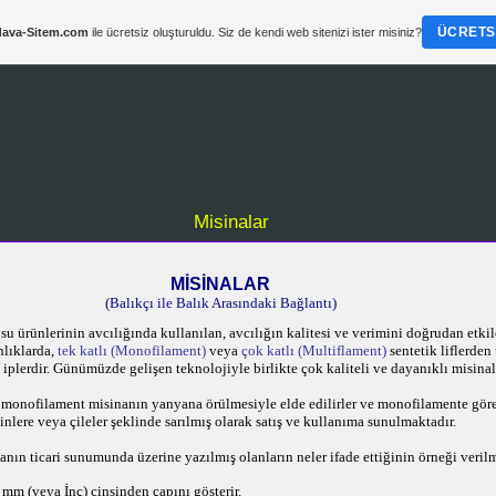
ÜCRETSI
ava-Sitem.com
ile ücretsiz oluşturuldu. Siz de kendi web sitenizi ister misiniz?
Misinalar
MİSİNALAR
(Balıkçı ile Balık Arasındaki Bağlantı)
 su ürünlerinin avcılığında kullanılan, avcılığın kalitesi ve verimini doğrudan etk
nlıklarda,
tek katlı (Monofilament)
veya
çok katlı
(Multiflament)
sentetik liflerden 
iplerdir.
Günümüzde gelişen teknolojiyle birlikte çok kaliteli ve dayanıklı misina
a monofilament misinanın yanyana örülmesiyle elde edilirler ve monofilamente gör
nlere veya çileler şeklinde sarılmış olarak satış ve kullanıma sunulmaktadır.
nın ticari sunumunda üzerine yazılmış olanların neler ifade ettiğinin örneği verilmi
mm (veya İnç) cinsinden çapını gösterir.