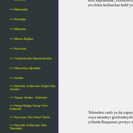
kılıf kaplanarak, yüzdürücü
avcılıkta kullanılan hafif y
=> Makaralar
=> Kamışlar
=> Misinalar
=> Misina Bağları
=> Kancalar
=> Yüzdürücüler-Şamandıralar
=> Oltacılıkta Ağırlıklar
=> Yemler
=> Denizde Kullanılan Doğal Olta
Yemleri
=> Yapay Yemler - Sahteler
=> Hangi Baliga Hangi Yem
Kullanilir
Tekneden canlı ya da yapay 
veya mesafeyi gözlemleyebilm
=> Kancaya Yem Nasıl Takılır
yıllarda Kurşunun çevreye za
=> Denizde Kullanılan Olta
Teknikleri