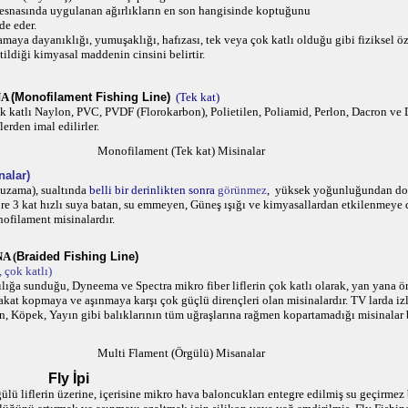
 esnasında uygulanan ağırlıkların en son hangisinde koptuğunu
de eder.
amaya
dayanıklığı, yumuşaklığı, hafızası, tek veya çok katlı olduğu gibi fiziksel özel
tildiği kimyasal maddenin cinsini belirtir.
NA
(Monofilament Fishing Line)
(Tek kat)
k katlı Naylon, PVC, PVDF (Florokarbon), Polietilen, Poliamid, Perlon, Dacron v
erden imal edilirler.
Monofilament (Tek kat) Misinalar
alar)
uzama), sualtında
b
elli bir derinlikten sonra
görünmez
, yüksek yoğunluğundan dol
re 3 kat hızlı suya batan, su emmeyen, Güneş ışığı ve kimyasallardan etkilenmeye 
nofilament misinalardır.
NA
(
Braided Fishing Line)
 çok katlı)
ılığa sunduğu, Dyneema ve Spectra mikro fiber liflerin çok katlı olarak, yan yana ö
fakat kopmaya ve aşınmaya karşı çok güçlü dirençleri olan misinalardır. TV larda iz
Ton, Köpek, Yayın gibi balıklarının tüm uğraşlarına rağmen kopartamadığı misinalar 
Multi Flament (Örgülü) Misanalar
Fly
İpi
lü liflerin üzerine, içerisine mikro hava baloncukları entegre edilmiş su geçirmez 