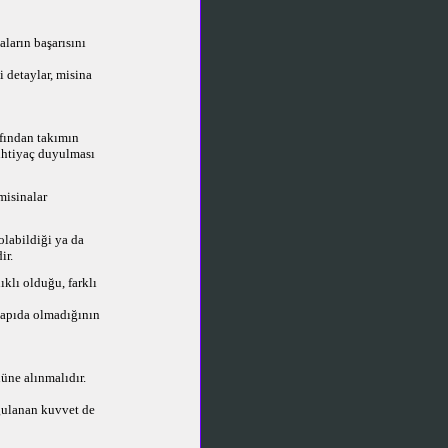
ların başarısını
 detaylar, misina
afından takımın
 ihtiyaç duyulması
misinalar
olabildiği ya da
ir.
klı olduğu, farklı
 yapıda olmadığının
üne alınmalıdır.
ygulanan kuvvet de