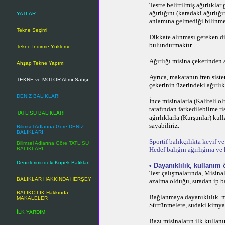
Testte belirtilmiş ağırlıkla
ağırlığını (karadaki ağırlığ
YATLAR
anlamına gelmediği bilinme
Tekne Seçimi
Dikkate alınması gereken di
bulundurmaktır.
Tekne İndirme-Yükleme
Ağırlığı misina çekerinden a
Ahşap Tekne Yapımı
Ayrıca, makaranın fren siste
TEKNE ve MOTOR Alımı-Satışı
çekerinin üzerindeki ağırlı
DENİZ BALIKLARI
İnce misinalarla (Kaliteli o
tarafından farkedilebilme ri
TATLISU BALIKLARI
ağırlıklarla (Kurşunlar) ku
sayabiliriz.
Bilimsel Adlarına Göre DENİZ
BALIKLARI
Sportif balıkçılıkta keyif v
Bilimsel Adlarına Göre TATLISU
BALIKLARI
Hedef balığın ağırlığına ve
Denizlerimizdeki Köpek Balıkları
•
Dayanıklılık, kullanım
Test çalışmalarında, Misin
BALIKLAR HAKKINDA HERŞEY
azalma olduğu, sıradan ip b
BALIKÇILIK Hakkında
Bağlanmaya dayanıklılık mi
MAKALELER
Sürtünmelere, sudaki kimyas
İLK YARDIM
Bazı misinaların ilk kullan