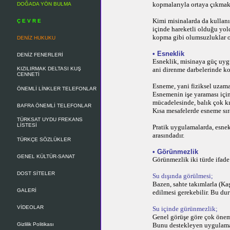
kopmalarıyla ortaya çıkmak
DOĞADA YÖN BULMA
Kimi misinalarda da kullanı
Ç E V R E
içinde hareketli olduğu yol
kopma gibi olumsuzluklar o
DENİZ HUKUKU
•
Esneklik
DENİZ FENERLERİ
Esneklik, misinaya güç uyg
KIZILIRMAK DELTASI KUŞ
ani direnme darbelerinde kop
CENNETİ
Esneme, yani fiziksel uzama
ÖNEMLİ LİNKLER TELEFONLAR
Esnemenin işe yaraması için
mücadelesinde, balık çok kı
BAFRA ÖNEMLİ TELEFONLAR
Kısa mesafelerde esneme sır
TÜRKSAT UYDU FREKANS
LİSTESİ
Pratik uygulamalarda, esnek
arasındadır.
TÜRKÇE SÖZLÜKLER
•
Görünmezlik
GENEL KÜLTÜR-SANAT
Görünmezlik iki türde ifade
DOST SİTELER
Su dışında görülmesi;
Bazen, sahte takımlarla (Kaş
GALERİ
edilmesi gerekebilir. Bu dur
VİDEOLAR
Su içinde gürünmezlik;
Genel görüşe göre çok önem
Gizlilik Politikası
Bunu destekleyen uygulamala