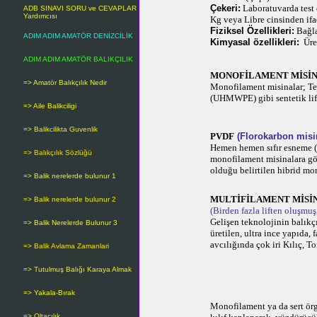
Çekeri:
Laboratuvarda test
ADB SINAVI SORU ve CEVAPLAR
Yardımcısı
Kg veya Libre cinsinden ifa
Fiziksel Özellikleri:
Bağl
ADIM ADIM AMATÖR DENİZCİLİK
Kimyasal özellikleri:
Üre
ADIM ADIM AMATÖR BALIKÇILIK
MONOFİLAMENT MİSİ
=> Amatör Balıkçılık Nedir
Monofilament misinalar; Te
(UHMWPE) gibi sentetik lifl
=> Aile Balikciligi
=> Balikcilikta Guvenlik
PVDF
(
Florokarbon
misin
Hemen hemen sıfır esneme (
=> Balıkçılık Sözlüğü
monofilament misinalara gö
olduğu belirtilen hibrid mo
=> Balik nerelerde bulunur 1
MULTİFİLAMENT
MİSİ
=> Balik nerelerde bulunur 2
(Birden fazla liften oluşmuş,
Gelişen teknolojinin balıkç
=> Balik Nerelerde Bulunur 3
üretilen,
ultra ince yapıda, 
avcılığında çok iri Kılıç, 
=> Balik Avlama Zamanlari
=> Tutulmuş Balığı Karaya Almak
=> Yakala-Bırak
Monofilament ya da sert örgü
=> Oltacılık