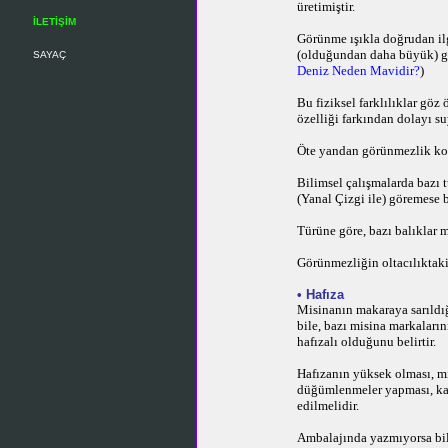
üretimiştir.
İLETİŞİM
Görünme ışıkla doğrudan ilgi
(olduğundan daha büyük) gör
SAYAÇ
Deniz Neden Mavidir?
)
Bu fiziksel farklılıklar göz
özelliği farkından dolayı s
Öte yandan görünmezlik konu
Bilimsel çalışmalarda bazı t
(Yanal Çizgi ile) göremese bi
Türüne göre, bazı balıklar 
Görünmezliğin oltacılıktaki
•
Hafıza
Misinanın makaraya sarıldı
bile, bazı misina markaların
hafızalı olduğunu belirtir.
Hafızanın yüksek olması, mi
düğümlenmeler yapması, karı
edilmelidir.
Ambalajında yazmıyorsa bile