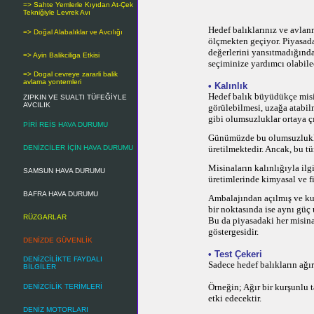
=> Sahte Yemlerle Kıyıdan At-Çek
Tekniğiyle Levrek Avı
Hedef balıklarınız ve avlan
=> Doğal Alabalıklar ve Avcılığı
ölçmekten geçiyor.
Piyasad
değerlerini yansıtmadığında
=> Ayin Balikciliga Etkisi
seçiminize yardımcı olabile
=> Dogal cevreye zararli balik
avlama yontemleri
• Kalınlık
Hedef balık büyüdükçe misin
ZIPKIN VE SUALTI TÜFEĞİYLE
AVCILIK
görülebilmesi, uzağa atabil
gibi olumsuzluklar ortaya ç
PİRİ REİS HAVA DURUMU
Günümüzde bu olumsuzluklar
DENİZCİLER İÇİN HAVA DURUMU
üretilmektedir. Ancak, bu t
Misinaların kalınlığıyla ilg
SAMSUN HAVA DURUMU
üretimlerinde kimyasal ve f
BAFRA HAVA DURUMU
Ambalajından açılmış ve kul
bir noktasında ise aynı gü
RÜZGARLAR
Bu da piyasadaki her misina
göstergesidir.
DENİZDE GÜVENLİK
•
Test Çekeri
DENİZCİLİKTE FAYDALI
Sadece hedef balıkların ağı
BİLGİLER
Örneğin; Ağır bir kurşunlu 
DENİZCİLİK TERİMLERİ
etki edecektir.
DENİZ MOTORLARI