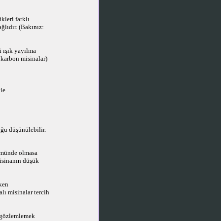
kleri farklı
ğlıdır. (Bakınız:
ki ışık yayılma
okarbon misinalar)
yle
uğu düşünülebilir.
Tümünde olmasa
 misinanın düşük
rken
lı misinalar tercih
u gözlemlemek