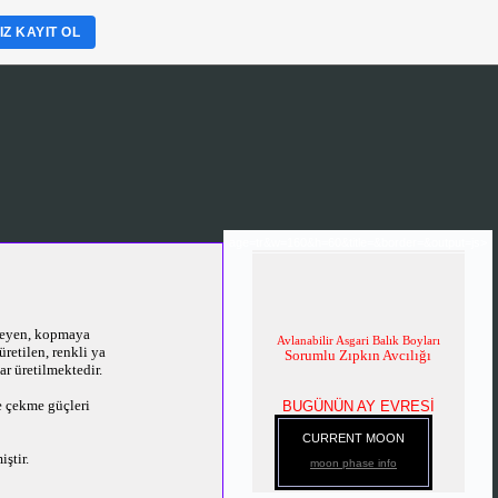
Z KAYIT OL
age=tr&w=160&h=60&title=&border=&output=js>
ileyen, kopmaya
Avlanabilir Asgari Balık Boyları
üretilen, renkli ya
Sorumlu Zıpkın Avcılığı
lar üretilmektedir.
e çekme güçleri
BUGÜNÜN AY EVRESİ
CURRENT MOON
ştir.
moon phase info