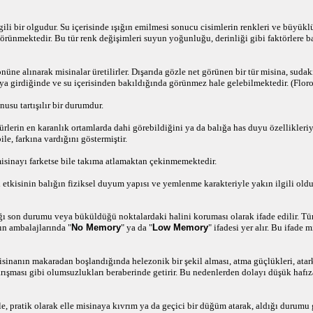
li bir olgudur. Su içerisinde ışığın emilmesi sonucu cisimlerin renkleri ve büyüklü
ünmektedir. Bu tür renk değişimleri suyun yoğunluğu, derinliği gibi faktörlere ba
 önüne alınarak misinalar üretilirler. Dışarıda gözle net görünen bir tür misina, suda
uya girdiğinde ve su içerisinden bakıldığında görünmez hale gelebilmektedir. (Flor
su tartışılır bir durumdur.
ürlerin en karanlık ortamlarda dahi görebildiğini ya da balığa has duyu özellikleri
le, farkına vardığını göstermiştir.
misinayı farketse bile takıma atlamaktan çekinmemektedir.
 etkisinin balığın fiziksel duyum yapısı ve yemlenme karakteriyle yakın ilgili old
ğı son durumu veya büküldüğü noktalardaki halini koruması olarak ifade edilir. 
ın ambalajlarında "
No Memory
" ya da "
Low Memory
" ifadesi yer alır. Bu ifade
sinanın makaradan boşlandığında helezonik bir şekil alması, atma güçlükleri, ata
şması gibi olumsuzlukları beraberinde getirir. Bu nedenlerden dolayı düşük hafıza
, pratik olarak elle misinaya kıvrım ya da geçici bir düğüm atarak, aldığı durum