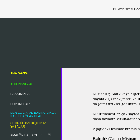
Bu web sitesi
Bed
ANA SAYFA
SİTE HARİTASI
Misinalar; Balık veya diğer
HAKKIMIZDA
dayanıklı, esnek, farklı kalı
da şeffaf fiziksel görünümlü 
DUYURULAR
DENİZCİLİK VE BALIKÇILIKLA
Multiflamentler, çok sayıd
İLGİLİ BAĞLANTILAR
daha fazladır.
Misinalar bobi
SPORTİF BALIKÇILIKTA
YASALAR
Aşağıdaki resimde bir misina
AMATÖR BALIKÇILIK ETİĞİ
Kalınlık
(Çapı)
:
Misinanın 