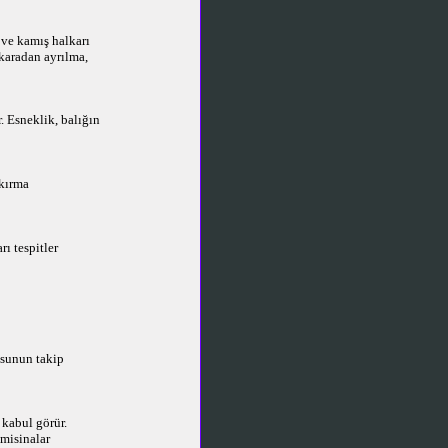
 ve kamış halkarı
karadan ayrılma,
 Esneklik, balığın
 kırma
ı tespitler
usunun takip
kabul görür.
 misinalar