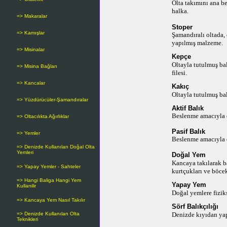
Olta takımını ana b
halka.
=> Makaralar
Stoper
=> Kamışlar
Şamandıralı oltada,
yapılmış malzeme.
=> Misinalar
Kepçe
Oltayla tutulmuş ba
=> Misina Bağları
filesi.
=> Kancalar
Kakıç
Oltayla tutulmuş bal
=> Yüzdürücüler-Şamandıralar
Aktif Balık
Beslenme amacıyla 
=> Oltacılıkta Ağırlıklar
Pasif Balık
=> Yemler
Beslenme amacıyla 
=> Denizde Kullanılan Doğal Olta
Yemleri
Doğal Yem
Kancaya takılarak ba
=> Yapay Yemler - Sahteler
kurtçukları ve böcek
=> Hangi Baliga Hangi Yem
Yapay Yem
Kullanilir
Doğal yemlere fizik
=> Kancaya Yem Nasıl Takılır
Sörf Balıkçılığı
=> Denizde Kullanılan Olta
Denizde kıyıdan yap
Teknikleri