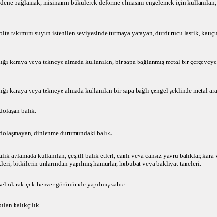
edene bağlamak, misinanın bükülerek deforme olmasını engelemek için kullanılan, 
 olta takımını suyun istenilen seviyesinde tutmaya yarayan, durdurucu lastik, kauç
lığı karaya veya tekneye almada kullanılan, bir sapa bağlanmış metal bir çerçeveye
ığı karaya veya tekneye almada kullanılan bir sapa bağlı çengel şeklinde metal ara
dolaşan balık.
dolaşmayan, dinlenme durumundaki balık
.
lık avlamada kullanılan, çeşitli balık etleri, canlı veya cansız yavru balıklar, kara 
leri, bitkilerin unlarından yapılmış hamurlar, hububat veya bakliyat taneleri.
sel olarak çok benzer görünümde yapılmış sahte.
ılan balıkçılık.