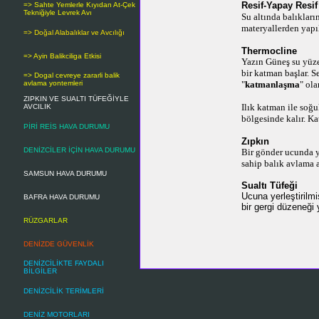
Resif-Yapay Resif
=> Sahte Yemlerle Kıyıdan At-Çek
Tekniğiyle Levrek Avı
Su altında balıklar
materyallerden yapı
=> Doğal Alabalıklar ve Avcılığı
Thermocline
=> Ayin Balikciliga Etkisi
Yazın Güneş su yüzey
bir katman başlar. S
=> Dogal cevreye zararli balik
avlama yontemleri
"
katmanlaşma
" ola
ZIPKIN VE SUALTI TÜFEĞİYLE
Ilık katman ile soğ
AVCILIK
bölgesinde kalır.
Ka
PİRİ REİS HAVA DURUMU
Zıpkın
DENİZCİLER İÇİN HAVA DURUMU
Bir gönder ucunda ye
sahip balık avlama 
SAMSUN HAVA DURUMU
Sualtı Tüfeği
Ucuna yerleştirilmi
BAFRA HAVA DURUMU
bir gergi düzeneği
RÜZGARLAR
DENİZDE GÜVENLİK
DENİZCİLİKTE FAYDALI
BİLGİLER
DENİZCİLİK TERİMLERİ
DENİZ MOTORLARI