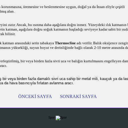
ın korunmasına, üremesine ve beslenmesine uygun, doğal ya da İnsan eliyle çeşitli
lmış alan.
ini ısıtır. Ancak, bu ısınma daha aşağılara doğru inmez. Yüzeydeki ılık katmanın bi
erin katman, aşağılara doğru soğuk katmanın başladığı seviyeye kadar sabit bir ısıda
rak bilinir.
uk katman arasındaki serin tabakaya
Thermocline
adı verilir. Balık oksijence zeng
tmanın yüksekliği, suyun boyut ve derinliğinde bağlı olarak 2-10 metre arasında de
rleştirilmiş, bir veya birden fazla sivri uca ve balığın kurtulmasını engelleyen d
aracı
.
ş bir veya birden fazla damaklı sivri uca sahip bir metal mili, kauçuk ya da la
 ya da hava basıncıyla fırlatan avlanma aracı.
ÖNCEKİ SAYFA
SONRAKİ SAYFA
Spor