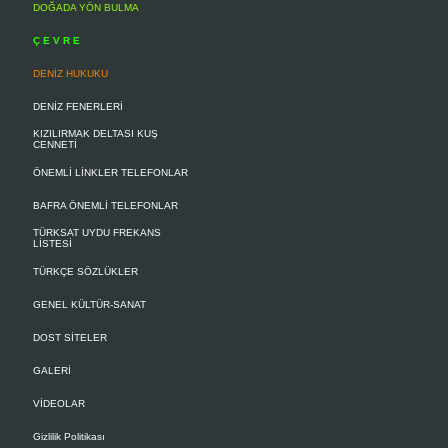
DOĞADA YÖN BULMA
Ç E V R E
DENİZ HUKUKU
DENİZ FENERLERİ
KIZILIRMAK DELTASI KUŞ
CENNETİ
ÖNEMLİ LİNKLER TELEFONLAR
BAFRA ÖNEMLİ TELEFONLAR
TÜRKSAT UYDU FREKANS
LİSTESİ
TÜRKÇE SÖZLÜKLER
GENEL KÜLTÜR-SANAT
DOST SİTELER
GALERİ
VİDEOLAR
Gizlilik Politikası