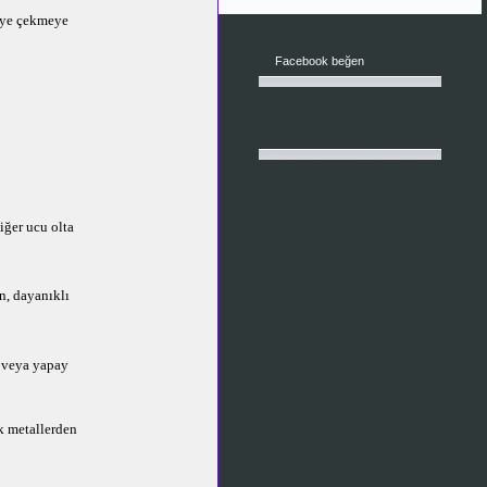
neye çekmeye
Facebook beğen
iğer ucu olta
n, dayanıklı
l veya yapay
k metallerden