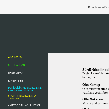
Bu web sitesi
Bed
ANA SAYFA
SİTE HARİTASI
Sürdürülebilir bal
Doğal kaynakları tü
HAKKIMIZDA
balıkçılık.
DUYURULAR
Olta Kamışı
DENİZCİLİK VE BALIKÇILIKLA
Olta takımını atma 
İLGİLİ BAĞLANTILAR
yapılmış çeşitli boy
SPORTİF BALIKÇILIKTA
YASALAR
Olta Makarası
Misinayı depolama v
AMATÖR BALIKÇILIK ETİĞİ