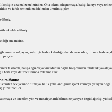
alıkçılığın ana malzemelerinden. Olta takımı oluşturmaya, balığı karaya veya tek
nlıkta ve farklı sentetik maddelerden üretilmiş ipler.
 edilmiş.
örülerek elde edilmiş.
andığı ana misina.
lanmasını sağlayan, kalınlığı beden kalınlığından daha az olan, bir ucu bedene, d
pi parçası.
mler takılarak, balığa ağız veya vücudunun başka bölgesinden takılarak yakalaya
 J harfi veya dairesel formda avlanma aracı.
dıra-Mantar
 istenilen seviyesinde tutmaya, balık yakalandığında işaret vermeye yarayan doğa
ş yüzdürücüler.
batırmaya ve istenilen yön ve mesafeye atılabilmesine yarayan özgül ağırlığı yükse