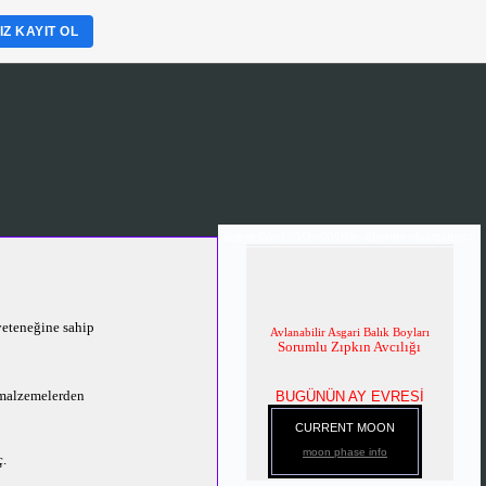
Z KAYIT OL
age=tr&w=160&h=60&title=&border=&output=js>
yeteneğine sahip
Avlanabilir Asgari Balık Boyları
Sorumlu Zıpkın Avcılığı
 malzemelerden
BUGÜNÜN AY EVRESİ
CURRENT MOON
moon phase info
ç.