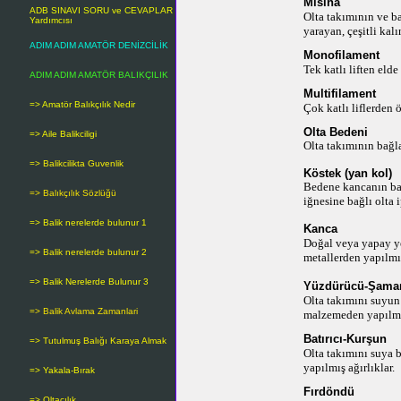
Misina
ADB SINAVI SORU ve CEVAPLAR
Olta takımının ve b
Yardımcısı
yarayan, çeşitli kalı
ADIM ADIM AMATÖR DENİZCİLİK
Monofilament
Tek katlı liften elde
ADIM ADIM AMATÖR BALIKÇILIK
Multifilament
=> Amatör Balıkçılık Nedir
Çok katlı liflerden 
Olta Bedeni
=> Aile Balikciligi
Olta takımının bağl
=> Balikcilikta Guvenlik
Köstek (yan kol)
Bedene kancanın bağ
=> Balıkçılık Sözlüğü
iğnesine bağlı olta i
=> Balik nerelerde bulunur 1
Kanca
Doğal veya yapay ye
=> Balik nerelerde bulunur 2
metallerden yapılmış
=> Balik Nerelerde Bulunur 3
Yüzdürücü-Şaman
Olta takımını suyun
=> Balik Avlama Zamanlari
malzemeden yapılmı
Batırıcı-Kurşun
=> Tutulmuş Balığı Karaya Almak
Olta takımını suya 
yapılmış ağırlıklar.
=> Yakala-Bırak
Fırdöndü
=> Oltacılık