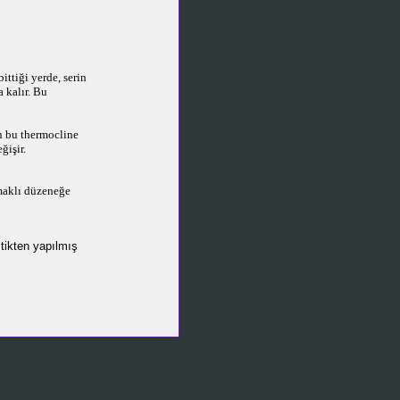
ttiği yerde, serin
 kalır. Bu
in bu thermocline
ğişir.
amaklı düzeneğe
stikten yapılmış