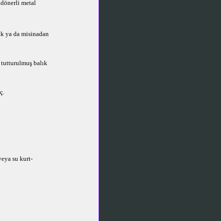
dönerli metal
uk ya da misinadan
 tutturulmuş balık
ç.
veya su kurt-