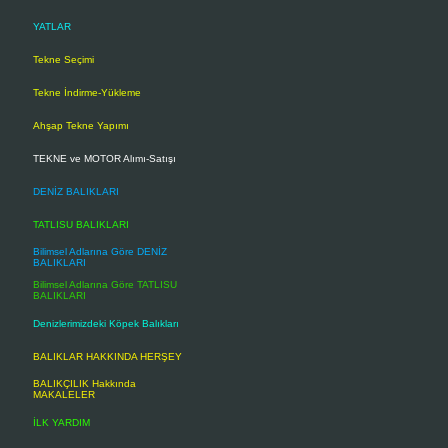
YATLAR
Tekne Seçimi
Tekne İndirme-Yükleme
Ahşap Tekne Yapımı
TEKNE ve MOTOR Alımı-Satışı
DENİZ BALIKLARI
TATLISU BALIKLARI
Bilimsel Adlarına Göre DENİZ
BALIKLARI
Bilimsel Adlarına Göre TATLISU
BALIKLARI
Denizlerimizdeki Köpek Balıkları
BALIKLAR HAKKINDA HERŞEY
BALIKÇILIK Hakkında
MAKALELER
İLK YARDIM