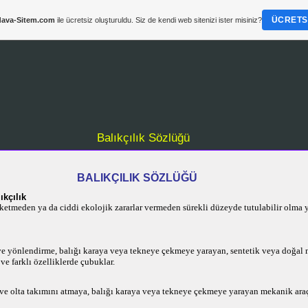
ÜCRETSI
ava-Sitem.com
ile ücretsiz oluşturuldu. Siz de kendi web sitenizi ister misiniz?
Balıkçılık Sözlüğü
BALIKÇILIK SÖZLÜĞÜ
ıkçılık
ketmeden ya da ciddi ekolojik zararlar vermeden sürekli düzeyde tutulabilir olma 
ve yönlendirme, balığı karaya veya tekneye çekmeye yarayan, sentetik veya doğal
 ve farklı özelliklerde çubuklar.
e olta takımını atmaya, balığı karaya veya tekneye çekmeye yarayan mekanik ara