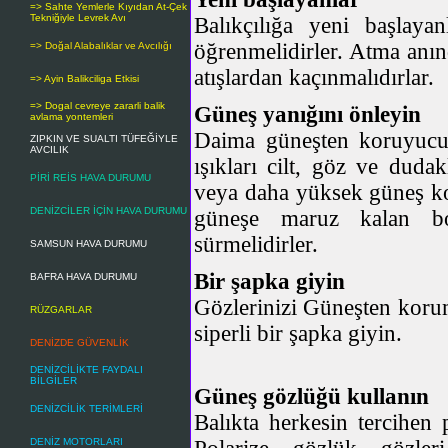
=> Sahte Yemlerle Kıyıdan At-Çek
Tekniğiyle Levrek Avı
Balıkçılığa yeni başlayan
öğrenmelidirler. Atma anınd
=> Doğal Alabalıklar ve Avcılığı
atışlardan kaçınmalıdırlar.
=> Ayin Balikciliga Etkisi
=> Dogal cevreye zararli balik
Güneş yanığını önleyin
avlama yontemleri
Daima güneşten koruyucu 
ZIPKIN VE SUALTI TÜFEĞİYLE
AVCILIK
ışıkları cilt, göz ve duda
PİRİ REİS HAVA DURUMU
veya daha yüksek güneş ko
DENİZCİLER İÇİN HAVA DURUMU
güneşe maruz kalan bo
sürmelidirler.
SAMSUN HAVA DURUMU
Bir şapka giyin
BAFRA HAVA DURUMU
Gözlerinizi Güneşten koruma
RÜZGARLAR
siperli bir şapka giyin.
DENİZDE GÜVENLİK
DENİZCİLİKTE FAYDALI
BİLGİLER
Güneş gözlüğü kullanın
DENİZCİLİK TERİMLERİ
Balıkta herkesin tercihen 
DENİZ MOTORLARI