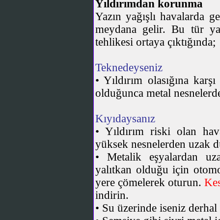
Yıldırımdan korunma
Yazın yağışlı havalarda ge
meydana gelir. Bu tür ya
tehlikesi ortaya çıktığında;
Teknedeyseniz
• Yıldırım olasığına karş
olduğunca metal nesnelerd
Kıyıdaysanız
• Yıldırım riski olan hav
yüksek nesnelerden uzak d
• Metalik eşyalardan uza
yalıtkan olduğu için otomob
yere çömelerek oturun.
Kes
indirin.
• Su üzerinde iseniz derhal