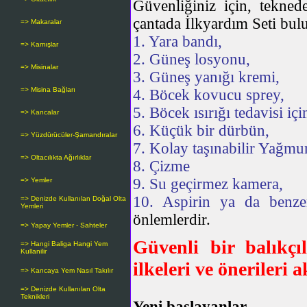
Güvenliğiniz için, tekne
çantada İlkyardım Seti bulu
=> Makaralar
1. Yara bandı,
=> Kamışlar
2. Güneş losyonu,
=> Misinalar
3. Güneş yanığı kremi,
=> Misina Bağları
4. Böcek kovucu sprey,
5. Böcek ısırığı tedavisi 
=> Kancalar
6. Küçük bir dürbün,
=> Yüzdürücüler-Şamandıralar
7. Kolay taşınabilir Yağmu
=> Oltacılıkta Ağırlıklar
8. Çizme
9. Su geçirmez kamera,
=> Yemler
10. Aspirin ya da benzeri
=> Denizde Kullanılan Doğal Olta
Yemleri
önlemlerdir.
=> Yapay Yemler - Sahteler
Güvenli bir balıkçı
=> Hangi Baliga Hangi Yem
Kullanilir
ilkeleri ve önerileri 
=> Kancaya Yem Nasıl Takılır
=> Denizde Kullanılan Olta
Teknikleri
Yeni başlayanlar