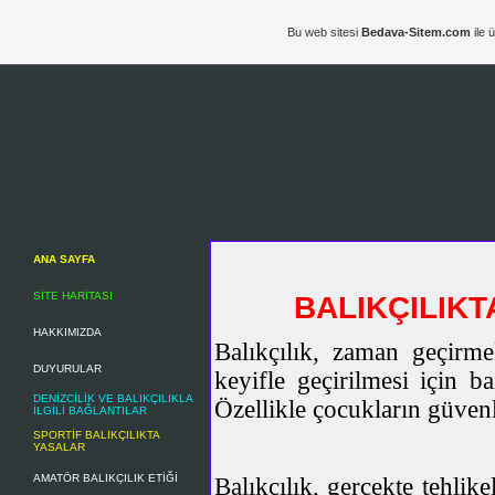
Bu web sitesi
Bedava-Sitem.com
ile 
ANA SAYFA
SİTE HARİTASI
BALIKÇILIK
HAKKIMIZDA
Balıkçılık, zaman geçirm
DUYURULAR
keyifle geçirilmesi için b
DENİZCİLİK VE BALIKÇILIKLA
Özellikle çocukların güvenl
İLGİLİ BAĞLANTILAR
SPORTİF BALIKÇILIKTA
YASALAR
AMATÖR BALIKÇILIK ETİĞİ
Balıkçılık, gerçekte tehlike