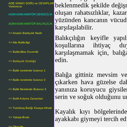
ADB SINAVI SORU ve CEVAPLAR
beklenmedik şekilde değiş
Yardımcısı
oluşan rahatsızlıklar, kaz
ADIM ADIM AMATÖR DENİZCİLİK
yüzünden kancanın vücudun
ADIM ADIM AMATÖR BALIKÇILIK
karşılaşılabilir.
=> Amatör Balıkçılık Nedir
Balıkçılığın keyifle ya
=> Aile Balikciligi
koşullarına ihtiyaç du
karşılaşmamak için, balığ
=> Balikcilikta Guvenlik
edin.
=> Balıkçılık Sözlüğü
=> Balik nerelerde bulunur 1
Balığa gittiniz mevsim ve
=> Balik nerelerde bulunur 2
çıkarken hava güzelse dah
yanınıza koruyucu giysile
=> Balik Nerelerde Bulunur 3
serin ve soğuk olduğunu u
=> Balik Avlama Zamanlari
=> Tutulmuş Balığı Karaya Almak
Kayalık kıyı bölgelerinde
ayakkabı giymeyi tercih ed
=> Yakala-Bırak
=> Oltacılık