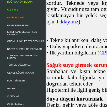
zordur. Teknede veya kı
DOĞADA YÖN BULMA
giyin. Vücudunuza tam ot
Ç E V R E
kısıtlamayan bir yelek se
DENİZ HUKUKU
için
Tıklayınız
)
DENİZ FENERLERİ
KIZILIRMAK DELTASI KUŞ
CENNETİ
•
Tekne kulanırken, dalış y
ÖNEMLİ LİNKLER TELEFONLAR
•
Dalış yaparken, deniz araç
BAFRA ÖNEMLİ TELEFONLAR
•
İlk yardım bilgilerini
(CP
TÜRKSAT UYDU FREKANS
LİSTESİ
Soğuk suya girmek zoru
TÜRKÇE SÖZLÜKLER
Sonbahar ve kışın tekne
GENEL KÜLTÜR-SANAT
zorunda kalındığında y
DOST SİTELER
doğrudan tehdit eder.
Hipotermi ile ilgili geniş b
GALERİ
VİDEOLAR
Suya düşeni kurtarmak
Deniz, nehir veya göle düş
Gizlilik Politikası