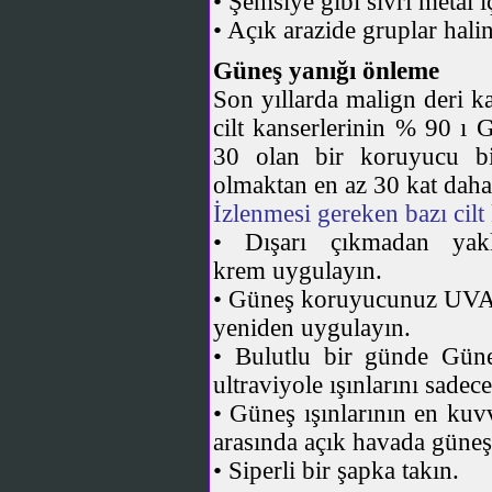
• Şemsiye gibi sivri metal 
• Açık arazide gruplar hal
Güneş yanığı önleme
Son yıllarda malign deri k
cilt kanserlerinin % 90 ı 
30 olan bir koruyucu b
olmaktan en az 30 kat daha
İzlenmesi gereken bazı cil
• Dışarı çıkmadan yak
krem uygulayın.
• Güneş koruyucunuz UVA v
yeniden uygulayın.
• Bulutlu bir günde Güne
ultraviyole ışınlarını sadece
• Güneş ışınlarının en kuv
arasında açık havada güneş
• Siperli bir şapka takın.