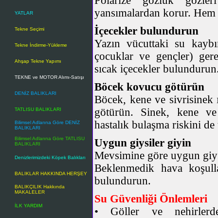
Polarize gözlük gözler
yansımalardan korur. Hem d
YATLAR
İçecekler bulundurun
Tekne Seçimi
Yazın vücuttaki su kaybın
Tekne İndirme-Yükleme
çocuklar ve gençler) gere
Ahşap Tekne Yapımı
sıcak içecekler bulundurun
TEKNE ve MOTOR Alımı-Satışı
Böcek kovucu götürün
DENİZ BALIKLARI
Böcek, kene ve sivrisinek 
götürün. Sinek, kene ve 
TATLISU BALIKLARI
hastalık bulaşma riskini de t
Bilimsel Adlarına Göre DENİZ
BALIKLARI
Bilimsel Adlarına Göre TATLISU
Uygun giysiler giyin
BALIKLARI
Mevsimine göre uygun giys
Denizlerimizdeki Köpek Balıkları
Beklenmedik hava koşull
BALIKLAR HAKKINDA HERŞEY
bulundurun.
BALIKÇILIK Hakkında
MAKALELER
Su Güvenliği Önlemleri
İLK YARDIM
• Göller ve nehirle