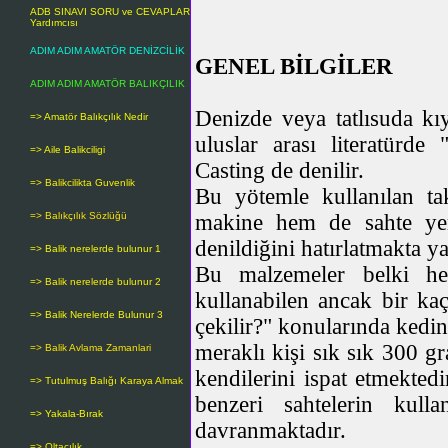
ADB SINAVI SORU ve CEVAPLAR
Yardımcısı
ADIM ADIM AMATÖR DENİZCİLİK
GENEL BİLGİLER
ADIM ADIM AMATÖR BALIKÇILIK
Denizde veya tatlısuda kı
=> Amatör Balıkçılık Nedir
uluslar arası literatürde
=> Aile Balikciligi
Casting de denilir.
=> Balikcilikta Guvenlik
Bu yötemle kullanılan t
makine hem de sahte yem
=> Balıkçılık Sözlüğü
denildiğini hatırlatmakta ya
=> Balik nerelerde bulunur 1
Bu malzemeler belki he
=> Balik nerelerde bulunur 2
kullanabilen ancak bir kaç 
=> Balik Nerelerde Bulunur 3
çekilir?" konularında kedi
meraklı kişi sık sık 300 gr
=> Balik Avlama Zamanlari
kendilerini ispat etmekted
=> Tutulmuş Balığı Karaya Almak
benzeri sahtelerin kul
=> Yakala-Bırak
davranmaktadır.
=> Oltacılık