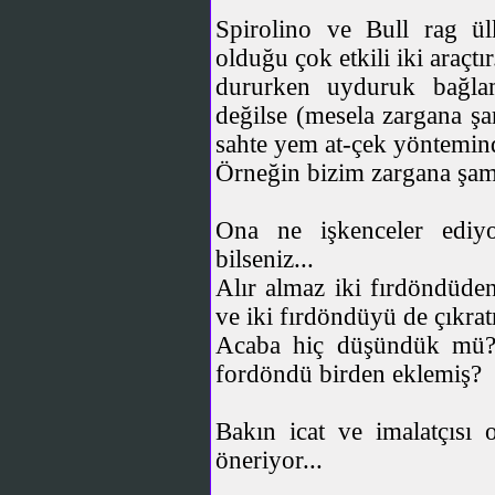
Spirolino ve Bull rag ü
olduğu çok etkili iki araçt
dururken uyduruk bağlam
değilse (mesela zargana şa
sahte yem at-çek yöntemind
Örneğin bizim zargana şama
Ona ne işkenceler ediyo
bilseniz...
Alır almaz iki fırdöndüden
ve iki fırdöndüyü de çıkra
Acaba hiç düşündük mü? 
fordöndü birden eklemiş?
Bakın icat ve imalatçısı 
öneriyor...