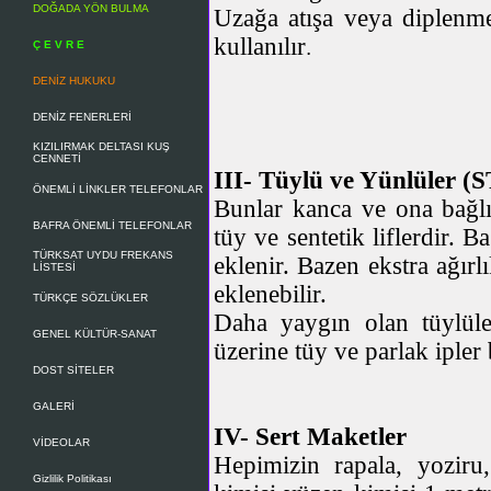
DOĞADA YÖN BULMA
Uzağa atışa veya diplenmes
kullanılır
.
Ç E V R E
DENİZ HUKUKU
DENİZ FENERLERİ
KIZILIRMAK DELTASI KUŞ
CENNETİ
III- Tüylü ve Yünlüler
ÖNEMLİ LİNKLER TELEFONLAR
Bunlar kanca ve ona bağlı
BAFRA ÖNEMLİ TELEFONLAR
tüy ve sentetik liflerdir. 
TÜRKSAT UYDU FREKANS
eklenir. Bazen ekstra ağırl
LİSTESİ
eklenebilir.
TÜRKÇE SÖZLÜKLER
Daha yaygın olan tüylüler
GENEL KÜLTÜR-SANAT
üzerine tüy ve parlak ipler
DOST SİTELER
GALERİ
IV- Sert Maketler
VİDEOLAR
Hepimizin rapala, yoziru,
Gizlilik Politikası