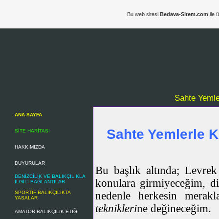
Bu web sitesi
Bedava-Sitem.com
ile 
Sahte Yemle
ANA SAYFA
Sahte Yemlerle K
SİTE HARİTASI
HAKKIMIZDA
DUYURULAR
Bu başlık altında; Levrek
DENİZCİLİK VE BALIKÇILIKLA
konulara girmiyeceğim, di
İLGİLİ BAĞLANTILAR
nedenle herkesin merak
SPORTİF BALIKÇILIKTA
YASALAR
teknikleri
ne değineceğim.
AMATÖR BALIKÇILIK ETİĞİ