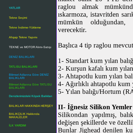
raglou almak mümkündür
YATLAR
ıskarmoza, istavritden sar
Tekne Seçimi
mümkün olduğundan, har
Tekne İndirme-Yükleme
verecektir.
Ahşap Tekne Yapımı
Başlıca 4 tip raglou mevcut
TEKNE ve MOTOR Alımı-Satışı
DENİZ BALIKLARI
1- Standart kum yılan b
2- Kurşun kafalı kum yı
TATLISU BALIKLARI
3- Ahtapotlu kum yılan
Bilimsel Adlarına Göre DENİZ
BALIKLARI
4- Ağırlıklı ahtapotlu 
Bilimsel Adlarına Göre TATLISU
BALIKLARI
5- Yılan balığı/Hortum
Denizlerimizdeki Köpek Balıkları
II- İğnesiz Silikon Yemler
BALIKLAR HAKKINDA HERŞEY
Silikondan yapılmış, balı
BALIKÇILIK Hakkında
MAKALELER
değişen şekillerde ve özelli
İLK YARDIM
Bunlar Jighead denilen kur