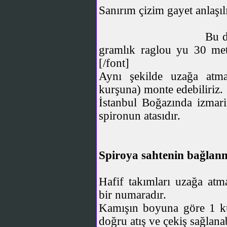
Sanırım çizim gayet anlaşılı
Bu d
gramlık raglou yu 30 metr
[/font]
Aynı şekilde uzağa atmay
kurşuna) monte edebiliriz.
İstanbul Boğazında izmarit
spironun atasıdır.
Spiroya sahtenin bağlanm
Hafif takımları uzağa atm
bir numaradır.
Kamışın boyuna göre 1 kul
doğru atış ve çekiş sağlanab