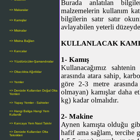
Burada anlatılan bilgil
malzemelerin kullanım kat
=> Makaralar
bilgilerin satır satır ok
=> Kamışlar
avlayabilen yeterli düzeyd
=> Misinalar
=> Misina Bağları
KULLANLACAK KAMIŞ
=> Kancalar
1- Kamış
=> Yüzdürücüler-Şamandıralar
Kullanacağımız sahtenin
=> Oltacılıkta Ağırlıklar
arasında atara sahip, karb
göre 2-3 metre arasında 
=> Yemler
olmayan) kamışlar daha etk
=> Denizde Kullanılan Doğal Olta
Yemleri
kg) kadar olmalıdır.
=> Yapay Yemler - Sahteler
=> Hangi Baliga Hangi Yem
2- Makine
Kullanilir
Aynen kamışta olduğu gib
=> Kancaya Yem Nasıl Takılır
hafif ama sağlam, tercihe 
=> Denizde Kullanılan Olta
Teknikleri