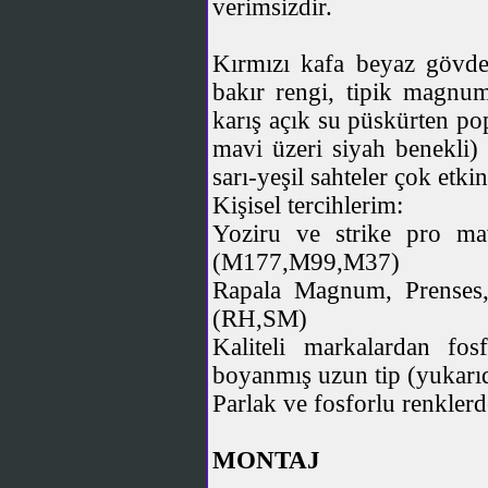
verimsizdir.
Kırmızı kafa beyaz gövde,
bakır rengi, tipik magnum
karış açık su püskürten pope
mavi üzeri siyah benekli) 
sarı-yeşil sahteler çok etkin
Kişisel tercihlerim:
Yoziru ve strike pro mav
(M177,M99,M37)
Rapala Magnum, Prenses, 
(RH,SM)
Kaliteli markalardan fosf
boyanmış uzun tip (yukarı
Parlak ve fosforlu renkler
MONTAJ