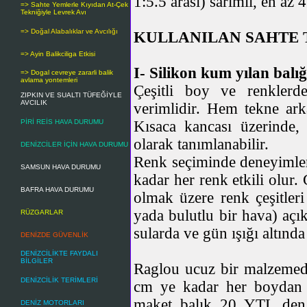
1:5.5 arası) sarımlı, en az
=> Sahte Yemlerle Kıyıdan At-Çek
Tekniğiyle Levrek Avı
=> Doğal Alabalıklar ve Avcılığı
KULLANILAN SAHTE 
=> Ayin Balikciliga Etkisi
I- Silikon kum yılan balığ
=> Dogal cevreye zararli balik
avlama yontemleri
Çeşitli boy ve renklerd
ZIPKIN VE SUALTI TÜFEĞİYLE
AVCILIK
verimlidir. Hem tekne arka
Kısaca kancası üzerinde, 
PİRİ REİS HAVA DURUMU
olarak tanımlanabilir.
DENİZCİLER İÇİN HAVA DURUMU
Renk seçiminde deneyimler 
SAMSUN HAVA DURUMU
kadar her renk etkili olur.
BAFRA HAVA DURUMU
olmak üzere renk çeşitleri
yada bulutlu bir hava) açık
RÜZGARLAR
sularda ve gün ışığı altında
DENİZDE GÜVENLİK
DENİZCİLİKTE FAYDALI
BİLGİLER
Raglou ucuz bir malzemedi
DENİZCİLİK TERİMLERİ
cm ye kadar her boydan bu
maket balık 20 YTL den y
DENİZ MOTORLARI