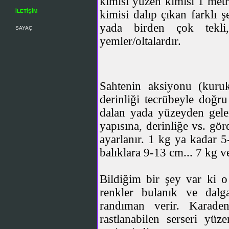
kimisi yüzen kimisi 1 metr
kimisi dalıp çıkan farklı 
İLETİŞİM
yada birden çok tekli
SAYAÇ
yemler/oltalardır.
Sahtenin aksiyonu (kuru
derinliği tecrübeyle doğru
dalan yada yüzeyden gele
yapısına, derinliğe vs. gö
ayarlanır. 1 kg ya kadar 
balıklara 9-13 cm... 7 kg v
Bildiğim bir şey var ki o
renkler bulanık ve dalg
randıman verir. Karade
rastlanabilen serseri yüz