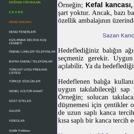
DOĞADA YÖN BULMA
Kefal kancası,
Örneğin;
şart yoktur. Ancak, bazı bal
Ç E V R E
özellik ambalajının üzerinde
DENİZ HUKUKU
DENİZ FENERLERİ
Sazan Ka
KIZILIRMAK DELTASI KUŞ
CENNETİ
Hedeflediğiniz balığın ağı
ÖNEMLİ LİNKLER TELEFONLAR
seçmeniz gerekir. Uygun 
BAFRA ÖNEMLİ TELEFONLAR
açılabilir. Ya da hedeflediğ
TÜRKSAT UYDU FREKANS
LİSTESİ
Hedeflenen balığa kullan
TÜRKÇE SÖZLÜKLER
uygun takılabileceği sap
GENEL KÜLTÜR-SANAT
Örneğin; solucan takılac
DOST SİTELER
düşmemesi için çentikler o
de uzun saplı kanca terci
GALERİ
kısa saplı bir kanca tercih
VİDEOLAR
Gizlilik Politikası