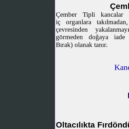
Çem
Çember Tipli
kancalar
iç organlara takılmadan
çevresinden yakalanmay
görmeden doğaya iade e
Bırak) olanak tanır.
Kan
Oltacılıkta Fırdönd