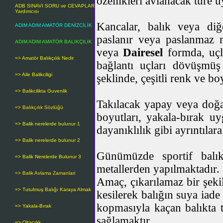
özellikleri avlanacak türe
ADB SINAVI SORU ve CEVAPLAR
Yardımcısı
Kancalar, balık veya diğ
ADIM ADIM AMATÖR DENİZCİLİK
paslanır veya paslanmaz 
ADIM ADIM AMATÖR BALIKÇILIK
veya
Dairesel
formda, uçla
=> Amatör Balıkçılık Nedir
bağlantı uçları
dövüşmüş (y
=> Aile Balikciligi
şeklinde, çeşitli renk ve bo
=> Balikcilikta Guvenlik
Takılacak yapay veya doğal
=> Balıkçılık Sözlüğü
boyutları, yakala-bırak u
=> Balik nerelerde bulunur 1
dayanıklılık gibi ayrıntılara
=> Balik nerelerde bulunur 2
Günümüzde
sportif balık
=> Balik Nerelerde Bulunur 3
metallerden yapılmaktadır.
=> Balik Avlama Zamanlari
Amaç, çıkarılamaz bir şeki
=> Tutulmuş Balığı Karaya Almak
kesilerek balığın suya iade
kopmasıyla kaçan balıkta t
=> Yakala-Bırak
sağlamaktır.
=> Oltacılık