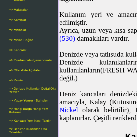
=> Makaralar
Kullanım yeri ve amacın
=> Kamışlar
edilmiştir.
Ayrıca, uzun veya kısa sapl
=> Misinalar
(
530
)
damaklıları vardır.
=> Misina Bağları
=> Kancalar
Denizde veya tatlısuda kulla
=> Yüzdürücüler-Şamandıralar
Denizde kulanılanla
kullanılanların(FRESH WATE
=> Oltacılıkta Ağırlıklar
değil.)
=> Yemler
=> Denizde Kullanılan Doğal Olta
Yemleri
Deniz kancaları denizdek
amacıyla, Kalay (Kutusu
=> Yapay Yemler - Sahteler
Nickel
olarak belirtilir
=> Hangi Baliga Hangi Yem
Kullanilir
kaplanırlar. Çeşitli renkler
=> Kancaya Yem Nasıl Takılır
=> Denizde Kullanılan Olta
Teknikleri
Ka