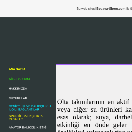
Bu web sitesi
Bedava-Sitem.com
ile 
ANA SAYFA
SİTE HARİTASI
HAKKIMIZDA
DUYURULAR
Olta takımlarının en aktif
DENİZCİLİK VE BALIKÇILIKLA
veya diğer su ürünleri ka
İLGİLİ BAĞLANTILAR
esas olarak; suya, darbe
SPORTİF BALIKÇILIKTA
YASALAR
etkinliği en önde gelen 
AMATÖR BALIKÇILIK ETİĞİ