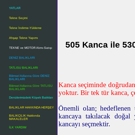
YATLAR
Tekne Seçimi
Tekne İndirme-Yükleme
Ahşap Tekne Yapımı
505 Kanca ile 53
TEKNE ve MOTOR Alımı-Satışı
DENİZ BALIKLARI
TATLISU BALIKLARI
Bilimsel Adlarına Göre DENİZ
BALIKLARI
Kanca seçiminde doğrudan, 
Bilimsel Adlarına Göre TATLISU
BALIKLARI
yoktur. Bir tek tür kanca, çe
Denizlerimizdeki Köpek Balıkları
Önemli olan; hedeflenen t
BALIKLAR HAKKINDA HERŞEY
kancaya takılacak doğal
BALIKÇILIK Hakkında
MAKALELER
kancayı seçmektir.
İLK YARDIM