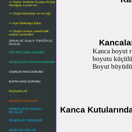
=> Sahte Yemlerle Kıyıdan At-Çek
Tekniğiyle Levrek Avı
=> Doğal Alabalıklar ve Avcılığı
=> Ayin Balikciliga Etkisi
=> Dogal cevreye zararli balik
avlama yontemleri
Kancala
ZIPKIN VE SUALTI TÜFEĞİYLE
AVCILIK
Kanca boyut 
PİRİ REİS HAVA DURUMU
boyutu küçülü
DENİZCİLER İÇİN HAVA DURUMU
Boyut büyüdükç
SAMSUN HAVA DURUMU
BAFRA HAVA DURUMU
RÜZGARLAR
DENİZDE GÜVENLİK
Kanca Kutularında
DENİZCİLİKTE FAYDALI
BİLGİLER
DENİZCİLİK TERİMLERİ
DENİZ MOTORLARI