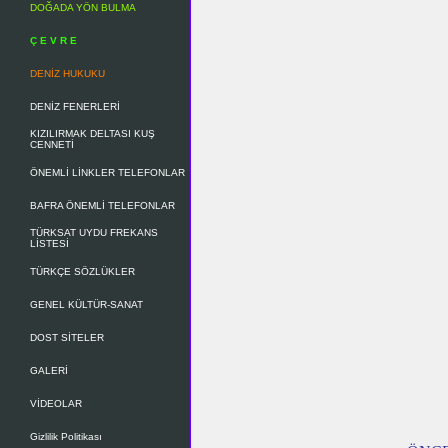
DOĞADA YÖN BULMA
Ç E V R E
DENİZ HUKUKU
DENİZ FENERLERİ
KIZILIRMAK DELTASI KUŞ
CENNETİ
ÖNEMLİ LİNKLER TELEFONLAR
BAFRA ÖNEMLİ TELEFONLAR
TÜRKSAT UYDU FREKANS
LİSTESİ
TÜRKÇE SÖZLÜKLER
GENEL KÜLTÜR-SANAT
DOST SİTELER
GALERİ
VİDEOLAR
Gizlilik Politikası