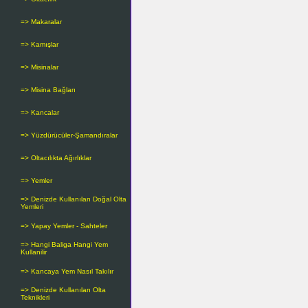
=> Makaralar
=> Kamışlar
=> Misinalar
=> Misina Bağları
=> Kancalar
=> Yüzdürücüler-Şamandıralar
=> Oltacılıkta Ağırlıklar
=> Yemler
=> Denizde Kullanılan Doğal Olta
Yemleri
=> Yapay Yemler - Sahteler
=> Hangi Baliga Hangi Yem
Kullanilir
=> Kancaya Yem Nasıl Takılır
=> Denizde Kullanılan Olta
Teknikleri