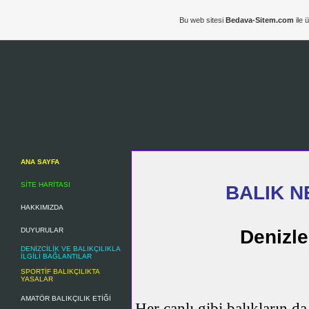
Bu web sitesi
Bedava-Sitem.com
ile 
ANA SAYFA
SİTE HARİTASI
BALIK 
HAKKIMIZDA
DUYURULAR
Denizle
DENİZCİLİK VE BALIKÇILIKLA
İLGİLİ BAĞLANTILAR
SPORTİF BALIKÇILIKTA
YASALAR
AMATÖR BALIKÇILIK ETİĞİ
Her canlı gibi balıkların 