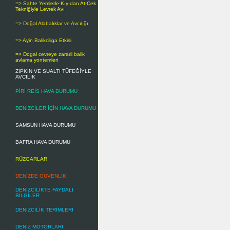
=> Sahte Yemlerle Kıyıdan At-Çek
Tekniğiyle Levrek Avı
=> Doğal Alabalıklar ve Avcılığı
=> Ayin Balikciliga Etkisi
=> Dogal cevreye zararli balik
avlama yontemleri
ZIPKIN VE SUALTI TÜFEĞİYLE
AVCILIK
PİRİ REİS HAVA DURUMU
DENİZCİLER İÇİN HAVA DURUMU
SAMSUN HAVA DURUMU
BAFRA HAVA DURUMU
RÜZGARLAR
DENİZDE GÜVENLİK
DENİZCİLİKTE FAYDALI
BİLGİLER
DENİZCİLİK TERİMLERİ
DENİZ MOTORLARI