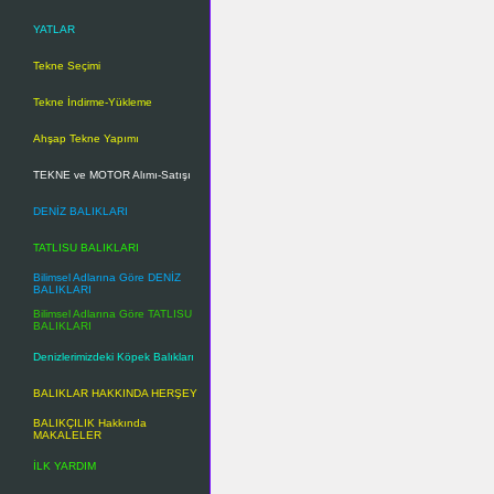
YATLAR
Tekne Seçimi
Tekne İndirme-Yükleme
Ahşap Tekne Yapımı
TEKNE ve MOTOR Alımı-Satışı
DENİZ BALIKLARI
TATLISU BALIKLARI
Bilimsel Adlarına Göre DENİZ
BALIKLARI
Bilimsel Adlarına Göre TATLISU
BALIKLARI
Denizlerimizdeki Köpek Balıkları
BALIKLAR HAKKINDA HERŞEY
BALIKÇILIK Hakkında
MAKALELER
İLK YARDIM