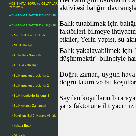
ADB SINAVI SORU ve CEVAPLAR
aktivitesi balığın davranışl
Yardımcısı
ADIM ADIM AMATÖR DENİZCİLİK
Balık tutabilmek için balı
ADIM ADIM AMATÖR BALIKÇILIK
faktörleri bilmeye ihtiyacı
=> Amatör Balıkçılık Nedir
etkiler; Yerin yapısı, su ak
=> Aile Balikciligi
Balık yakalayabilmek için "
=> Balikcilikta Guvenlik
düşünmektir" bilinciyle har
=> Balıkçılık Sözlüğü
Doğru zaman, uygun hava k
=> Balik nerelerde bulunur 1
doğru takım ve bu koşulları
=> Balik nerelerde bulunur 2
=> Balik Nerelerde Bulunur 3
Sayılan koşulların biraraya
şans faktörüne ihtiyacımız 
=> Balik Avlama Zamanlari
=> Tutulmuş Balığı Karaya Almak
=> Yakala-Bırak
=> Oltacılık