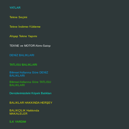
YATLAR
Tekne Seçimi
Tekne İndirme-Yükleme
Ahşap Tekne Yapımı
TEKNE ve MOTOR Alımı-Satışı
DENİZ BALIKLARI
TATLISU BALIKLARI
Bilimsel Adlarına Göre DENİZ
BALIKLARI
Bilimsel Adlarına Göre TATLISU
BALIKLARI
Denizlerimizdeki Köpek Balıkları
BALIKLAR HAKKINDA HERŞEY
BALIKÇILIK Hakkında
MAKALELER
İLK YARDIM