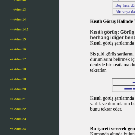
B
e
ş
k
ı
s
a
d
ü
=> Adım 13
A
l
t
ı v
e
y
a
d
a
=> Adım 14
Kısıtlı Görüş Halinde 
=> Adım 14.2
Kısıtlı görüş:
Görüşü
herhangi diğer benze
=> Adım 15
Kısıtlı görüş şartlarında
=> Adım 16
Sis gibi görüş şartların
durumlarını belirmek iç
=> Adım 17
denizde bir kısıtlama d
=> Adım 18
tekrarlar.
=> Adım 19
▬
▬▬ ▬
=> Adım 20
Kısıtlı görüş şartların
=> Adım 21
varlık ve durumlarını be
bunu tekrar eder.
=> Adım 22
=> Adım 23
Bu işareti verecek gem
=> Adım 24
Kumanda altında bulunma