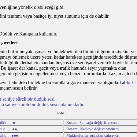
enliğine yönelik olabileceği gibi:
ni tanıtımı veya basitçe iyi niyet sunumu için de olabilir.
 Düdük ve Kampana kullanılır.
aretleri
enin birbirine yaklaşması ve bu teknelerden birinin diğerinin niyetini ve 
şmayı önlemek üzere yeteri kadar harekete geçtiğinde tereddüde düşme
üdüğü ile derhal en azından beş kısa ve seri işaret vererek böyle bir ter
 Bu işaret dar kanal, geçit veya trafik hattında seyir yapmakta olan
geminin geçişinin engellenmesi veya benzer durumlarda ikaz amaçlı da ku
eyir halindeki bir tekne bu kurallara göre manevra yaptığında
Tablo 1’
manevrasını belirtir.
niye süreli bir düdük sesi,
aniye süreli bir düdük sesi anlamındadır.
Tablo 1
d
ü
k
●
R
o
t
a
m
ı
S
a
n
c
a
ğ
a d
e
ğ
i
ş
t
i
r
i
y
o
r
u
m
.
d
ü
k
●●
R
o
t
a
m
ı
İ
s
k
e
l
e
ye d
e
ğ
i
ş
t
i
r
i
yo
r
u
m
.
d
ü
k
●
●●
M
a
k
i
n
e
l
e
r
i
m
t
o
r
n
i
st
a
n
ç
a
lı
ş
ı
y
o
r
.