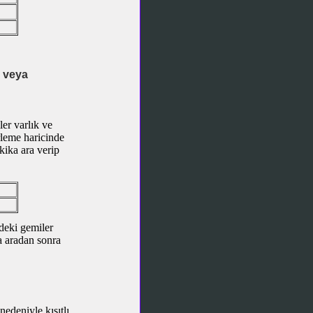
ı veya
ler varlık ve
rleme haricinde
kika ara verip
ndeki gemiler
ka aradan sonra
edeniyle kısıtlı