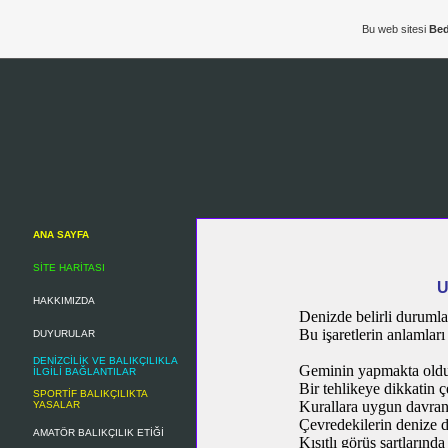
Bu web sitesi
Bed
ANA SAYFA
SİTE HARİTASI
U
HAKKIMIZDA
Denizde belirli durumlard
Bu işaretlerin anlamları
DUYURULAR
DENİZCİLİK VE BALIKÇILIKLA
Geminin yapmakta olduğ
İLGİLİ BAĞLANTILAR
Bir tehlikeye dikkatin ç
SPORTİF BALIKÇILIKTA
Kurallara uygun davranı
YASALAR
Çevredekilerin denize d
AMATÖR BALIKÇILIK ETİĞİ
Kısıtlı görüş şartlarınd