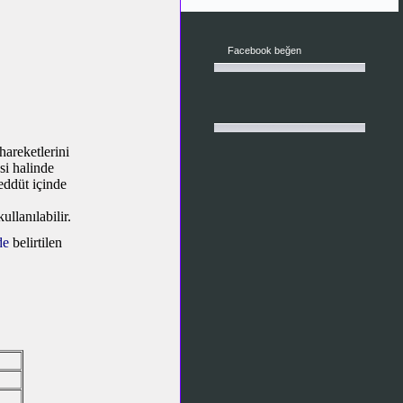
Facebook beğen
hareketlerini
si halinde
eddüt içinde
llanılabilir.
de
belirtilen