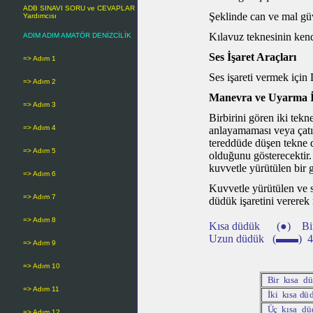
ADB SINAVI SORU ve CEVAPLAR
Şeklinde can ve mal güv
Yardımcısı
Kılavuz teknesinin kendi
ADIM ADIM AMATÖR DENİZCİLİK
Ses İşaret Araçları
=> Adım 1
Ses işareti vermek için
=> Adım 2
Manevra ve Uyarma İş
=> Adım 3
Birbirini gören iki tekn
=> Adım 4
anlayamaması veya çatı
tereddüde düşen tekne d
=> Adım 5
olduğunu gösterecektir.
kuvvetle yürütülen bir 
=> Adım 6
Kuvvetle yürütülen ve s
=> Adım 7
düdük işaretini vererek 
=> Adım 8
Kısa düdük (●) Bir sa
Uzun düdük (▬▬) 4-6 s
=> Adım 9
=> Adım 10
B
i
r
k
ı
s
a
d
ü
=> Adım 11
İ
ki
k
ı
s
a
d
ü
Ü
ç
k
ı
s
a
d
ü
=> Adım 12