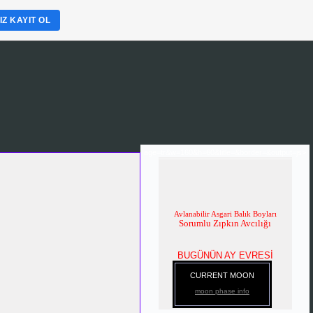
Z KAYIT OL
age=tr&w=160&h=60&title=&border=&output=js>
Avlanabilir Asgari Balık Boyları
Sorumlu Zıpkın Avcılığı
BUGÜNÜN AY EVRESİ
CURRENT MOON
moon phase info