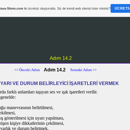
ÜCRETSI
ava-Sitem.com
ile ücretsiz oluşturuldu. Siz de kendi web sitenizi ister misiniz?
Adım 14.2
Adım 14.2
<< Önceki Adım
Sonraki Adım >>
YARI VE DURUM BELİRLEYİCİ İŞARETLERİ VERMEK
a farklı anlamları taşıyan ses ve ışık işaretleri verilir.
 genelde:
u manevrasının belirtilmesi,
ekilmesi,
ş gösterilmesi için uyarı yapılması,
üşen kişiye dikkatlerinin çekilmesi,
a varlık ve durum belirtmek.