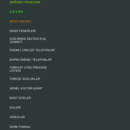
DOĞADA YÖN BULMA
Ç E V R E
DENİZ HUKUKU
DENİZ FENERLERİ
KIZILIRMAK DELTASI KUŞ
CENNETİ
ÖNEMLİ LİNKLER TELEFONLAR
BAFRA ÖNEMLİ TELEFONLAR
TÜRKSAT UYDU FREKANS
LİSTESİ
TÜRKÇE SÖZLÜKLER
GENEL KÜLTÜR-SANAT
DOST SİTELER
GALERİ
VİDEOLAR
Gizlilik Politikası