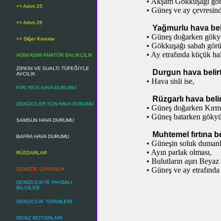
• Akşam Gökkuşağı gör
=> Adım 25
• Güneş ve ay çevresind
=> Adım 26
Yağmurlu hava beli
• Güneş doğarken gökyü
=> Diğer Konular
• Gökkuşağı sabah görü
• Ay etrafında küçük ha
ADIM ADIM AMATÖR BALIKÇILIK
ZIPKIN VE SUALTI TÜFEĞİYLE
Durgun hava belirt
AVCILIK
• Hava sisli ise,
PİRİ REİS HAVA DURUMU
Rüzgarlı hava belir
DENİZCİLER İÇİN HAVA DURUMU
• Güneş doğarken Kırmı
• Güneş batarken gökyü
SAMSUN HAVA DURUMU
Muhtemel fırtına bel
BAFRA HAVA DURUMU
• Güneşin soluk dumanl
• Ayın parlak olması,
RÜZGARLAR
• Bulutların aşırı Beyaz
• Güneş ve ay etrafında
DENİZDE GÜVENLİK
DENİZCİLİKTE FAYDALI
BİLGİLER
DENİZCİLİK TERİMLERİ
DENİZ MOTORLARI