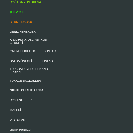
DOĞADA YÖN BULMA
Ç E V R E
DENİZ HUKUKU
DENİZ FENERLERİ
KIZILIRMAK DELTASI KUŞ
CENNETİ
ÖNEMLİ LİNKLER TELEFONLAR
BAFRA ÖNEMLİ TELEFONLAR
TÜRKSAT UYDU FREKANS
LİSTESİ
TÜRKÇE SÖZLÜKLER
GENEL KÜLTÜR-SANAT
DOST SİTELER
GALERİ
VİDEOLAR
Gizlilik Politikası