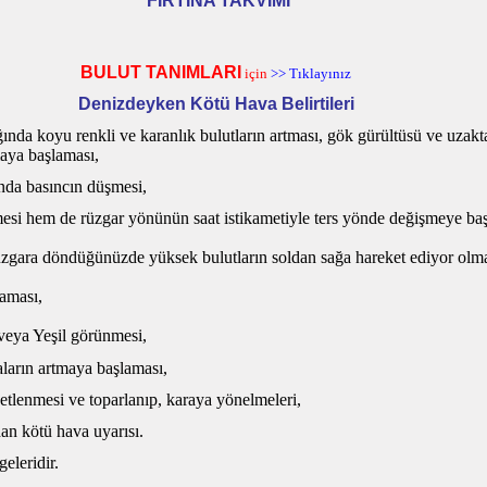
FIRTINA TAKVİMİ
BULUT TANIMLARI
için
>> Tıklayınız
Denizdeyken Kötü Hava Belirtileri
ında koyu renkli ve karanlık bulutların artması, gök gürültüsü ve uzakt
aya başlaması,
nda basıncın düşmesi,
esi hem de rüzgar yönünün saat istikametiyle ters yönde değişmeye ba
 rüzgara döndüğünüzde y
üksek bulutların soldan sağa hareket ediyor olma
laması,
veya Yeşil görünmesi,
ların artmaya başlaması,
etlenmesi ve toparlanıp, karaya yönelmeleri,
an kötü hava uyarısı.
eleridir.