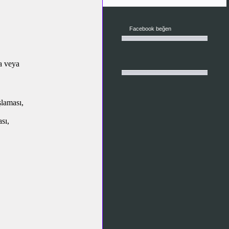
Facebook beğen
a veya
şlaması,
sı,