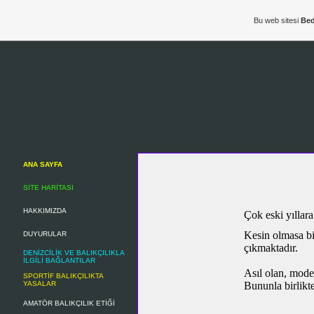
Bu web sitesi
Bed
ANA SAYFA
SİTE HARİTASI
HAKKIMIZDA
Çok eski yıllar
Kesin olmasa bi
DUYURULAR
çıkmaktadır.
DENİZCİLİK VE BALIKÇILIKLA
İLGİLİ BAĞLANTILAR
Asıl olan, moder
SPORTİF BALIKÇILIKTA
YASALAR
Bununla birlikte
AMATÖR BALIKÇILIK ETİĞİ