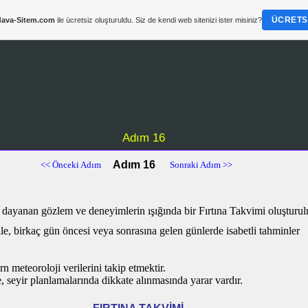
ÜCRETSI
ava-Sitem.com
ile ücretsiz oluşturuldu. Siz de kendi web sitenizi ister misiniz?
Adım 16
Adım 16
<< Önceki Adım
Sonraki Adım >>
a dayanan gözlem ve deneyimlerin ışığında bir Fırtına Takvimi oluşturul
le, birkaç gün öncesi veya sonrasına gelen günlerde isabetli tahminler
n meteoroloji verilerini takip etmektir.
, seyir planlamalarında dikkate alınmasında yarar vardır.