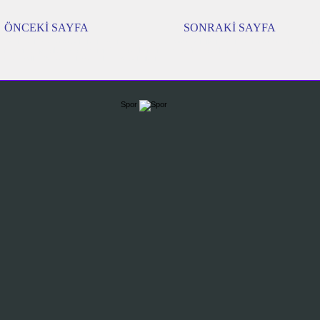
ÖNCEKİ SAYFA
SONRAKİ
SAYFA
:
Denizde kötü hava belirtileri, Denizdeyken Kötü Hava Belirtileri, denizde hava tahmini, deni
i, denizde pratik hava tahmini, fırtına belirtileri denizde firtina belirtileri, denizde fırtına nasıl t
ri, Buys Ballot Yasası, Muhtemel fırtına belirtileri,
Spor