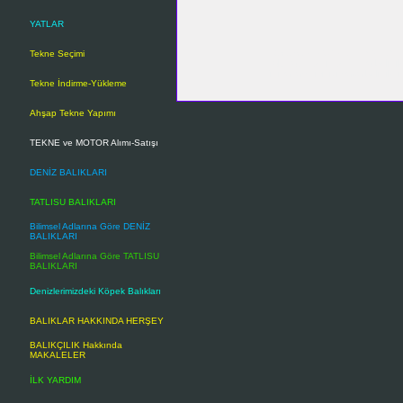
YATLAR
Anahtar kelimeler-Keywords
Tekne Seçimi
çakması, denizde fırtına belirtiler
firtina tahmini, iyi hava belirtile
Tekne İndirme-Yükleme
Ahşap Tekne Yapımı
TEKNE ve MOTOR Alımı-Satışı
DENİZ BALIKLARI
TATLISU BALIKLARI
Bilimsel Adlarına Göre DENİZ
BALIKLARI
Bilimsel Adlarına Göre TATLISU
BALIKLARI
Denizlerimizdeki Köpek Balıkları
BALIKLAR HAKKINDA HERŞEY
BALIKÇILIK Hakkında
MAKALELER
İLK YARDIM