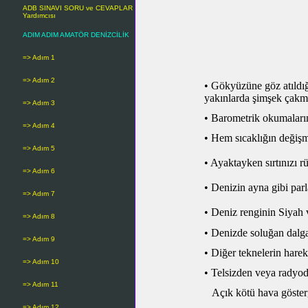
ADB SINAVI SORU ve CEVAPLAR
Yardımcısı
ADIM ADIM AMATÖR DENİZCİLİK
=> Adım 1
=> Adım 2
• Gökyüzüne göz atıldığ
yakınlarda şimşek çakm
=> Adım 3
•
Barometrik okumaları
=> Adım 4
•
Hem sıcaklığın değişm
=> Adım 5
• Ayaktayken sırtınızı
=> Adım 6
• Denizin ayna gibi par
=> Adım 7
• Deniz renginin Siyah 
=> Adım 8
• Denizde soluğan dalga
=> Adım 9
•
Diğer teknelerin harek
=> Adım 10
•
Telsizden veya radyod
=> Adım 11
Açık kötü hava gösterg
=> Adım 12