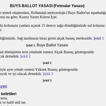
BUYS BALLOT YASASI (Fırtınalar Yasası)
n temeli oluşturulan, Hollandalı meteorolojici Buys Ballot'un ispatladığ
nu) na göre, Kuzey Yarım Küresi İçin:
 iki kolunuzu yanlara açarak 15 derece sağa döndüğünüzde sol kolunuz
r.
ünüzde, Sağ tarafınızın biraz gerisi alçak basınç merkezidir.
Şekil 1
Buys Ballot Yasası
Şekil 1.
aat dönüşünün tersi yönünde esmesi Alçak Basınç göstergesidir.
ak demektir.
Şekil 2
Şekil 2
üyle aynı yönde esmesi Yüksek Basınç göstergesidir.
ecek ve iyi olacak demektir.
Şekil 3
Şekil 3
ERİ
elirtileri
arsa,
ve hafif sisli ise,