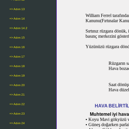
=> Adım 13
William Ferrel tarafında
=> Adım 14
Kanunu(Fırtınalar Kanu
=> Adım 14.2
Sırtınız rüzgara dönük,
basınç merkezini gösteri
=> Adım 15
Yüzünüzü rüzgara döndüğ
=> Adım 16
=> Adım 17
Rüzgarın s
=> Adım 18
Hava bozac
=> Adım 19
Saat dönüş
=> Adım 20
Hava düzel
=> Adım 21
=> Adım 22
HAVA BELİRTİL
Muhtemel iyi hava b
=> Adım 23
• Koyu Mavi gökyüzü v
=> Adım 24
• Güneş doğarken parlak 