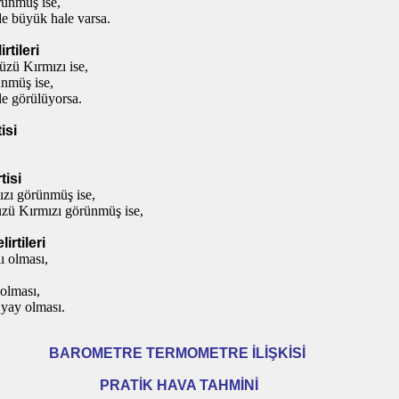
ünmüş ise,
e büyük hale varsa.
rtileri
zü Kırmızı ise,
nmüş ise,
le görülüyorsa.
isi
tisi
zı görünmüş ise,
zü Kırmızı görünmüş ise,
irtileri
ı olması,
 olması,
 yay olması.
BAROMETRE TERMOMETRE İLİŞKİSİ
PRATİK HAVA TAHMİNİ