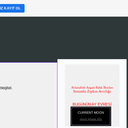
Z KAYIT OL
age=tr&w=160&h=60&title=&border=&output=js>
muştur.
Avlanabilir Asgari Balık Boyları
Sorumlu Zıpkın Avcılığı
BUGÜNÜN AY EVRESİ
CURRENT MOON
moon phase info