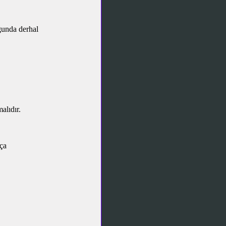
ğunda derhal
alıdır.
rça