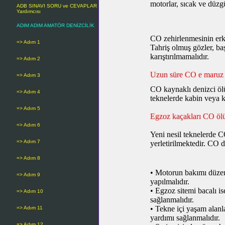
motorlar, sıcak ve düzg
ADB SINAVI SORU ve CEVAPLAR
Yardımcısı
ADIM ADIM AMATÖR DENİZCİLİK
CO zehirlenmesinin erken
=> Adım 1
Tahriş olmuş gözler, baş
karıştırılmamalıdır.
=> Adım 2
Uzun süre CO e maruz 
=> Adım 3
CO kaynaklı denizci ölü
=> Adım 4
teknelerde kabin veya k
=> Adım 5
Egzoz kaçakları CO ölü
=> Adım 6
Yeni nesil teknelerde C
=> Adım 7
yerletirilmektedir. CO
=> Adım 8
• Motorun bakımı düzenl
=> Adım 9
yapılmalıdır.
•
Egzoz sitemi bacalı is
=> Adım 10
sağlanmalıdır.
•
Tekne içi yaşam alanl
=> Adım 11
yardımı sağlanmalıdır.
=> Adım 12