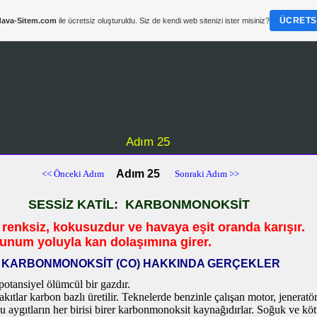
ÜCRETSI
ava-Sitem.com
ile ücretsiz oluşturuldu. Siz de kendi web sitenizi ister misiniz?
Adım 25
Adım 25
<< Önceki Adım
Sonraki Adım >>
SESSİZ KATİL: KARBONMONOKSİT
renksiz, kokusuzdur ve havaya eşit oranda karışır.
unum yoluyla kan dolaşımına girer.
KARBONMONOKSİT (CO) HAKKINDA GERÇEKLER
tansiyel ölümcül bir gazdır.
kıtlar karbon bazlı üretilir. Teknelerde benzinle çalışan motor, jeneratör, 
u aygıtların her birisi birer karbonmonoksit kaynağıdırlar. Soğuk ve kö