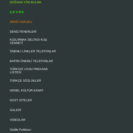
DOĞADA YÖN BULMA
Ç E V R E
DENİZ HUKUKU
DENİZ FENERLERİ
KIZILIRMAK DELTASI KUŞ
CENNETİ
ÖNEMLİ LİNKLER TELEFONLAR
BAFRA ÖNEMLİ TELEFONLAR
TÜRKSAT UYDU FREKANS
LİSTESİ
TÜRKÇE SÖZLÜKLER
GENEL KÜLTÜR-SANAT
DOST SİTELER
GALERİ
VİDEOLAR
Gizlilik Politikası