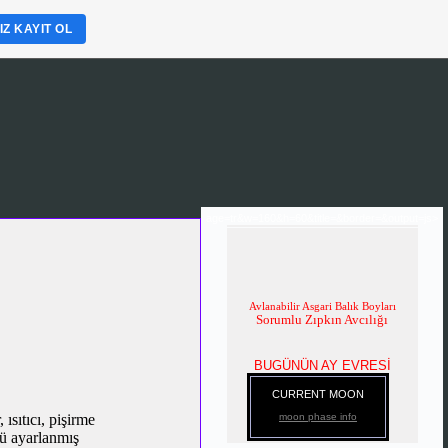
Z KAYIT OL
age=tr&w=160&h=60&title=&border=&output=js>
Avlanabilir Asgari Balık Boyları
Sorumlu Zıpkın Avcılığı
BUGÜNÜN AY EVRESİ
CURRENT MOON
ısıtıcı, pişirme
moon phase info
tü ayarlanmış