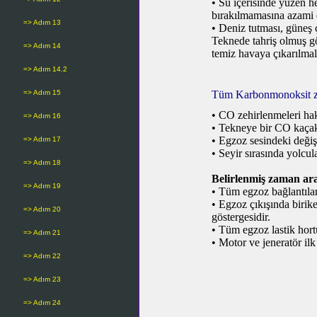
•
Su içerisinde yüzen h
bırakılmamasına azami d
=> Adım 13
•
Deniz tutması, güneş 
Teknede tahriş olmuş gö
=> Adım 14
temiz havaya çıkarılmalı
=> Adım 14.2
=> Adım 15
Tüm Karbonmonoksit zeh
•
CO zehirlenmeleri hakk
=> Adım 16
•
Tekneye bir CO kaçak 
•
Egzoz sesindeki değişi
=> Adım 17
•
Seyir sırasında yolcul
=> Adım 18
Belirlenmiş zaman ara
=> Adım 19
•
Tüm egzoz bağlantıları
•
Egzoz çıkışında birike
=> Adım 20
göstergesidir.
•
Tüm egzoz lastik hortu
=> Adım 21
•
Motor ve jeneratör ilk
=> Adım 22
=> Adım 23
=> Adım 24