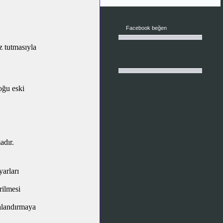
Facebook beğen
z tutmasıyla
oğu eski
adır.
yarları
rilmesi
valandırmaya