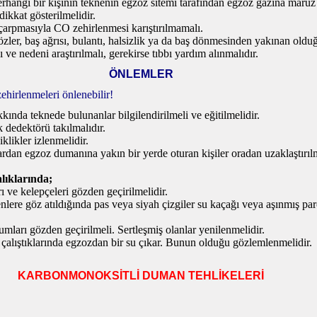
erhangi bir kişinin teknenin egzoz sitemi tarafından egzoz gazına maruz
ikkat gösterilmelidir.
çarpmasıyla CO zehirlenmesi karıştırılmamalı.
zler, baş ağrısı, bulantı, halsizlik ya da baş dönmesinden yakınan oldu
 ve nedeni araştırılmalı, gerekirse tıbbı
yardım alınmalıdır.
ÖNLEMLER
irlenmeleri önlenebilir!
ında teknede bulunanlar bilgilendirilmeli ve eğitilmelidir.
dedektörü takılmalıdır.
klikler izlenmelidir.
ardan egzoz dumanına yakın bir yerde oturan kişiler oradan uzaklaştırılm
lıklarında;
 ve kelepçeleri gözden geçirilmelidir.
nlere göz atıldığında pas veya siyah çizgiler su kaçağı veya aşınmış pa
mları gözden geçirilmeli. Sertleşmiş olanlar yenilenmelidir.
 çalıştıklarında egzozdan bir su çıkar. Bunun olduğu gözlemlenmelidir.
KARBONMONOKSİTLİ DUMAN TEHLİKELERİ