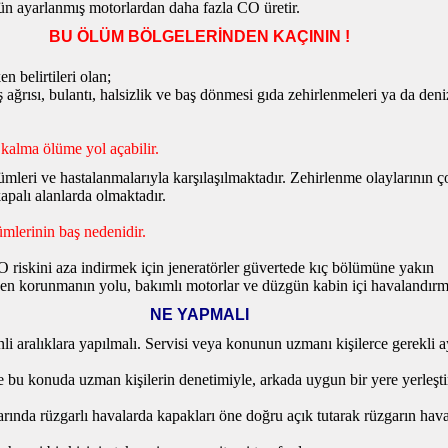
ün ayarlanmış motorlardan daha fazla CO üretir.
BU ÖLÜM BÖLGELERİNDEN KAÇININ !
 belirtileri olan;
 ağrısı, bulantı, halsizlik ve baş dönmesi gıda zehirlenmeleri ya da deni
kalma ölüme yol açabilir.
mleri ve hastalanmalarıyla karşılaşılmaktadır. Zehirlenme olaylarının ç
apalı alanlarda olmaktadır.
mlerinin baş nedenidir.
O riskini aza indirmek için jeneratörler güvertede kıç bölümüne yakın
 den korunmanın yolu, bakımlı motorlar ve düzgün kabin içi
havalandırm
NE YAPMALI
i aralıklara yapılmalı. Servisi veya konunun uzmanı kişilerce gerekli a
e bu konuda uzman kişilerin denetimiyle, arkada uygun bir yere yerleşti
arında rüzgarlı havalarda kapakları öne doğru açık tutarak rüzgarın ha