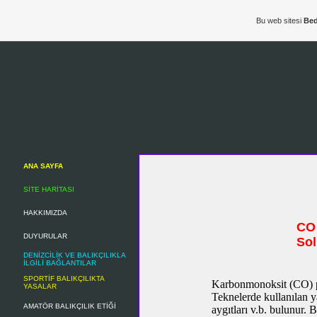
Bu web sitesi
Bed
ANA SAYFA
SİTE HARİTASI
HAKKIMIZDA
CO 
DUYURULAR
Sol
DENİZCİLİK VE BALIKÇILIKLA
İLGİLİ BAĞLANTILAR
SPORTİF BALIKÇILIKTA
Karbonmonoksit (CO) po
YASALAR
Teknelerde kullanılan ya
AMATÖR BALIKÇILIK ETİĞİ
aygıtları v.b.
bulunur. B