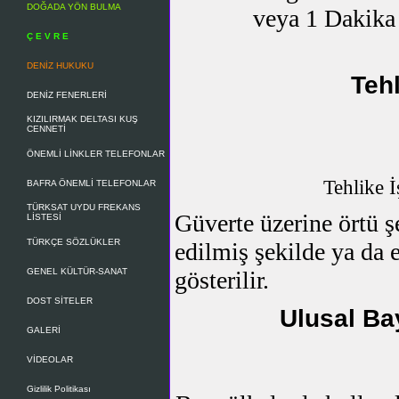
DOĞADA YÖN BULMA
veya 1 Dakika 
Ç E V R E
DENİZ HUKUKU
Tehl
DENİZ FENERLERİ
KIZILIRMAK DELTASI KUŞ
CENNETİ
ÖNEMLİ LİNKLER TELEFONLAR
Tehlike İ
BAFRA ÖNEMLİ TELEFONLAR
TÜRKSAT UYDU FREKANS
Güverte üzerine örtü ş
LİSTESİ
TÜRKÇE SÖZLÜKLER
edilmiş şekilde ya da 
GENEL KÜLTÜR-SANAT
gösterilir.
DOST SİTELER
Ulusal Ba
GALERİ
VİDEOLAR
Gizlilik Politikası