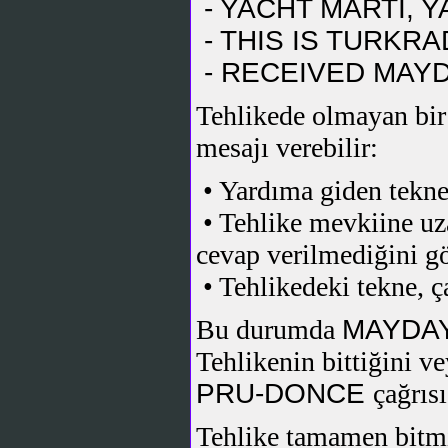
- YACHT MARTI, Y
- THIS IS TURKR
- RECEIVED MAY
Tehlikede olmayan bir
mesajı verebilir:
• Yardıma giden tekne
• Tehlike mevkiine uza
cevap verilmediğini gö
• Tehlikedeki tekne, 
Bu durumda
MAYDA
Tehlikenin bittiğini v
PRU-DONCE
çağrısı
Tehlike tamamen bitm