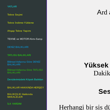
YATLAR
A
rd 
Tekne Seçimi
Tekne İndirme-Yükleme
Ahşap Tekne Yapımı
TEKNE ve MOTOR Alımı-Satışı
DENİZ BALIKLARI
TATLISU BALIKLARI
Bilimsel Adlarına Göre DENİZ
Yüksek 
BALIKLARI
Bilimsel Adlarına Göre TATLISU
Dakik
BALIKLARI
Denizlerimizdeki Köpek Balıkları
BALIKLAR HAKKINDA HERŞEY
Ses
BALIKÇILIK Hakkında
MAKALELER
İLK YARDIM
Herhangi bir sis d