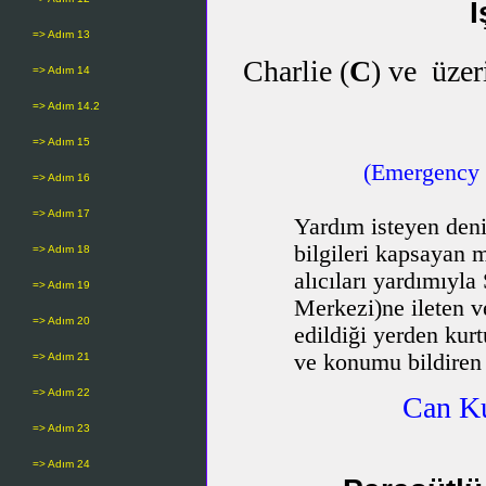
İ
=> Adım 13
Charlie (
C
) ve üze
=> Adım 14
=> Adım 14.2
=> Adım 15
(
Emergency P
=> Adım 16
=> Adım 17
Yardım isteyen deniz
bilgileri kapsayan
=> Adım 18
alıcıları yardımıy
=> Adım 19
Merkezi)ne ileten v
=> Adım 20
edildiği yerden kurt
ve konumu bildiren
=> Adım 21
=> Adım 22
Can Ku
=> Adım 23
=> Adım 24