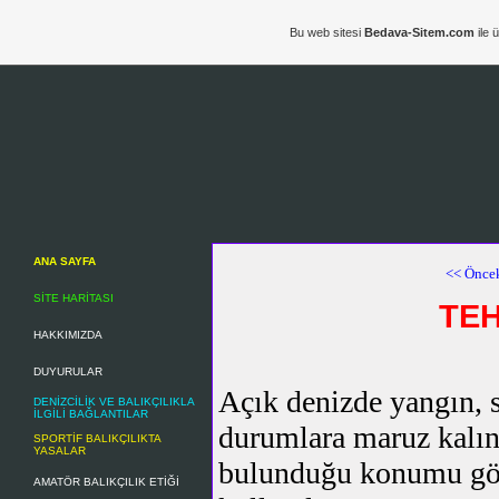
Bu web sitesi
Bedava-Sitem.com
ile 
ANA SAYFA
<< Önce
SİTE HARİTASI
TEH
HAKKIMIZDA
DUYURULAR
Açık denizde yangın, s
DENİZCİLİK VE BALIKÇILIKLA
İLGİLİ BAĞLANTILAR
durumlara maruz kalın
SPORTİF BALIKÇILIKTA
YASALAR
bulunduğu konumu göst
AMATÖR BALIKÇILIK ETİĞİ