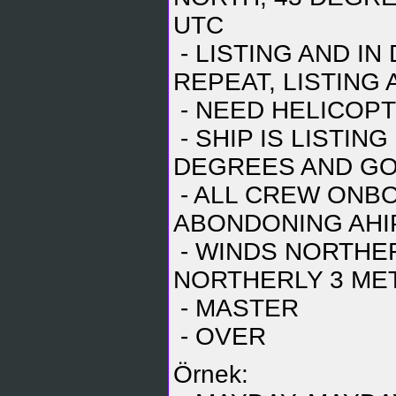
UTC
- LISTING AND IN
REPEAT, LISTING
- NEED HELICOPTER
- SHIP IS LISTIN
DEGREES AND GOIN
- ALL CREW ONB
ABONDONING AHIP, 
- WINDS NORTHER
NORTHERLY 3 METE
- MASTER
- OVER
Örnek: