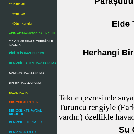
Paraşütlü 
=> Adım 25
=> Adım 26
Elde 
=> Diğer Konular
ADIM ADIM AMATÖR BALIKÇILIK
ZIPKIN VE SUALTI TÜFEĞİYLE
AVCILIK
Herhangi Bir
PİRİ REİS HAVA DURUMU
DENİZCİLER İÇİN HAVA DURUMU
SAMSUN HAVA DURUMU
BAFRA HAVA DURUMU
RÜZGARLAR
Tekne çevresinde suya 
DENİZDE GÜVENLİK
Turuncu rengiyle (Fark
DENİZCİLİKTE FAYDALI
BİLGİLER
vardır.) özellikle hava
DENİZCİLİK TERİMLERİ
Su 
DENİZ MOTORLARI