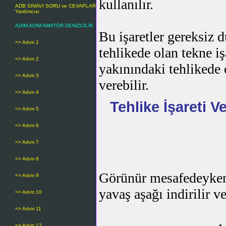
kullanılır.
ADB SINAVI SORU ve CEVAPLAR
Yardımcısı
ADIM ADIM AMATÖR DENİZCİLİK
Bu işaretler gereksiz 
=> Adım 1
tehlikede olan tekne 
=> Adım 2
yakınındaki tehlikede 
=> Adım 3
verebilir.
=> Adım 4
Tehlike İşareti V
=> Adım 5
=> Adım 6
=> Adım 7
=> Adım 8
Görünür mesafedeyken,
=> Adım 9
yavaş aşağı indirilir ve
=> Adım 10
=> Adım 11
=> Adım 12