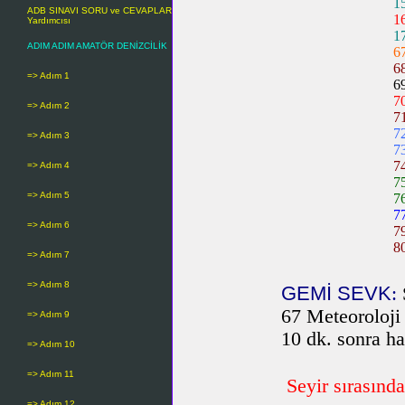
1
ADB SINAVI SORU ve CEVAPLAR
1
Yardımcısı
1
ADIM ADIM AMATÖR DENİZCİLİK
67
6
=> Adım 1
6
7
=> Adım 2
7
7
=> Adım 3
7
7
=> Adım 4
7
=> Adım 5
7
7
=> Adım 6
7
8
=> Adım 7
=> Adım 8
GEMİ SEVK
:
67 Meteoroloji
=> Adım 9
10 dk. sonra ha
=> Adım 10
=> Adım 11
Seyir sırasında
=> Adım 12