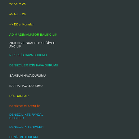
=> Adım 25
=> Adım 26
=> Diğer Konular
ADIM ADIM AMATÖR BALIKÇILIK
ZIPKIN VE SUALTI TÜFEĞİYLE
AVCILIK
PİRİ REİS HAVA DURUMU
DENİZCİLER İÇİN HAVA DURUMU
SAMSUN HAVA DURUMU
BAFRA HAVA DURUMU
RÜZGARLAR
DENİZDE GÜVENLİK
DENİZCİLİKTE FAYDALI
BİLGİLER
DENİZCİLİK TERİMLERİ
DENİZ MOTORLARI