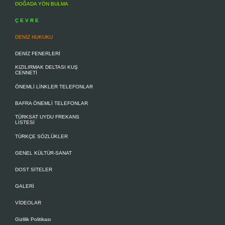
DOĞADA YÖN BULMA
Ç E V R E
DENİZ HUKUKU
DENİZ FENERLERİ
KIZILIRMAK DELTASI KUŞ
CENNETİ
ÖNEMLİ LİNKLER TELEFONLAR
BAFRA ÖNEMLİ TELEFONLAR
TÜRKSAT UYDU FREKANS
LİSTESİ
TÜRKÇE SÖZLÜKLER
GENEL KÜLTÜR-SANAT
DOST SİTELER
GALERİ
VİDEOLAR
Gizlilik Politikası