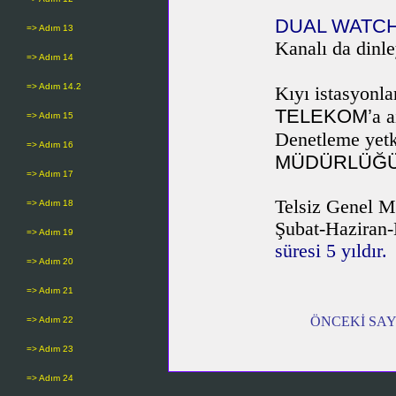
DUAL WATCH
=> Adım 13
Kanalı da dinle
=> Adım 14
=> Adım 14.2
Kıyı istasyonl
TELEKOM’
a a
=> Adım 15
Denetleme yet
=> Adım 16
MÜDÜRLÜĞÜ’
=> Adım 17
Telsiz Genel M
=> Adım 18
Şubat-Haziran-
=> Adım 19
süresi 5 yıldır.
=> Adım 20
=> Adım 21
ÖNCEKİ SA
=> Adım 22
=> Adım 23
=> Adım 24