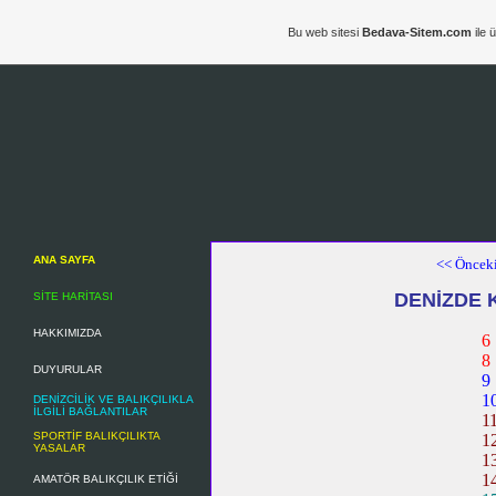
Bu web sitesi
Bedava-Sitem.com
ile 
ANA SAYFA
<< Öncek
DENİZDE 
SİTE HARİTASI
HAKKIMIZDA
6
8
DUYURULAR
9
1
DENİZCİLİK VE BALIKÇILIKLA
İLGİLİ BAĞLANTILAR
1
SPORTİF BALIKÇILIKTA
1
YASALAR
1
1
AMATÖR BALIKÇILIK ETİĞİ