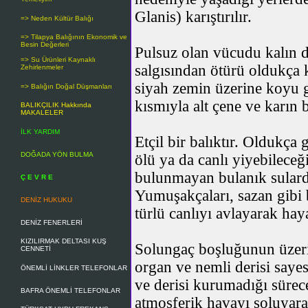
Glanis
) karıştırılır.
=> Neden Kültür Balığı
=> Tilapya Balığının Ekonomik ve
Besin Değerleri
Pulsuz olan vücudu kalın d
=> Su Ürünleri Kaynaklı
salgısından ötürü oldukça 
Zehirlenmeler
siyah zemin üzerine koyu g
=> Balığın Doğal Düşmanları
kısmıyla alt çene ve karın b
BALIKÇILIK Hakkında
MAKALELER
İLK YARDIM
Etçil bir balıktır. Oldukça
DOĞADA YÖN BULMA
ölü ya da canlı yiyebileceğ
bulunmayan bulanık sularda 
Ç E V R E
Yumuşakçaları, sazan gibi 
DENİZ HUKUKU
türlü canlıyı avlayarak hay
DENİZ FENERLERİ
KIZILIRMAK DELTASI KUŞ
Solungaç boşluğunun üzerin
CENNETİ
organ ve nemli derisi say
ÖNEMLİ LİNKLER TELEFONLAR
ve derisi kurumadığı sürece
BAFRA ÖNEMLİ TELEFONLAR
atmosferik havayı soluyarak