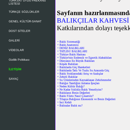
TÜRKSAT UYDU FREKANS
LİSTESİ
Sayfanın hazırlanmasınd
TÜRKÇE SÖZLÜKLER
BALIKÇILAR KAHVESİ 
GENEL KÜLTÜR-SANAT
Katkılarından dolayı teşekk
DOST SİTELER
GALERİ
•
Balık Sistematiği
•
Balık Anatomisi
•
DENİZ BALIKLARI
VİDEOLAR
•
TATLISU BALIKLARI
•
Türkiye Balık Haritası
•
Türkiye'nin Endemik ve Egzotik Alabalıkları
Gizlilik Politikası
•
Dünyanın En Büyük Balıkları
•
Köpek Balıkları
•
Balıklarda Göç Hareketleri
İLETİŞİM
•
Balıklarda Tatlı Ve Tuzlu Su Arasında Göç
•
Balık Stoklarındaki Artış ve Azalışlar
•
Zehirli Balıklar
SAYAÇ
•
Su Ürünlerinden Kaynaklanan Zehirlenmeler
•
Balığın Tazeliğini Anlama İpuçları
•
Neden Kültür Balığı?
•
Ne Kadar Sıklıkla Balık Yemeliyim?
•
Balıkların Besin Değerleri
•
Balık Fileto Nasıl Çıkartılır?
•
Tilapya Balığının Ekonomik ve Besin Değerleri
•
İnci Kefali
•
Balinalar Balık mı?