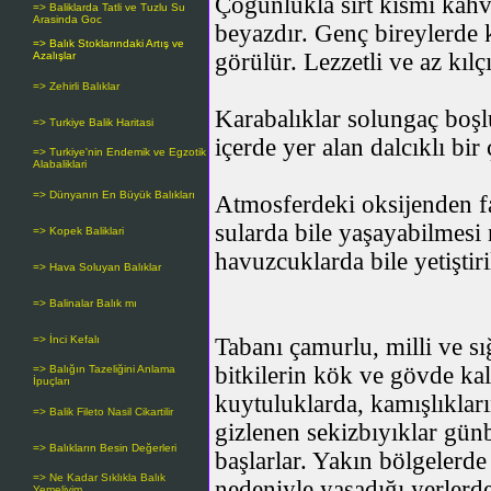
Çoğunlukla sırt kısmı kahve
=> Baliklarda Tatli ve Tuzlu Su
Arasinda Goc
beyazdır. Genç bireylerde 
=> Balık Stoklarındaki Artış ve
görülür. Lezzetli ve az kılçık
Azalışlar
=> Zehirli Balıklar
Karabalıklar solungaç boşl
=> Turkiye Balik Haritasi
içerde yer alan dalcıklı bir
=> Turkiye'nin Endemik ve Egzotik
Alabaliklari
=> Dünyanın En Büyük Balıkları
Atmosferdeki oksijenden fa
sularda bile yaşayabilmes
=> Kopek Baliklari
havuzcuklarda bile yetiştir
=> Hava Soluyan Balıklar
=> Balinalar Balık mı
=> İnci Kefalı
Tabanı çamurlu, milli ve sı
bitkilerin kök ve gövde kalı
=> Balığın Tazeliğini Anlama
İpuçları
kuytuluklarda, kamışlıkları
=> Balik Fileto Nasil Cikartilir
gizlenen sekizbıyıklar gün
=> Balıkların Besin Değerleri
başlarlar. Yakın bölgelerde
=> Ne Kadar Sıklıkla Balık
nedeniyle yaşadığı yerlerd
Yemeliyim