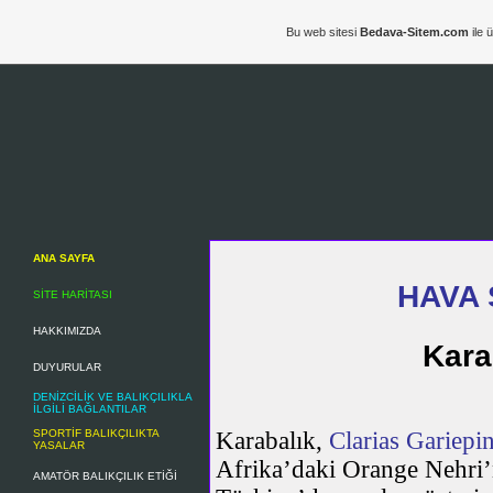
Bu web sitesi
Bedava-Sitem.com
ile 
ANA SAYFA
HAVA
SİTE HARİTASI
HAKKIMIZDA
Kara
DUYURULAR
DENİZCİLİK VE BALIKÇILIKLA
İLGİLİ BAĞLANTILAR
SPORTİF BALIKÇILIKTA
Karabalık,
Clarias Gariepi
YASALAR
Afrika’daki Orange Nehri’
AMATÖR BALIKÇILIK ETİĞİ