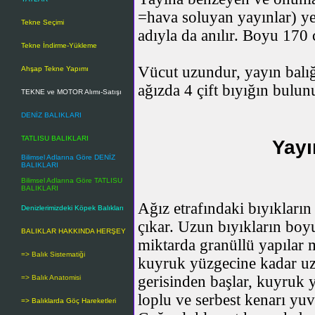
=hava soluyan yayınlar) ye
Tekne Seçimi
adıyla da anılır. Boyu 170 
Tekne İndirme-Yükleme
Vücut uzundur, yayın balığ
Ahşap Tekne Yapımı
ağızda 4 çift bıyığın bulunu
TEKNE ve MOTOR Alımı-Satışı
DENİZ BALIKLARI
TATLISU BALIKLARI
Yayı
Bilimsel Adlarına Göre DENİZ
BALIKLARI
Bilimsel Adlarına Göre TATLISU
BALIKLARI
Ağız etrafındaki bıyıkların 
Denizlerimizdeki Köpek Balıkları
çıkar. Uzun bıyıkların boy
BALIKLAR HAKKINDA HERŞEY
miktarda granüllü yapılar 
=> Balık Sistematiği
kuyruk yüzgecine kadar uza
gerisinden başlar, kuyruk 
=> Balık Anatomisi
loplu ve serbest kenarı yuv
=> Balıklarda Göç Hareketleri