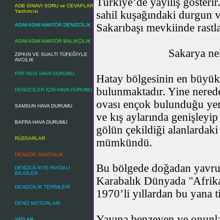
Türkiye’de yayılış gösteri
ADB SINAVI SORU ve CEVAPLAR
Yardımcısı
sahil kuşağındaki durgun 
Sakarıbaşı mevkiinde
rastl
ADIM ADIM AMATÖR DENİZCİLİK
ADIM ADIM AMATÖR BALIKÇILIK
Sakarya ne
ZIPKIN VE SUALTI TÜFEĞİYLE
AVCILIK
PİRİ REİS HAVA DURUMU
Hatay bölgesinin en büyük
bulunmaktadır. Yine nere
DENİZCİLER İÇİN HAVA DURUMU
ovası ençok bulunduğu yer
SAMSUN HAVA DURUMU
ve kış aylarında genişleyi
BAFRA HAVA DURUMU
gölün çekildiği alanlardaki
RÜZGARLAR
mümkündü.
DENİZDE GÜVENLİK
Bu bölgede doğadan yavru t
DENİZCİLİKTE FAYDALI
BİLGİLER
Karabalık Dünyada "Afrika
DENİZCİLİK TERİMLERİ
1970’li yıllardan bu yana ti
DENİZ MOTORLARI
Yayına benzeyen ve onunla a
YATLAR